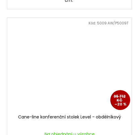
cm.
Kód:
5009 AW/P5009T
35 712
KČ
–20 %
Cane-line konferenční stolek Level - obdélníkový
Na objednání u výrobce