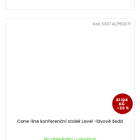
Kód:
5007 AL/P5007T
31 124
KČ
–20 %
Cane-line konferenční stolek Level -lávově šedá
Na objednání u výrobce