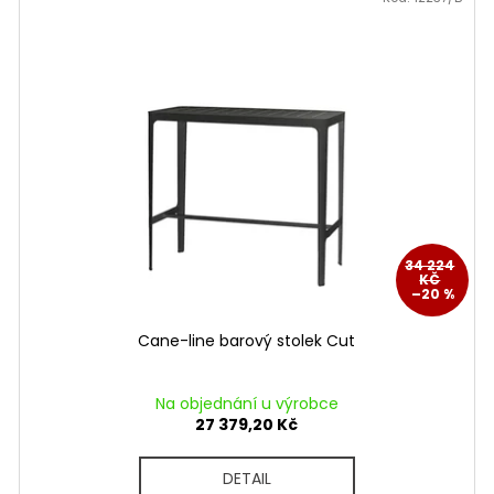
34 224
KČ
–20 %
Cane-line barový stolek Cut
Na objednání u výrobce
27 379,20 Kč
DETAIL