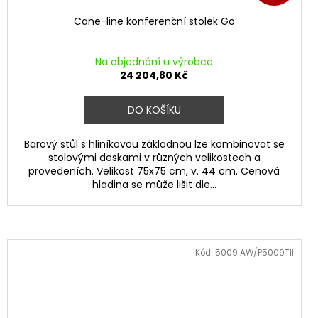
Cane-line konferenční stolek Go
Na objednání u výrobce
24 204,80 Kč
DO KOŠÍKU
Barový stůl s hliníkovou základnou lze kombinovat se
stolovými deskami v různých velikostech a
provedeních. Velikost 75x75 cm, v. 44 cm. Cenová
hladina se může lišit dle...
Kód:
5009 AW/P5009TII