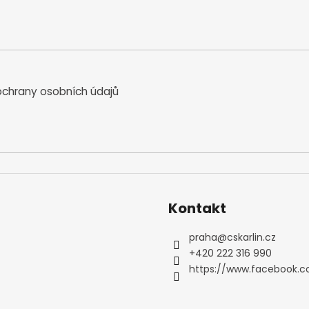
n
í
í
p
r
v
k
y
chrany osobních údajů
v
ý
p
i
s
u
Kontakt
praha
@
cskarlin.cz
+420 222 316 990
https://www.facebook.c