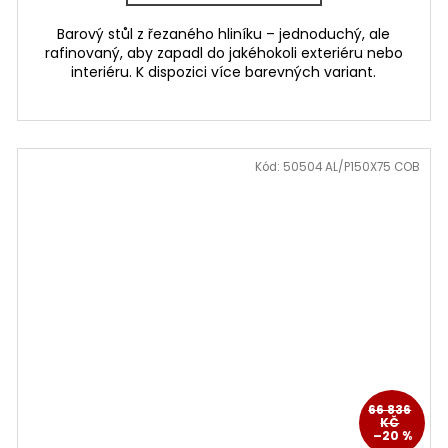
Barový stůl z řezaného hliníku – jednoduchý, ale
rafinovaný, aby zapadl do jakéhokoli exteriéru nebo
interiéru. K dispozici více barevných variant.
Kód:
50504 AL/P150X75 COB
66 836
KČ
–20 %