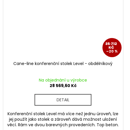
35 712
KČ
–20 %
Cane-line konferenční stolek Level - obdélníkový
Na objednání u výrobce
28 569,60 Kč
DETAIL
Konferenční stolek Level má více než jednu úroveň, lze
jej použít jako stolek a zároveň dává možnost uložení
věcí. Rám ve dvou barevných provedeních. Top beton.