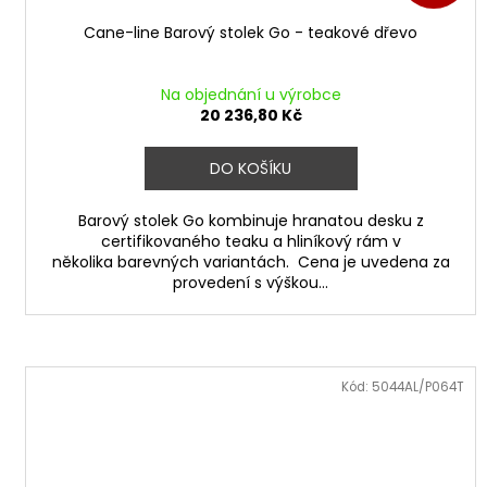
Cane-line Barový stolek Go - teakové dřevo
Na objednání u výrobce
20 236,80 Kč
DO KOŠÍKU
Barový stolek Go kombinuje hranatou desku z
certifikovaného teaku a hliníkový rám v
několika barevných variantách. Cena je uvedena za
provedení s výškou...
Kód:
5044AL/P064T