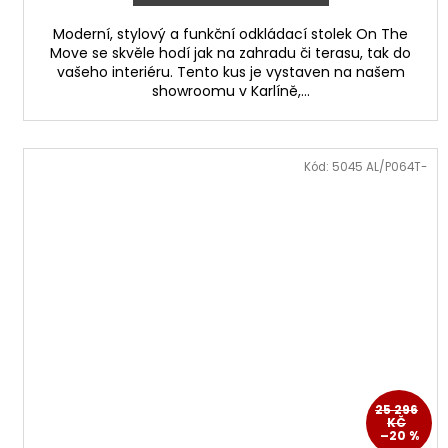
Moderní, stylový a funkční odkládací stolek On The
Move se skvěle hodí jak na zahradu či terasu, tak do
vašeho interiéru. Tento kus je vystaven na našem
showroomu v Karlíně,...
Kód:
5045 AL/P064T-
25 296
KČ
–20 %