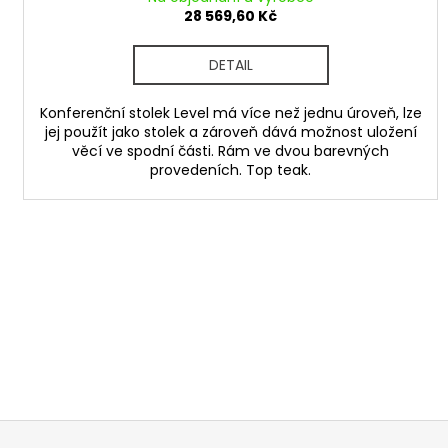
28 569,60 Kč
DETAIL
Konferenční stolek Level má více než jednu úroveň, lze
jej použít jako stolek a zároveň dává možnost uložení
věcí ve spodní části. Rám ve dvou barevných
provedeních. Top teak.
Z