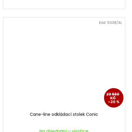
Kód:
5038/AL
23 560
KČ
–20 %
Cane-line odkládací stolek Conic
Na objednání u výrobce