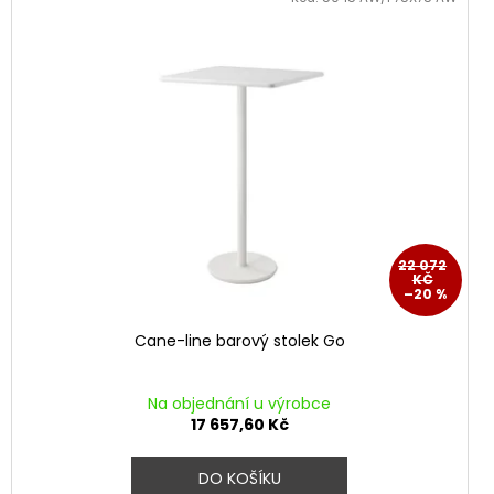
22 072
KČ
–20 %
Cane-line barový stolek Go
Na objednání u výrobce
17 657,60 Kč
DO KOŠÍKU