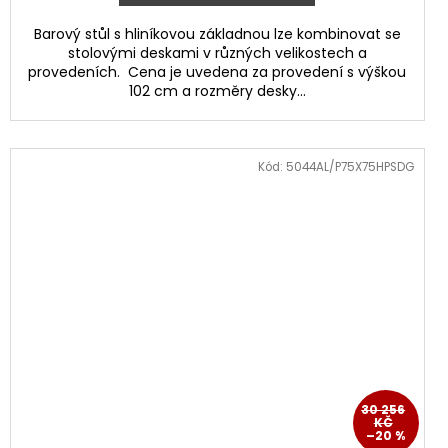
Barový stůl s hliníkovou základnou lze kombinovat se
stolovými deskami v různých velikostech a
provedeních. Cena je uvedena za provedení s výškou
102 cm a rozměry desky...
Kód:
5044AL/P75X75HPSDG
30 256
KČ
–20 %