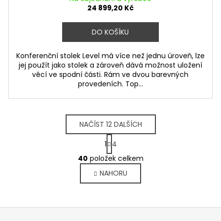
24 899,20 Kč
DO KOŠÍKU
Konferenční stolek Level má více než jednu úroveň, lze
jej použít jako stolek a zároveň dává možnost uložení
věcí ve spodní části. Rám ve dvou barevných
provedeních. Top...
NAČÍST 12 DALŠÍCH
S
1
4
t
O
r
40
položek celkem
v
á
NAHORU
l
n
k
á
o
d
v
a
á
c