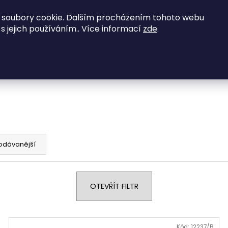
vené zajímavé nabídky - kontaktujte nás na
 soubory cookie. Dalším procházením tohoto webu
 s jejich používáním.. Více informací
zde
.
NED K ODBĚRU
Obývací pokoje
Ložnice
Co potřebujete najít?
HLEDAT
Doporučujeme
odávanější
OTEVŘÍT FILTR
Kód:
12237/B