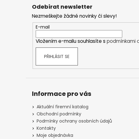
á
Odebírat newsletter
p
Nezmeškejte žádné novinky či slevy!
a
t
E-mail
í
Vložením e-mailu souhlasíte s
podmínkami o
PŘIHLÁSIT SE
Informace pro vás
Aktuální firemní katalog
Obchodní podmínky
Podmínky ochrany osobních údajů
Kontakty
Moje objednávka