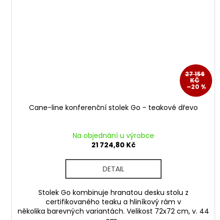
27 156
KČ
–20 %
Cane-line konferenční stolek Go - teakové dřevo
Na objednání u výrobce
21 724,80 Kč
DETAIL
Stolek Go kombinuje hranatou desku stolu z
certifikovaného teaku a hliníkový rám v
několika barevných variantách. Velikost 72x72 cm, v. 44