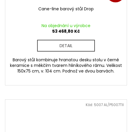
Cane-line barový stůl Drop
Na objednání u výrobce
53 468,80 Kč
DETAIL
Barový stůl kombinuje hranatou desku stolu v černé
keramice s měkčím tvarem hliníkového rámu. Velikost
150x75 cm, v. 104 cm. Podnož ve dvou barvách.
Kód:
5007 AL/P5007TII