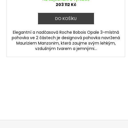
203 112 Kč
DO KOŠÍKU
Elegantní a nadčasová Roche Bobois Opale 3-místná
pohovka ve 2 částech je designová pohovka navržená
Mauriziem Manzonim, která zaujme svým lehkým,
vzdušným tvarem a jemnými...
Z