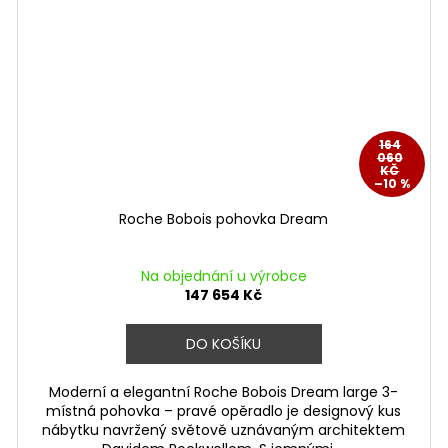
164
060
KČ
–10 %
Roche Bobois pohovka Dream
Na objednání u výrobce
147 654 Kč
DO KOŠÍKU
Moderní a elegantní Roche Bobois Dream large 3-
místná pohovka – pravé opěradlo je designový kus
nábytku navržený světově uznávaným architektem