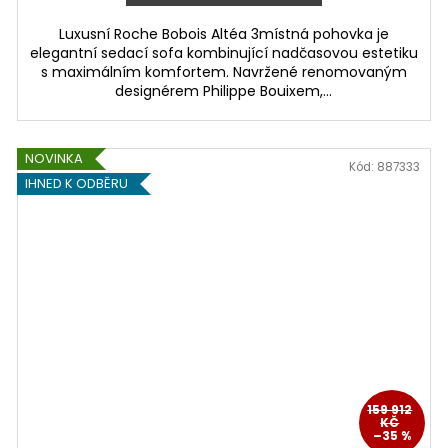
Luxusní Roche Bobois Altéa 3místná pohovka je
elegantní sedací sofa kombinující nadčasovou estetiku
s maximálním komfortem. Navržené renomovaným
designérem Philippe Bouixem,...
NOVINKA
Kód:
887333
IHNED K ODBĚRU
159 912
KČ
–35 %