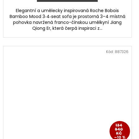
Elegantní a umělecky inspirovaná Roche Bobois
Bamboo Mood 3‑4‑seat sofa je prostorná 3–4 místná
pohovka navržená franco-čínskou umělkyní Jiang
Qiong Er, která čerpá inspiraci z...
Kód:
887326
134
940
KČ
–10 %