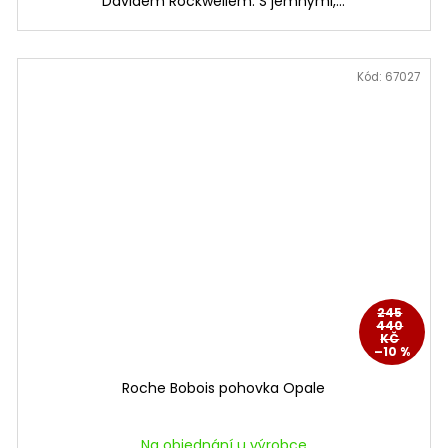
Davidem Rockwellem. S jemnými,...
Kód:
67027
245
440
KČ
–10 %
Roche Bobois pohovka Opale
Na objednání u výrobce