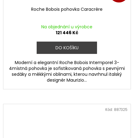
Roche Bobois pohovka Caracrère
Na objednání u výrobce
121 446 Kč
DO KOŠÍKU
Moderní a elegantní Roche Bobois Intemporel 3-
4místná pohovka je sofistikovaná pohovka s pevnými
sedáky a měkkými oblinami, kterou navrhnul italský
designér Maurizio...
Kód:
887325