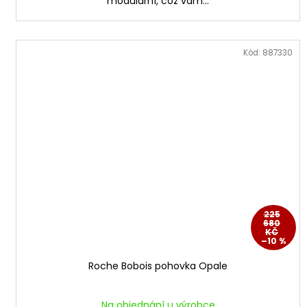
modulární, což vám...
Kód:
887330
225
680
KČ
–10 %
Roche Bobois pohovka Opale
Na objednání u výrobce