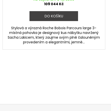
109 044 Kč
DO KOŠÍKU
Stylová a výrazná Roche Bobois Parcours large 3-
místná pohovka je designový kus nábytku navržený
Sacha Lakicem, který zaujme svým plně čalouněným
provedením a elegantními, jemně...