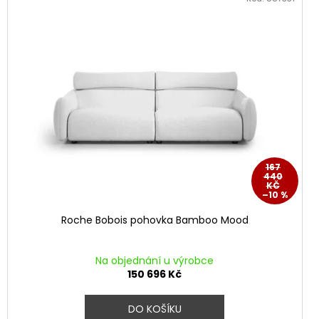
167
440
KČ
–10 %
Roche Bobois pohovka Bamboo Mood
Na objednání u výrobce
150 696 Kč
DO KOŠÍKU