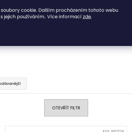
vené zajímavé nabídky - kontaktujte nás na
 soubory cookie. Dalším procházením tohoto webu
 s jejich používáním.. Více informací
zde
.
NED K ODBĚRU
Obývací pokoje
Ložnice
Co potřebujete najít?
vky
HLEDAT
Doporučujeme
odávanější
OTEVŘÍT FILTR
Kód:
887324