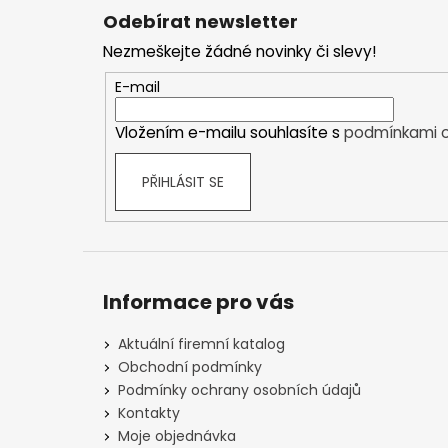
á
Odebírat newsletter
p
Nezmeškejte žádné novinky či slevy!
a
t
E-mail
í
Vložením e-mailu souhlasíte s
podmínkami o
PŘIHLÁSIT SE
Informace pro vás
Aktuální firemní katalog
Obchodní podmínky
Podmínky ochrany osobních údajů
Kontakty
Moje objednávka