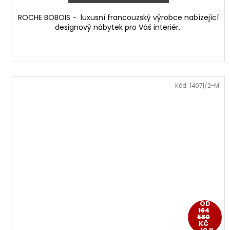
ROCHE BOBOIS - luxusní francouzský výrobce nabízející
designový nábytek pro Váš interiér.
Kód:
14971/2-M
OD
164
580
KČ