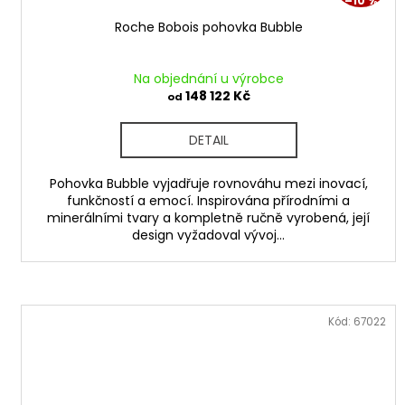
–10 %
Roche Bobois pohovka Bubble
Na objednání u výrobce
148 122 Kč
od
DETAIL
Pohovka Bubble vyjadřuje rovnováhu mezi inovací,
funkčností a emocí. Inspirována přírodními a
minerálními tvary a kompletně ručně vyrobená, její
design vyžadoval vývoj...
Kód:
67022