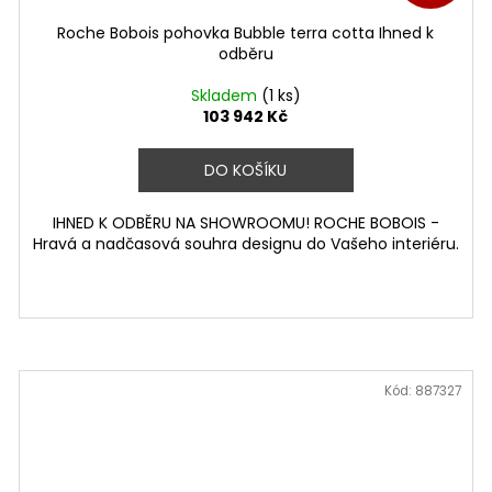
Roche Bobois pohovka Bubble terra cotta Ihned k
odběru
Skladem
(1 ks)
103 942 Kč
DO KOŠÍKU
IHNED K ODBĚRU NA SHOWROOMU! ROCHE BOBOIS -
Hravá a nadčasová souhra designu do Vašeho interiéru.
Kód:
887327