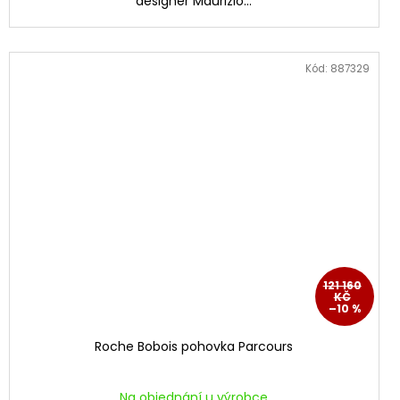
designér Maurizio...
Kód:
887329
121 160
KČ
–10 %
Roche Bobois pohovka Parcours
Na objednání u výrobce