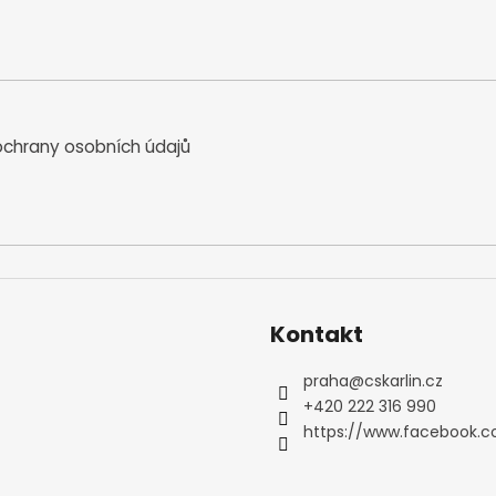
n
í
í
p
r
v
k
y
chrany osobních údajů
v
ý
p
i
s
u
Kontakt
praha
@
cskarlin.cz
+420 222 316 990
https://www.facebook.c