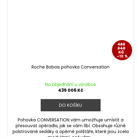
483
340
KČ
–10 %
Roche Bobois pohovka Conversation
Na objednání u výrobce
435 006 Kč
DO KOŠÍKU
Pohovka CONVERSATION vám umožňuje umístit a
přesouvat opěradla, jak se vám líbí. Obsahuje různé
polstrované sedáky a opěrné polštáře, které jsou zcela