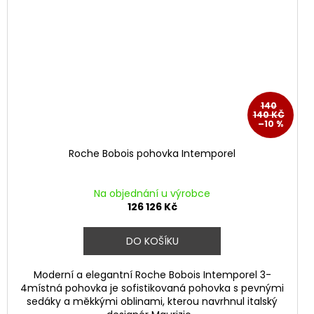
140
140 KČ
–10 %
Roche Bobois pohovka Intemporel
Na objednání u výrobce
126 126 Kč
DO KOŠÍKU
Moderní a elegantní Roche Bobois Intemporel 3-
4místná pohovka je sofistikovaná pohovka s pevnými
sedáky a měkkými oblinami, kterou navrhnul italský