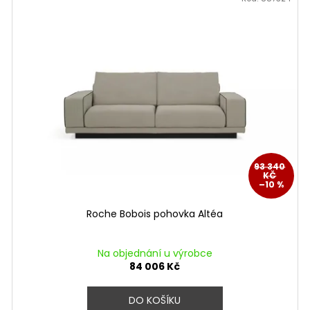
93 340
KČ
–10 %
Roche Bobois pohovka Altéa
Na objednání u výrobce
84 006 Kč
DO KOŠÍKU