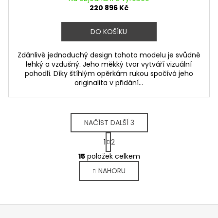
220 896 Kč
DO KOŠÍKU
Zdánlivě jednoduchý design tohoto modelu je svůdně
lehký a vzdušný. Jeho měkký tvar vytváří vizuální
pohodlí. Díky štíhlým opěrkám rukou spočívá jeho
originalita v přidání...
NAČÍST DALŠÍ 3
S
1
2
t
O
r
15
položek celkem
v
á
NAHORU
l
n
k
á
o
d
v
a
á
c