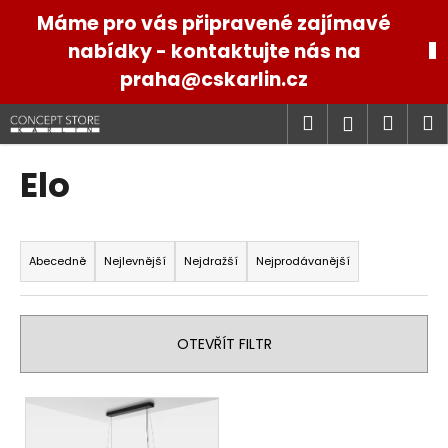
K
Přejít
Máme pro vás připravené zajímavé
na
o
obsah
nabídky - kontaktujte nás na
Zpět
Zpět
š
praha@cskarlin.cz
í
C
k
Hledat
Náku
M
Přihlášen
o
p
košík
Elo
o
t
Ř
ř
a
e
Abecedně
Nejlevnější
Nejdražší
Nejprodávanější
z
b
e
u
n
j
OTEVŘÍT FILTR
í
e
p
t
V
r
e
ý
o
n