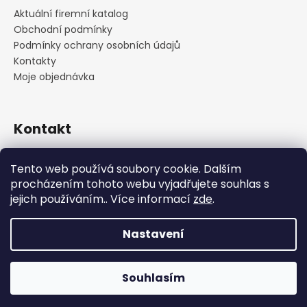
Aktuální firemní katalog
Obchodní podmínky
Podmínky ochrany osobních údajů
Kontakty
Moje objednávka
Kontakt
praha
@
cskarlin.cz
Tento web používá soubory cookie. Dalším
+420 222 316 990
procházením tohoto webu vyjadřujete souhlas s
https://www.facebook.com/cskarlin
jejich používáním.. Více informací
zde
.
Nastavení
Vytvořil Shoptet
Copyright 2026
Concept Store Karlín
. Všechna práva
Souhlasím
vyhrazena.
Upravit nastavení cookies