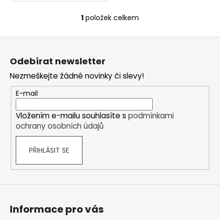
č
u
1
položek celkem
O
j
v
e
Z
l
m
á
á
e
Odebírat newsletter
d
p
a
Nezmeškejte žádné novinky či slevy!
a
c
t
E-mail
í
í
p
Vložením e-mailu souhlasíte s
podmínkami
r
ochrany osobních údajů
v
k
PŘIHLÁSIT SE
y
v
ý
p
i
s
Informace pro vás
u