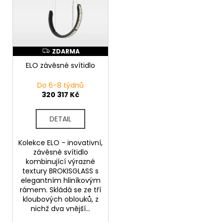
p
d
a
i
u
j
s
k
í
p
t
t
r
ZDARMA
Z
D
ů
?
o
ELO závěsné svítidlo
A
R
d
M
Do 6-8 týdnů
A
u
320 317 Kč
k
HLEDAT
t
DETAIL
ů
Kolekce ELO - inovativní,
závěsné svítidlo
D
kombinující výrazné
o
textury BROKISGLASS s
p
elegantním hliníkovým
o
rámem. Skládá se ze tří
kloubových oblouků, z
r
nichž dva vnější...
u