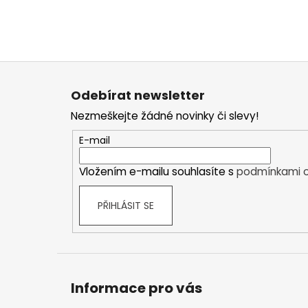
Z
á
Odebírat newsletter
p
Nezmeškejte žádné novinky či slevy!
a
t
E-mail
í
Vložením e-mailu souhlasíte s
podmínkami o
PŘIHLÁSIT SE
Informace pro vás