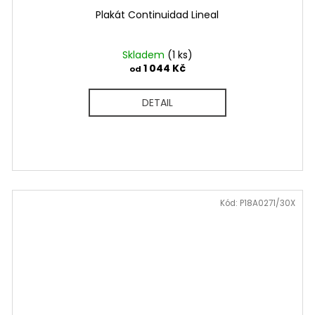
Plakát Continuidad Lineal
Skladem
(1 ks)
1 044 Kč
od
DETAIL
Kód:
P18A0271/30X