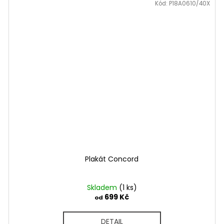
Kód:
P18A0610/40X
Plakát Concord
Skladem
(1 ks)
699 Kč
od
DETAIL