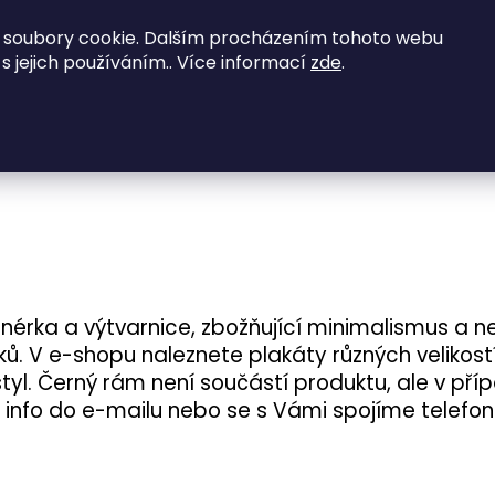
vené zajímavé nabídky - kontaktujte nás na
 soubory cookie. Dalším procházením tohoto webu
 s jejich používáním.. Více informací
zde
.
NED K ODBĚRU
Obývací pokoje
Ložnice
Co potřebujete najít?
HLEDAT
Doporučujeme
nérka a výtvarnice, zbožňující minimalismus a n
ů. V e-shopu naleznete plakáty různých velikostí
tyl.
Černý rám není součástí produktu, ale v př
 info do e-mailu nebo se s Vámi spojíme telefo