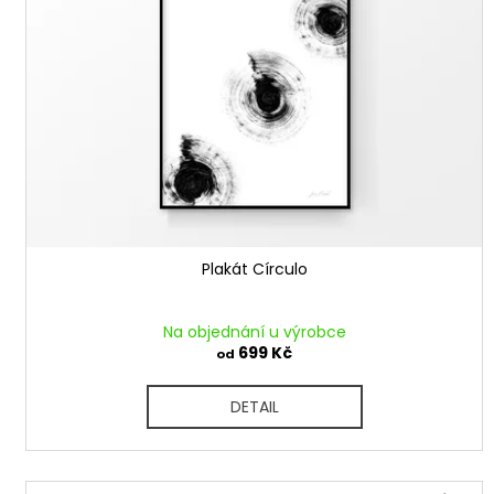
u
s
k
p
t
r
ů
o
d
u
k
t
ů
Plakát Círculo
Na objednání u výrobce
699 Kč
od
DETAIL