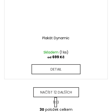
Plakát Dynamic
Skladem
(1 ks)
699 Kč
od
DETAIL
NAČÍST 12 DALŠÍCH
S
1
3
t
O
r
30
položek celkem