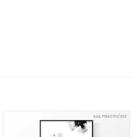
Kód:
P18A0701/30X