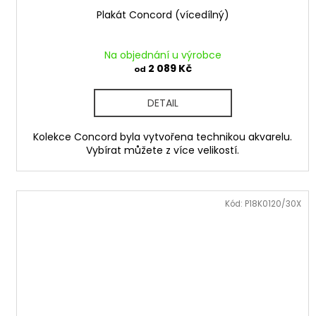
Plakát Concord (vícedílný)
Na objednání u výrobce
2 089 Kč
od
DETAIL
Kolekce Concord byla vytvořena technikou akvarelu.
Vybírat můžete z více velikostí.
Kód:
P18K0120/30X