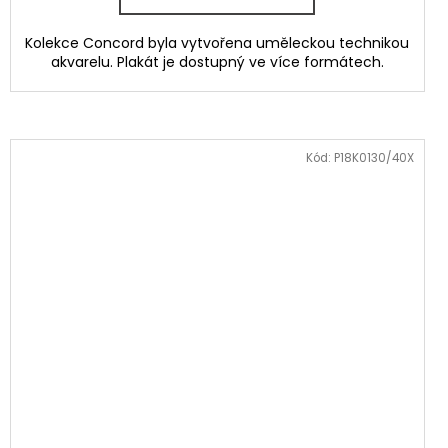
Kolekce Concord byla vytvořena uměleckou technikou
akvarelu. Plakát je dostupný ve více formátech.
Kód:
P18K0130/40X