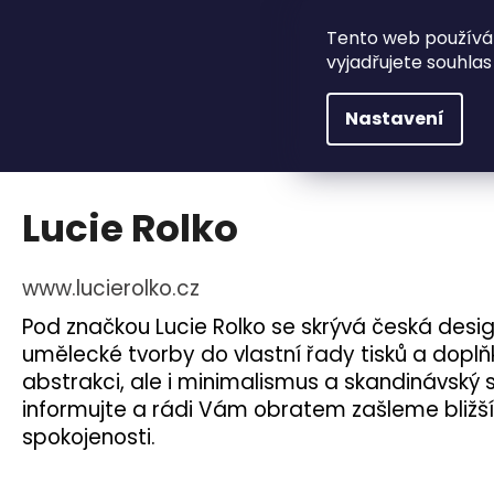
K
Přejít
Máme pro vás připra
na
o
Tento web používá
obsah
Zpět
Zpět
vyjadřujete souhlas
š
do
do
í
Značky
IH
Nastavení
k
obchodu
obchodu
Domů
E-SHOP
Značky
Lucie Rolko
Lucie Rolko
www.lucierolko.cz
Pod značkou Lucie Rolko se skrývá česká desig
umělecké tvorby do vlastní řady tisků a doplňk
abstrakci, ale i minimalismus a skandinávský s
informujte a rádi Vám obratem zašleme bližší
spokojenosti.