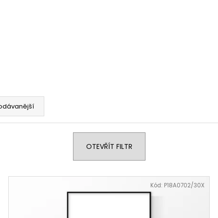
odávanější
OTEVŘÍT FILTR
Kód:
P18A0702/30X