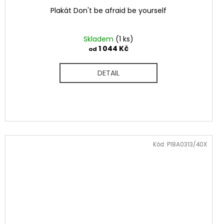
Plakát Don't be afraid be yourself
Skladem
(1 ks)
1 044 Kč
od
DETAIL
Kód:
P18A0313/40X