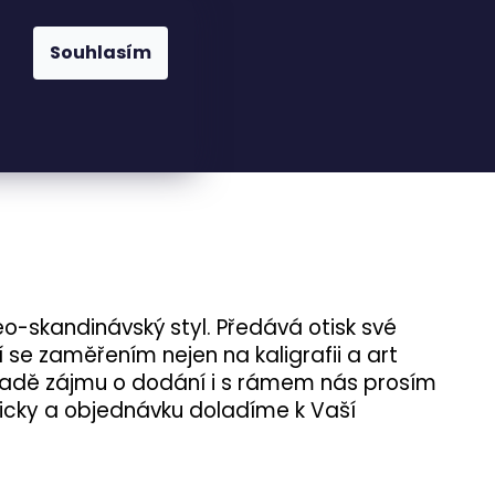
praha@cskarlin.cz
Souhlasím
Hledat
Přihlášení
Nákupní
Osvětlení
Zahrada
Kuchyně
Pra
košík
eo-skandinávský styl. Předává otisk své
 se zaměřením nejen na kaligrafii a art
ípadě zájmu o dodání i s rámem nás prosím
nicky a objednávku doladíme k Vaší