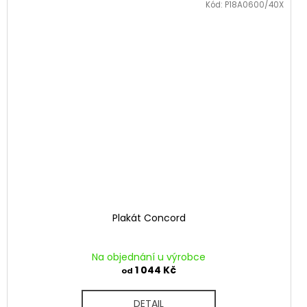
Kód:
P18A0600/40X
Plakát Concord
Na objednání u výrobce
1 044 Kč
od
DETAIL