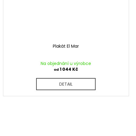
Plakát El Mar
Na objednání u výrobce
1 044 Kč
od
DETAIL