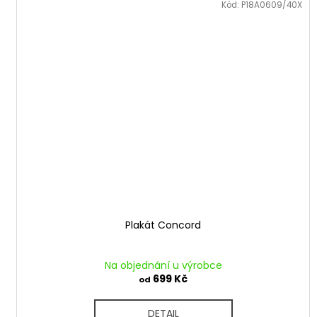
Kód:
P18A0609/40X
Plakát Concord
Na objednání u výrobce
699 Kč
od
DETAIL