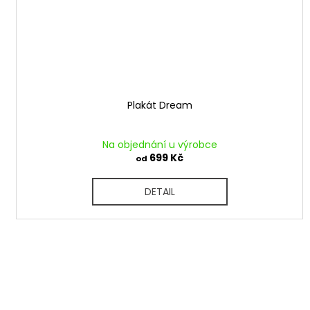
Plakát Dream
Na objednání u výrobce
699 Kč
od
DETAIL