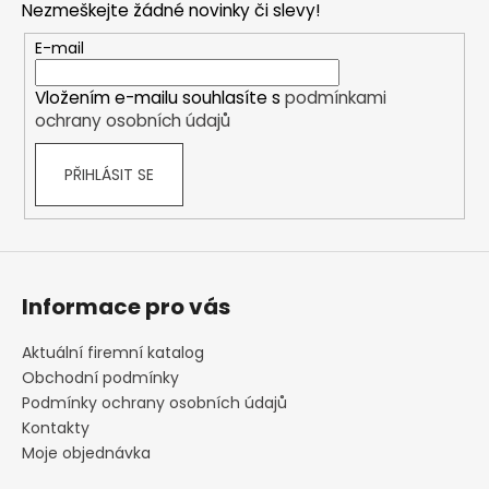
Nezmeškejte žádné novinky či slevy!
p
a
r
t
E-mail
v
í
k
Vložením e-mailu souhlasíte s
podmínkami
y
ochrany osobních údajů
v
ý
PŘIHLÁSIT SE
p
i
s
u
Informace pro vás
Aktuální firemní katalog
Obchodní podmínky
Podmínky ochrany osobních údajů
Kontakty
Moje objednávka