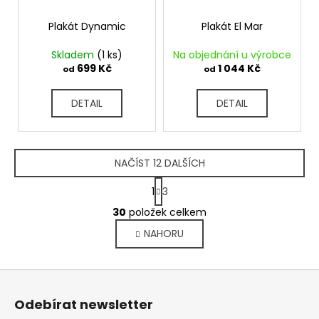
Plakát Dynamic
Plakát El Mar
Skladem
(1 ks)
Na objednání u výrobce
699 Kč
1 044 Kč
od
od
DETAIL
DETAIL
NAČÍST 12 DALŠÍCH
S
1
3
t
O
r
30
položek celkem
v
á
NAHORU
l
n
k
á
o
d
Z
v
a
á
á
c
Odebírat newsletter
n
p
í
í