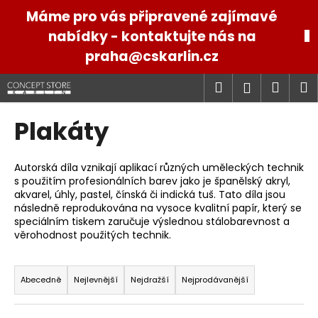
K
Přejít
Máme pro vás připravené zajímavé
na
o
obsah
nabídky - kontaktujte nás na
Zpět
Zpět
š
praha@cskarlin.cz
í
C
k
Hledat
Náku
M
Přihlášen
o
p
košík
Plakáty
o
t
ř
Autorská díla vznikají aplikací různých uměleckých technik
s použitím profesionálních barev jako je španělský akryl,
e
akvarel, úhly, pastel, čínská či indická tuš. Tato díla jsou
b
následně reprodukována na vysoce kvalitní papír, který se
u
speciálním tiskem zaručuje výslednou stálobarevnost a
věrohodnost použitých technik.
j
e
Ř
t
a
Abecedně
Nejlevnější
Nejdražší
Nejprodávanější
e
z
n