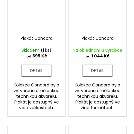
Plakát Concord
Plakát Concord
Skladem
(1 ks)
Na objednání u výrobce
699 Kč
1 044 Kč
od
od
DETAIL
DETAIL
Kolekce Concord byla
Kolekce Concord byla
vytvořena uměleckou
vytvořena uměleckou
technikou akvarelu.
technikou akvarelu.
Plakát je dostupný ve
Plakát je dostupný ve
více velikostech.
více formátech.