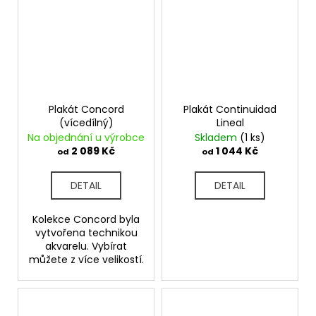
Plakát Concord
Plakát Continuidad
(vícedílný)
Lineal
Na objednání u výrobce
Skladem
(1 ks)
2 089 Kč
1 044 Kč
od
od
DETAIL
DETAIL
Kolekce Concord byla
vytvořena technikou
akvarelu. Vybírat
můžete z více velikostí.