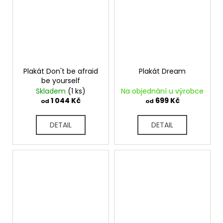
Plakát Don't be afraid
Plakát Dream
be yourself
Skladem
(1 ks)
Na objednání u výrobce
1 044 Kč
699 Kč
od
od
DETAIL
DETAIL