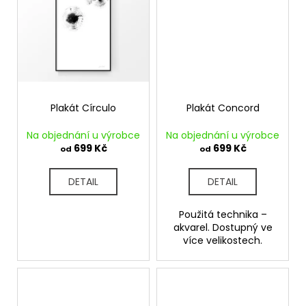
č
u
j
e
m
e
Plakát Círculo
Plakát Concord
Na objednání u výrobce
Na objednání u výrobce
699 Kč
699 Kč
od
od
DETAIL
DETAIL
Použitá technika –
akvarel. Dostupný ve
více velikostech.