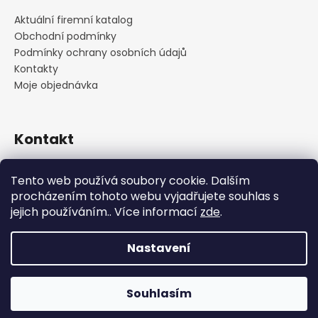
u
Aktuální firemní katalog
Obchodní podmínky
Podmínky ochrany osobních údajů
Kontakty
Moje objednávka
Kontakt
praha
@
cskarlin.cz
Tento web používá soubory cookie. Dalším
+420 222 316 990
procházením tohoto webu vyjadřujete souhlas s
https://www.facebook.com/cskarlin
jejich používáním.. Více informací
zde
.
Nastavení
Vytvořil Shoptet
Copyright 2026
Concept Store Karlín
. Všechna práva
Souhlasím
vyhrazena.
Upravit nastavení cookies