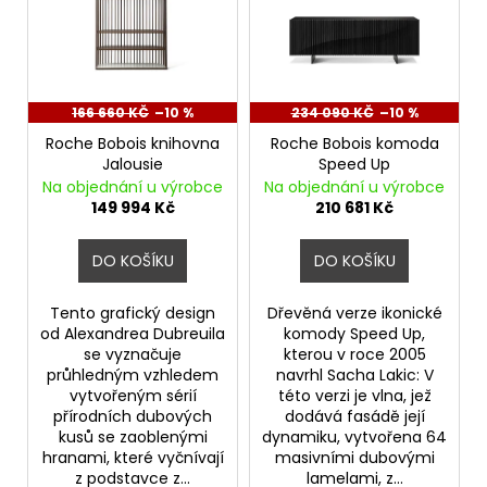
p
d
a
i
u
j
s
k
í
p
t
t
r
166 660 KČ
–10 %
234 090 KČ
–10 %
ů
?
o
Roche Bobois knihovna
Roche Bobois komoda
Jalousie
Speed Up
d
Na objednání u výrobce
Na objednání u výrobce
u
149 994 Kč
210 681 Kč
k
HLEDAT
t
DO KOŠÍKU
DO KOŠÍKU
ů
Tento grafický design
Dřevěná verze ikonické
od Alexandrea Dubreuila
komody Speed Up,
D
se vyznačuje
kterou v roce 2005
o
průhledným vzhledem
navrhl Sacha Lakic: V
p
vytvořeným sérií
této verzi je vlna, jež
o
přírodních dubových
dodává fasádě její
kusů se zaoblenými
dynamiku, vytvořena 64
r
hranami, které vyčnívají
masivními dubovými
u
z podstavce z...
lamelami, z...