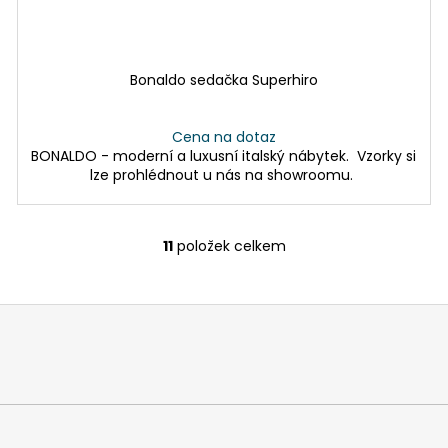
Bonaldo sedačka Superhiro
Cena na dotaz
BONALDO - moderní a luxusní italský nábytek. Vzorky si
lze prohlédnout u nás na showroomu.
11
položek celkem
O
v
l
á
d
a
c
í
p