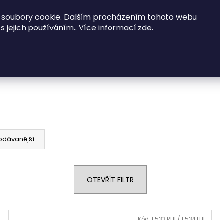
vené zajímavé nabídky - kontaktujte nás na
 soubory cookie. Dalším procházením tohoto webu
 s jejich používáním.. Více informací
zde
.
NED K ODBĚRU
Obývací pokoje
Ložnice
Co potřebujete najít?
HLEDAT
Doporučujeme
odávanější
OTEVŘÍT FILTR
Kód:
F533 RHF/ F534 LHF