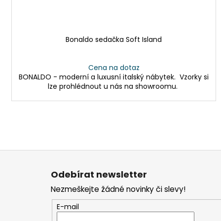
Bonaldo sedačka Soft Island
Cena na dotaz
BONALDO - moderní a luxusní italský nábytek. Vzorky si
lze prohlédnout u nás na showroomu.
Z
á
Odebírat newsletter
p
Nezmeškejte žádné novinky či slevy!
a
t
E-mail
í