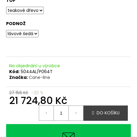
č
TOP
u
j
e
PODNOŽ
m
e
Na objednání u výrobce
Kód:
5044AL/P064T
Značka:
Cane-line
27 156 Kč
–20 %
21 724,80 Kč
Měrná
DO KOŠÍKU
cena: