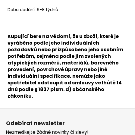
Doba dodání: 6-8 týdnů
Kupující bere na vědomí, že u zboží, které je
vyráběno podle jeho individuálních
požadavků nebo přizpůsobeno jeho osobním
potřebám, zejména podle jím zvolených
atypických rozměrů, materiálů, barevného
provedení, povrchové úpravy nebo jiné
individuální specifikace, nemůže jako
spotřebitel odstoupit od smlouvy ve lhůtě 14
dnů podle § 1837 písm. d) občanského
zákoníku.
Z
á
Odebírat newsletter
p
Nezmeškejte žádné novinky či slevy!