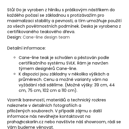
Stůl Go je vyroben z hliníku s práškovým nástřikem do
každého počasí se základnou s protizávažím pro
maximalizaci stability a pevnosti, a tím umožňuje použití
za všech povětrnostních podmínek. Deska je vyrobena
z
certifikovaného teakového dřeva.
Design:
Cane-line design team
Detailní informace:
Cane-line teak je schválen a pěstován podle
certifikačního systému SVLK. Rám je navržen
týmem designérů Cane-line.
K dispozici jsou základny v několika výškách a
průměrech. C
enu a možné varianty vám na
vyžádání rádi sdělíme. (
Možné výšky: 39 cm, 44
cm, 75 cm, 102 cm a 110 cm).
Vzorník barevností, materiálů a technický rozkres
naleznete v detailních fotografiích a
přiložených
souborech. V případě zájmu o další
informace nás neváhejte kontaktovat na
praha@cskarlin.cz nebo
navštivte náš showroom, rádi se
Vám budeme věnovat.