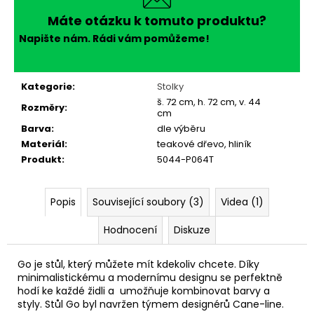
Máte otázku k tomuto produktu?
Napište nám. Rádi vám pomůžeme!
Kategorie
:
Stolky
š. 72 cm, h. 72 cm, v. 44
Rozměry
:
cm
Barva
:
dle výběru
Materiál
:
teakové dřevo, hliník
Produkt
:
5044-P064T
Popis
Související soubory (3)
Videa (1)
Hodnocení
Diskuze
Go je stůl, který můžete mít kdekoliv chcete. Díky
minimalistickému a modernímu designu se perfektně
hodí ke každé židli a umožňuje kombinovat barvy a
styly. Stůl Go byl navržen týmem designérů Cane-line.