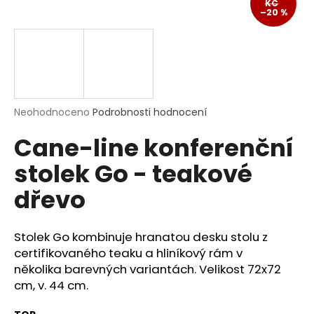
KČ
a
–20 %
j
í
t
?
Průměrné
Neohodnoceno
Podrobnosti hodnocení
hodnocení
Cane-line konferenční
produktu
je
HLEDAT
stolek Go - teakové
0,0
z
dřevo
5
hvězdiček.
D
Stolek Go
kombinuje hranatou desku stolu z
o
certifikovaného teaku a hliníkový rám v
p
o
několika barevných variantách.
Velikost 72x72
r
cm, v. 44 cm.
u