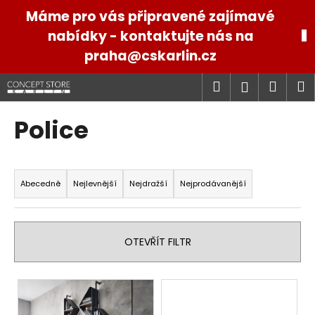
K
Přejít
Máme pro vás připravené zajímavé
na
o
obsah
nabídky - kontaktujte nás na
Zpět
Zpět
š
praha@cskarlin.cz
í
C
k
Hledat
Náku
M
Přihlášen
o
p
košík
Police
o
t
Ř
ř
a
e
Abecedně
Nejlevnější
Nejdražší
Nejprodávanější
z
b
e
u
n
j
OTEVŘÍT FILTR
í
e
p
t
V
r
e
ý
o
n