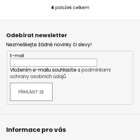
4
položek celkem
O
v
Z
l
á
á
Odebírat newsletter
d
p
a
Nezmeškejte žádné novinky či slevy!
a
c
t
E-mail
í
í
p
Vložením e-mailu souhlasíte s
podmínkami
r
ochrany osobních údajů
v
k
PŘIHLÁSIT SE
y
v
ý
p
i
s
Informace pro vás
u