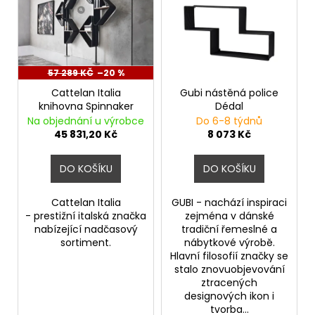
p
d
a
i
u
j
s
k
í
p
t
t
r
57 289 KČ
–20 %
ů
?
o
Cattelan Italia
Gubi nástěná police
knihovna Spinnaker
Dédal
d
Na objednání u výrobce
Do 6-8 týdnů
u
45 831,20 Kč
8 073 Kč
k
HLEDAT
t
DO KOŠÍKU
DO KOŠÍKU
ů
Cattelan Italia
GUBI - nachází inspiraci
- prestižní italská značka
zejména v dánské
D
nabízející nadčasový
tradiční řemeslné a
o
sortiment.
nábytkové výrobě.
p
Hlavní filosofií značky se
o
stalo znovuobjevování
ztracených
r
designových ikon i
u
tvorba...