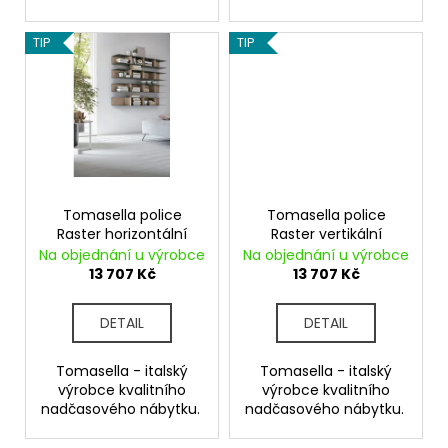
č
u
TIP
TIP
j
e
m
e
Tomasella police
Tomasella police
Raster horizontální
Raster vertikální
Na objednání u výrobce
Na objednání u výrobce
13 707 Kč
13 707 Kč
DETAIL
DETAIL
Tomasella - italský
Tomasella - italský
výrobce kvalitního
výrobce kvalitního
nadčasového nábytku.
nadčasového nábytku.