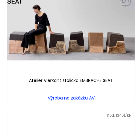
i
u
s
k
p
t
r
ů
o
d
u
k
t
ů
Atelier Vierkant stolička EMBRACHE SEAT
Výroba na zakázku AV
Kód:
13461/KH