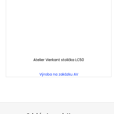
Atelier Vierkant stolička LC50
Výroba na zakázku AV
Z
á