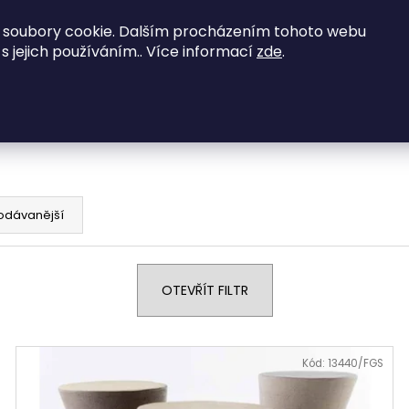
 soubory cookie. Dalším procházením tohoto webu
NED K ODBĚRU
Obývací pokoje
Ložnice
 s jejich používáním.. Více informací
zde
.
čky
Co potřebujete najít?
HLEDAT
odávanější
Doporučujeme
OTEVŘÍT FILTR
Kód:
13440/FGS