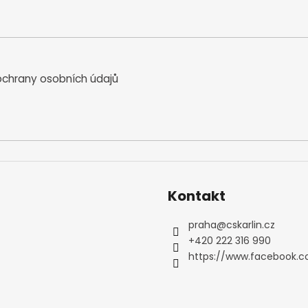
a
c
í
p
r
chrany osobních údajů
v
k
y
v
ý
p
i
s
Kontakt
u
praha
@
cskarlin.cz
+420 222 316 990
https://www.facebook.c