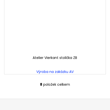
Atelier Vierkant stolička ZB
Výroba na zakázku AV
8
položek celkem
O
v
l
á
d