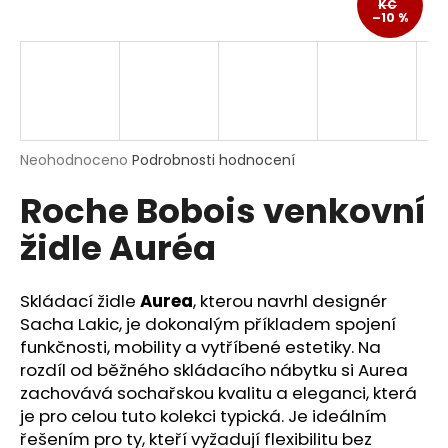
KČ
a
–10 %
j
í
t
?
Průměrné
Neohodnoceno
Podrobnosti hodnocení
hodnocení
Roche Bobois venkovní
produktu
je
HLEDAT
židle Auréa
0,0
z
5
hvězdiček.
Skládací židle
Aurea
, kterou navrhl designér
D
Sacha Lakic, je dokonalým příkladem spojení
o
funkčnosti, mobility a vytříbené estetiky. Na
p
rozdíl od běžného skládacího nábytku si Aurea
o
zachovává sochařskou kvalitu a eleganci, která
r
je pro celou tuto kolekci typická. Je ideálním
u
řešením pro ty, kteří vyžadují flexibilitu bez