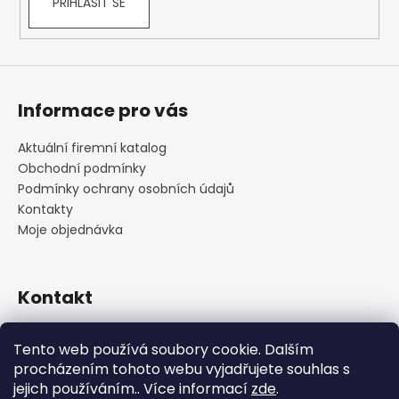
PŘIHLÁSIT SE
Informace pro vás
Aktuální firemní katalog
Obchodní podmínky
Podmínky ochrany osobních údajů
Kontakty
Moje objednávka
Kontakt
praha
@
cskarlin.cz
Tento web používá soubory cookie. Dalším
+420 222 316 990
procházením tohoto webu vyjadřujete souhlas s
https://www.facebook.com/cskarlin
jejich používáním.. Více informací
zde
.