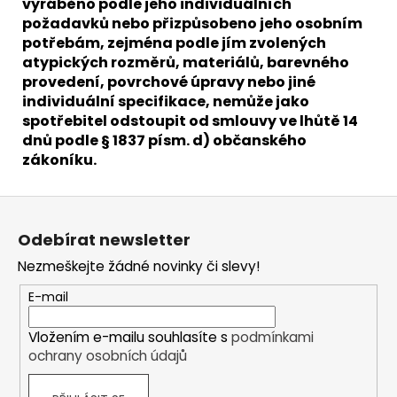
vyráběno podle jeho individuálních
požadavků nebo přizpůsobeno jeho osobním
potřebám, zejména podle jím zvolených
atypických rozměrů, materiálů, barevného
provedení, povrchové úpravy nebo jiné
individuální specifikace, nemůže jako
spotřebitel odstoupit od smlouvy ve lhůtě 14
dnů podle § 1837 písm. d) občanského
zákoníku.
Z
á
Odebírat newsletter
p
Nezmeškejte žádné novinky či slevy!
a
t
E-mail
í
Vložením e-mailu souhlasíte s
podmínkami
ochrany osobních údajů