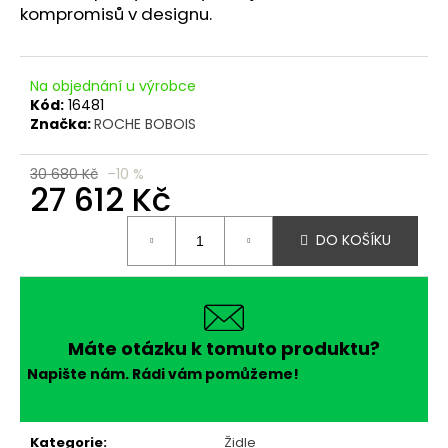
č
kompromisů v designu.
u
j
e
Na objednání u výrobce
m
Kód:
16481
e
Značka:
ROCHE BOBOIS
30 680 Kč
–10 %
27 612 Kč
Měrná
DO KOŠÍKU
cena:
Máte otázku k tomuto produktu?
Napište nám. Rádi vám pomůžeme!
Kategorie
:
Židle