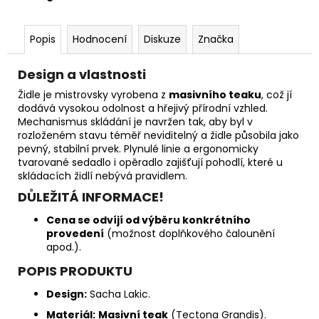
Popis
Hodnocení
Diskuze
Značka
Design a vlastnosti
Židle je mistrovsky vyrobena z
masivního teaku
, což jí
dodává vysokou odolnost a hřejivý přírodní vzhled.
Mechanismus skládání je navržen tak, aby byl v
rozloženém stavu téměř neviditelný a židle působila jako
pevný, stabilní prvek. Plynulé linie a ergonomicky
tvarované sedadlo i opěradlo zajišťují pohodlí, které u
skládacích židlí nebývá pravidlem.
DŮLEŽITÁ INFORMACE!
Cena se odvíjí od výběru konkrétního
provedení
(možnost doplňkového čalounění
apod.).
POPIS PRODUKTU
Design:
Sacha Lakic.
Materiál:
Masivní teak
(Tectona Grandis).