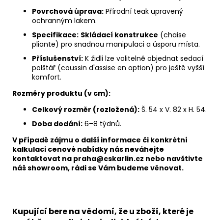
Povrchová úprava:
Přírodní teak upravený
ochranným lakem.
Specifikace:
Skládací konstrukce
(chaise
pliante) pro snadnou manipulaci a úsporu místa.
Příslušenství:
K židli lze volitelně objednat sedací
polštář (coussin d'assise en option) pro ještě vyšší
komfort.
Rozměry produktu (v cm):
Celkový rozměr (rozložená):
Š. 54 x V. 82 x H. 54.
Doba dodání:
6–8 týdnů.
V případě zájmu o další informace či konkrétní
kalkulaci cenové nabídky nás neváhejte
kontaktovat na praha@cskarlin.cz nebo navštivte
náš showroom, rádi se Vám budeme věnovat.
Kupující bere na vědomí, že u zboží, které je