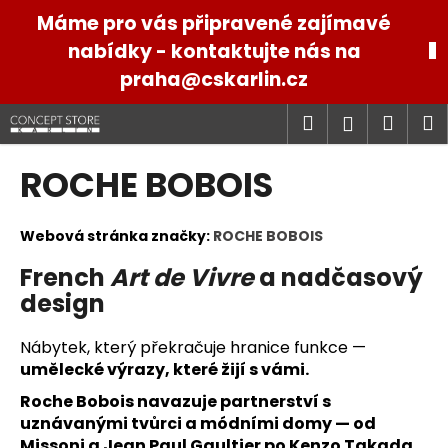
K
Přejít
Máme pro vás připravené zajímavé
na
o
obsah
nabídky - kontaktujte nás na
Zpět
Zpět
š
praha@cskarlin.cz
í
C
k
Hledat
Náku
M
Přihlášen
o
p
košík
ROCHE BOBOIS
o
t
ř
Webová stránka značky:
ROCHE BOBOIS
e
French
Art de Vivre
a nadčasový
b
design
u
j
Nábytek, který překračuje hranice funkce —
e
umělecké výrazy, které žijí s vámi.
t
Roche Bobois navazuje partnerství s
e
uznávanými tvůrci a módními domy — od
n
Missoni a Jean Paul Gaultier po Kenzo Takada,