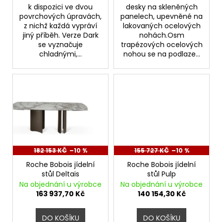
k dispozici ve dvou
desky na skleněných
povrchových úpravách,
panelech, upevněné na
z nichž každá vypráví
lakovaných ocelových
jiný příběh. Verze Dark
nohách.Osm
se vyznačuje
trapézových ocelových
chladnými,...
nohou se na podlaze...
182 153 KČ
–10 %
155 727 KČ
–10 %
Roche Bobois jídelní
Roche Bobois jídelní
stůl Deltais
stůl Pulp
Na objednání u výrobce
Na objednání u výrobce
163 937,70 Kč
140 154,30 Kč
DO KOŠÍKU
DO KOŠÍKU