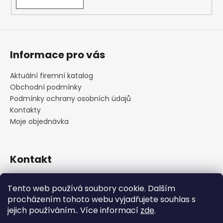
i
s
u
Informace pro vás
Aktuální firemní katalog
Obchodní podmínky
Podmínky ochrany osobních údajů
Kontakty
Moje objednávka
Kontakt
praha
@
cskarlin.cz
Tento web používá soubory cookie. Dalším
+420 222 316 990
procházením tohoto webu vyjadřujete souhlas s
https://www.facebook.com/cskarlin
jejich používáním.. Více informací
zde
.