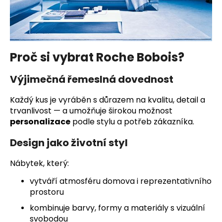
č
u
j
e
m
Proč si vybrat Roche Bobois?
e
Výjimečná řemeslná dovednost
Každý kus je vyráběn s důrazem na kvalitu, detail a
trvanlivost — a umožňuje širokou možnost
personalizace
podle stylu a potřeb zákazníka.
Design jako životní styl
Nábytek, který:
vytváří atmosféru domova i reprezentativního
prostoru
kombinuje barvy, formy a materiály s vizuální
svobodou