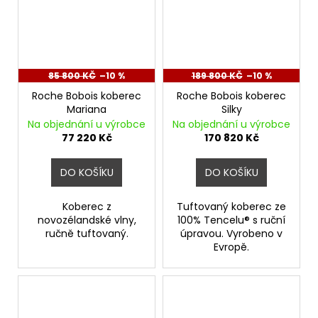
85 800 KČ
–10 %
189 800 KČ
–10 %
Roche Bobois koberec
Roche Bobois koberec
Mariana
Silky
Na objednání u výrobce
Na objednání u výrobce
77 220 Kč
170 820 Kč
DO KOŠÍKU
DO KOŠÍKU
Koberec z
Tuftovaný koberec ze
novozélandské vlny,
100% Tencelu® s ruční
ručně tuftovaný.
úpravou. Vyrobeno v
Evropě.