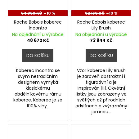
54 080 KČ
–10 %
82 160 KČ
–10 %
Roche Bobois koberec
Roche Bobois koberec
Incontro
Lily Brush
Na objednání u výrobce
Na objednání u výrobce
48 672 Kč
73 944 Kč
DO KOŠÍKU
DO KOŠÍKU
Koberec Incontro se
Vzor koberce Lily Brush
svým netradičním
je zároveň abstraktní i
designem vymyká
figurativní a je
klasickému
inspirován lilií. Okvětní
obdélníkovému rámu
lístky jsou zobrazeny ve
koberce. Koberec je ze
světlých až přírodních
100% vlny.
odstínech a zvýrazněny
jemnou...