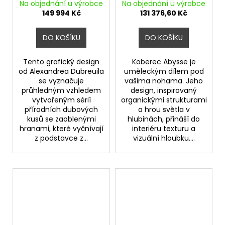
Na objednání u výrobce
Na objednání u výrobce
149 994 Kč
131 376,60 Kč
DO KOŠÍKU
DO KOŠÍKU
Tento grafický design
Koberec Abysse je
od Alexandrea Dubreuila
uměleckým dílem pod
se vyznačuje
vašima nohama. Jeho
průhledným vzhledem
design, inspirovaný
vytvořeným sérií
organickými strukturami
přírodních dubových
a hrou světla v
kusů se zaoblenými
hlubinách, přináší do
hranami, které vyčnívají
interiéru texturu a
z podstavce z...
vizuální hloubku....