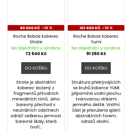
80 600 KČ
–10 %
101 400 KČ
–10 %
Roche Bobois koberec
Roche Bobois koberec
Strate
Yumi
Na objednání u výrobce
Na objednání u výrobce
72 540 Kč
91 260 Kč
DO KOŠÍKU
DO KOŠÍKU
Strate je abstraktní
Struktura překrývajících
koberec složený z
se kruhů koberce YUMI
fragmentů přírodních
připomíná vodní plochu
minerálních tónů. Jeho
tvarovanou vlnkami
barevný přechod v
jemného deště. Vnitřní
neutrálních odstínech
část je přerušena spletí
odráží veškerou jemnost
abstraktních forem,
barevné škály, která
odrazů okolní...
tvoří...