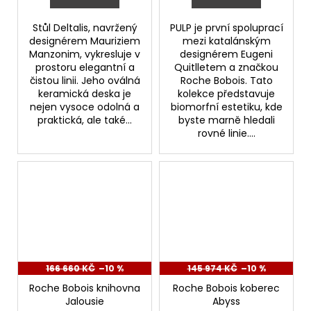
Stůl Deltalis, navržený
PULP je první spoluprací
designérem Mauriziem
mezi katalánským
Manzonim, vykresluje v
designérem Eugeni
prostoru elegantní a
Quitlletem a značkou
čistou linii. Jeho oválná
Roche Bobois. Tato
keramická deska je
kolekce představuje
nejen vysoce odolná a
biomorfní estetiku, kde
praktická, ale také...
byste marně hledali
rovné linie....
166 660 KČ
–10 %
145 974 KČ
–10 %
Roche Bobois knihovna
Roche Bobois koberec
Jalousie
Abyss