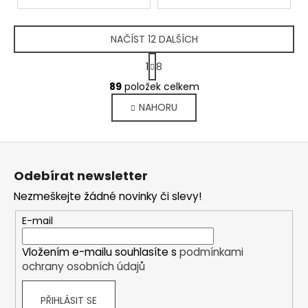
NAČÍST 12 DALŠÍCH
S
1
8
t
O
r
89
položek celkem
v
á
NAHORU
l
n
k
á
o
d
Z
v
a
á
á
c
Odebírat newsletter
n
p
í
í
Nezmeškejte žádné novinky či slevy!
p
a
r
t
E-mail
v
í
k
Vložením e-mailu souhlasíte s
podmínkami
y
ochrany osobních údajů
v
ý
PŘIHLÁSIT SE
p