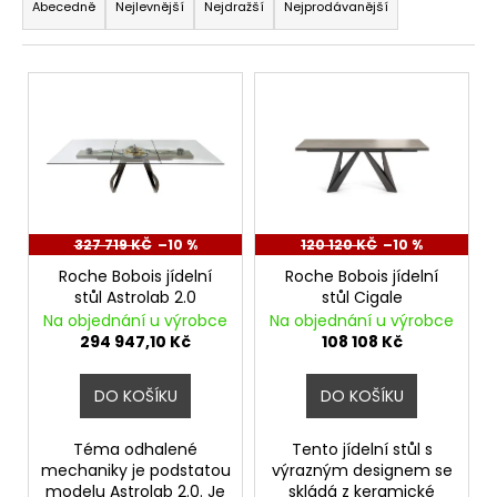
a
Abecedně
Nejlevnější
Nejdražší
Nejprodávanější
z
e
V
n
ý
í
p
p
i
r
s
o
p
d
r
327 719 KČ
–10 %
120 120 KČ
–10 %
u
o
Roche Bobois jídelní
Roche Bobois jídelní
k
stůl Astrolab 2.0
stůl Cigale
d
Na objednání u výrobce
Na objednání u výrobce
t
u
294 947,10 Kč
108 108 Kč
ů
k
t
DO KOŠÍKU
DO KOŠÍKU
ů
Téma odhalené
Tento jídelní stůl s
mechaniky je podstatou
výrazným designem se
modelu Astrolab 2.0. Je
skládá z keramické