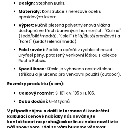
Design:
Stephen Burks.
Materiály:
Konstrukce z nerezové oceli s
epoxidovým lakem.
Výplet:
Ručně pletená polyethylenová vlákna
dostupná ve třech barevných harmoniích: "Calme"
(šedá/bílá/modrá), "Soleil" (bílá/žlutá/oranžová) a
"Foret" (šedá/zelená/hnědá).
Polstrování:
Sedák a opěrák z rychleschnoucí
Dryfeel pěny, potažený venkovní látkou z kolekce
Roche Bobois.
Specifikace:
Křeslo je vybaveno nastavitelnou
stříškou a je určeno pro venkovní použití (outdoor).
Rozměry produktu (v cm):
Celkový rozměr:
Š. 101 x V. 135 x H. 105.
Doba dodání:
6–8 týdnů.
V případě zájmu o další informace či konkrétní
kalkulaci cenové nabídky nás neváhejte
kontaktovat na praha@cskarlin.cz nebo navštivte
náš showroom, rádi se Vám budeme věnovat.