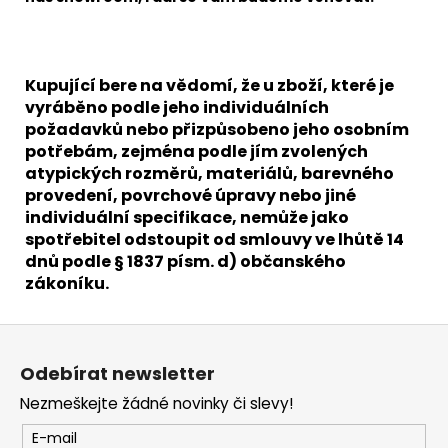
Kupující bere na vědomí, že u zboží, které je
vyráběno podle jeho individuálních
požadavků nebo přizpůsobeno jeho osobním
potřebám, zejména podle jím zvolených
atypických rozměrů, materiálů, barevného
provedení, povrchové úpravy nebo jiné
individuální specifikace, nemůže jako
spotřebitel odstoupit od smlouvy ve lhůtě 14
dnů podle § 1837 písm. d) občanského
zákoníku.
Z
á
Odebírat newsletter
p
Nezmeškejte žádné novinky či slevy!
a
t
E-mail