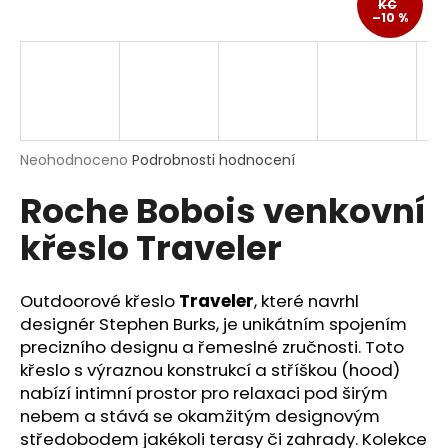
KČ
a
–10 %
j
í
t
?
Průměrné
Neohodnoceno
Podrobnosti hodnocení
hodnocení
Roche Bobois venkovní
produktu
je
HLEDAT
křeslo Traveler
0,0
z
5
hvězdiček.
Outdoorové křeslo
Traveler
, které navrhl
D
designér Stephen Burks, je unikátním spojením
o
precizního designu a řemeslné zručnosti. Toto
p
křeslo s výraznou konstrukcí a stříškou (hood)
o
nabízí intimní prostor pro relaxaci pod širým
r
nebem a stává se okamžitým designovým
u
středobodem jakékoli terasy či zahrady. Kolekce