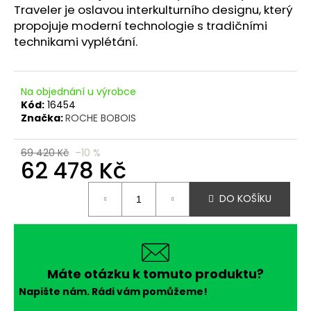
č
Traveler je oslavou interkulturního designu, který
u
propojuje moderní technologie s tradičními
j
technikami vyplétání.
e
m
e
Na objednání u výrobce
Kód:
16454
Značka:
ROCHE BOBOIS
69 420 Kč
–10 %
62 478 Kč
Měrná
DO KOŠÍKU
cena:
Máte otázku k tomuto produktu?
Napište nám. Rádi vám pomůžeme!