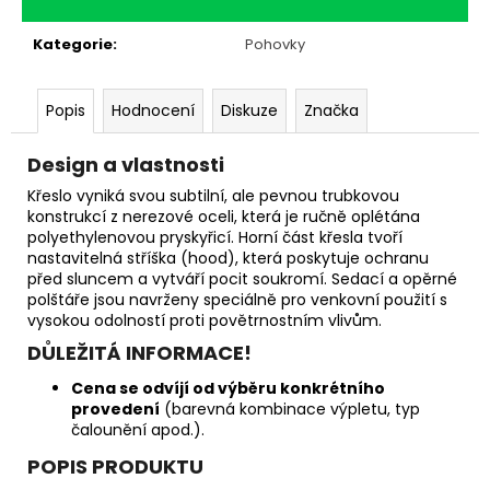
Kategorie
:
Pohovky
Popis
Hodnocení
Diskuze
Značka
Design a vlastnosti
Křeslo vyniká svou subtilní, ale pevnou trubkovou
konstrukcí z nerezové oceli, která je ručně oplétána
polyethylenovou pryskyřicí. Horní část křesla tvoří
nastavitelná stříška (hood), která poskytuje ochranu
před sluncem a vytváří pocit soukromí. Sedací a opěrné
polštáře jsou navrženy speciálně pro venkovní použití s
vysokou odolností proti povětrnostním vlivům.
DŮLEŽITÁ INFORMACE!
Cena se odvíjí od výběru konkrétního
provedení
(barevná kombinace výpletu, typ
čalounění apod.).
POPIS PRODUKTU