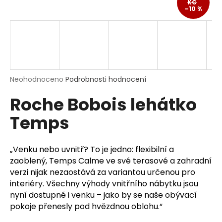
KČ
a
–10 %
j
í
t
?
Průměrné
Neohodnoceno
Podrobnosti hodnocení
hodnocení
Roche Bobois lehátko
produktu
je
HLEDAT
Temps
0,0
z
5
hvězdiček.
„Venku nebo uvnitř? To je jedno: flexibilní a
D
zaoblený, Temps Calme ve své terasové a zahradní
o
verzi nijak nezaostává za variantou určenou pro
p
interiéry. Všechny výhody vnitřního nábytku jsou
o
nyní dostupné i venku – jako by se naše obývací
r
pokoje přenesly pod hvězdnou oblohu.“
u