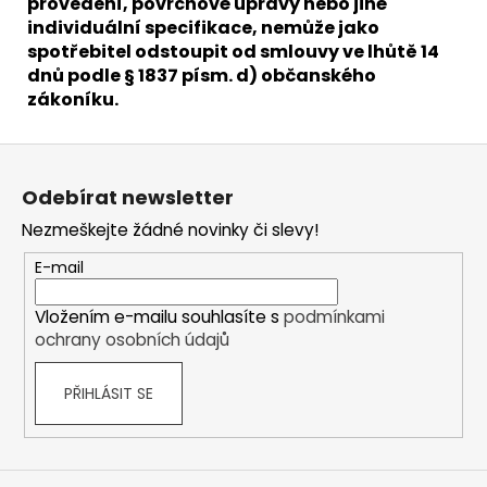
provedení, povrchové úpravy nebo jiné
individuální specifikace, nemůže jako
spotřebitel odstoupit od smlouvy ve lhůtě 14
dnů podle § 1837 písm. d) občanského
zákoníku.
Z
á
Odebírat newsletter
p
Nezmeškejte žádné novinky či slevy!
a
t
E-mail
í
Vložením e-mailu souhlasíte s
podmínkami
ochrany osobních údajů
PŘIHLÁSIT SE