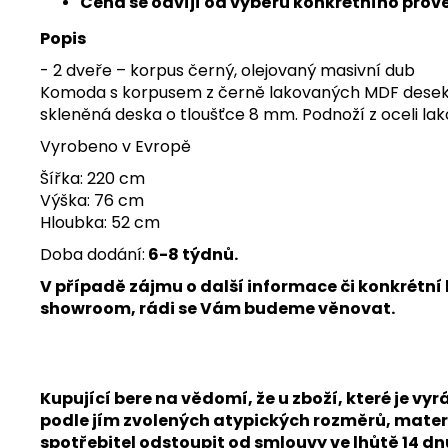
Cena se odvíjí od výběru konkrétního prov
Popis
- 2 dveře – korpus černý, olejovaný masivní dub
Komoda s korpusem z černě lakovaných MDF desek, 2
skleněná deska o tloušťce 8 mm. Podnoží z oceli la
Vyrobeno v Evropě
Šířka: 220 cm
Výška: 76 cm
Hloubka: 52 cm
Doba dodání:
6-8 týdnů.
V případě zájmu o další informace či konkrétn
showroom, rádi se Vám budeme věnovat.
Kupující bere na vědomí, že u zboží, které je
podle jím zvolených atypických rozměrů, materi
spotřebitel odstoupit od smlouvy ve lhůtě 14 d