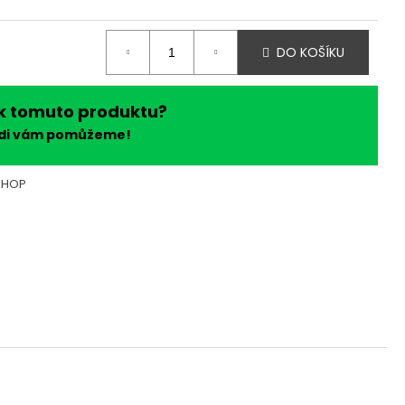
DO KOŠÍKU
k tomuto produktu?
ádi vám pomůžeme!
SHOP