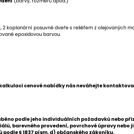
edení
(barvy, rozměrů apod.)
 koplanární posuvné dveře s reliéfem z olejovaných mas
kované epoxidovou barvou.
í kalkulaci cenové nabídky nás neváhejte kontaktov
 vyráběno podle jeho individuálních požadavků nebo 
álů, barevného provedení, povrchové úpravy nebo ji
nů podle § 1837 písm. d) občanského zákoníku.