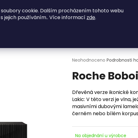
vené zajímavé nabídky - kontaktujte nás na
 soubory cookie. Dalším procházením tohoto webu
 s jejich používáním.. Více informací
zde
.
NED K ODBĚRU
Obývací pokoje
Ložnice
Co potřebujete najít?
HLEDAT
Průměrné
Neohodnoceno
Podrobnosti h
hodnocení
Roche Bobo
produktu
je
0,0
Doporučujeme
z
Dřevěná verze ikonické ko
5
Lakic: V této verzi je vlna,
hvězdiček.
masivními dubovými lamelam
černém nebo bílém korpusu
Na objednání u výrobce