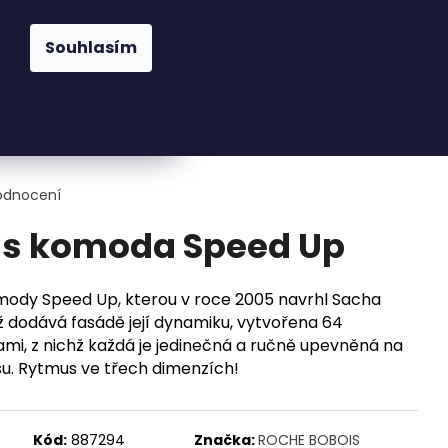
praha@cskarlin.cz
Souhlasím
Hledat
Přihlášení
Nákupní
Osvětlení
Zahrada
Kuchyně
Pra
košík
odnocení
is komoda Speed Up
mody Speed Up, kterou v roce 2005 navrhl Sacha
 jež dodává fasádě její dynamiku, vytvořena 64
i, z nichž každá je jedinečná a ručně upevněná na
. Rytmus ve třech dimenzích!
Kód:
887294
Značka:
ROCHE BOBOIS