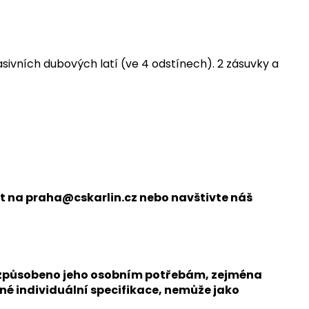
ivních dubových latí (ve 4 odstínech). 2 zásuvky a
at na praha@cskarlin.cz nebo navštivte náš
přizpůsobeno jeho osobním potřebám, zejména
né individuální specifikace, nemůže jako