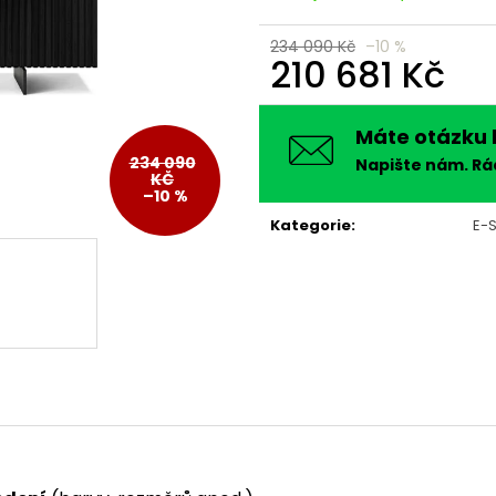
234 090 Kč
–10 %
210 681 Kč
Měrná
cena:
Máte otázku 
234 090
Napište nám. R
KČ
–10 %
Kategorie
:
E-