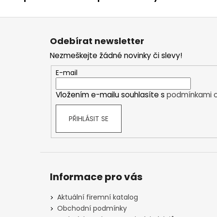
Z
á
Odebírat newsletter
p
Nezmeškejte žádné novinky či slevy!
a
t
E-mail
í
Vložením e-mailu souhlasíte s
podmínkami o
PŘIHLÁSIT SE
Informace pro vás
Aktuální firemní katalog
Obchodní podmínky