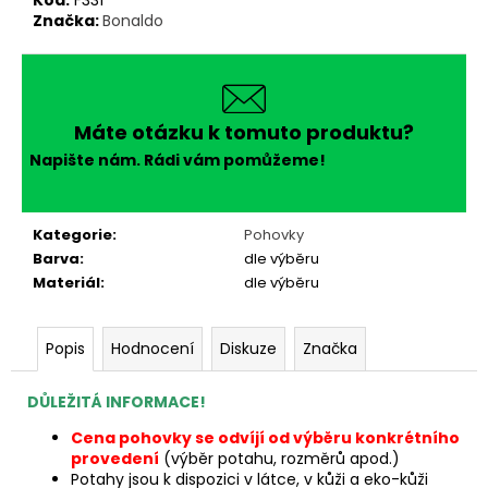
č
Značka:
Bonaldo
u
j
e
m
e
Máte otázku k tomuto produktu?
Napište nám. Rádi vám pomůžeme!
Kategorie
:
Pohovky
Barva
:
dle výběru
Materiál
:
dle výběru
Popis
Hodnocení
Diskuze
Značka
DŮLEŽITÁ INFORMACE!
Cena pohovky se odvíjí od výběru konkrétního
provedení
(výběr potahu, rozměrů apod.)
Potahy jsou k dispozici v látce, v kůži a eko-kůži