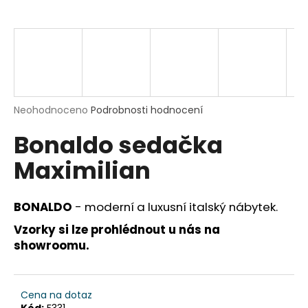
a
j
í
t
?
Průměrné
Neohodnoceno
Podrobnosti hodnocení
hodnocení
Bonaldo sedačka
produktu
je
HLEDAT
Maximilian
0,0
z
5
hvězdiček.
BONALDO
-
moderní a luxusní italský nábytek.
D
Vzorky si lze prohlédnout u nás na
o
showroomu.
p
o
r
u
Cena na dotaz
Kód:
F331