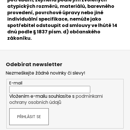
atypických rozměrů, materiálů, barevného
provedení, povrchové úpravy nebo jiné
individuální specifikace, nemůže jako
spotřebitel odstoupit od smlouvy ve lhůtě 14
dnů podle § 1837 písm. d) občanského
zákoníku.
Z
á
Odebírat newsletter
p
Nezmeškejte žádné novinky či slevy!
a
t
E-mail
í
Vložením e-mailu souhlasíte s
podmínkami
ochrany osobních údajů
PŘIHLÁSIT SE