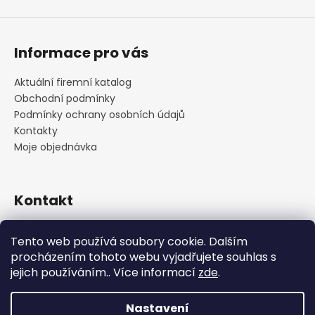
Informace pro vás
Aktuální firemní katalog
Obchodní podmínky
Podmínky ochrany osobních údajů
Kontakty
Moje objednávka
Kontakt
praha
@
cskarlin.cz
Tento web používá soubory cookie. Dalším
+420 222 316 990
procházením tohoto webu vyjadřujete souhlas s
https://www.facebook.com/cskarlin
jejich používáním.. Více informací
zde
.
Nastavení