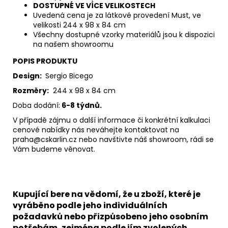
DOSTUPNÉ VE VÍCE VELIKOSTECH
Uvedená cena je za látkové provedení Must, ve
velikosti 244 x 98 x 84 cm
Všechny dostupné vzorky materiálů jsou k dispozici
na našem showroomu
POPIS PRODUKTU
Design:
Sergio Bicego
Rozměry:
244 x 98 x 84 cm
Doba dodání:
6-8 týdnů.
V případě zájmu o další informace či konkrétní kalkulaci
cenové nabídky nás neváhejte kontaktovat na
praha@cskarlin.cz nebo navštivte náš showroom, rádi se
Vám budeme věnovat.
Kupující bere na vědomí, že u zboží, které je
vyráběno podle jeho individuálních
požadavků nebo přizpůsobeno jeho osobním
potřebám, zejména podle jím zvolených