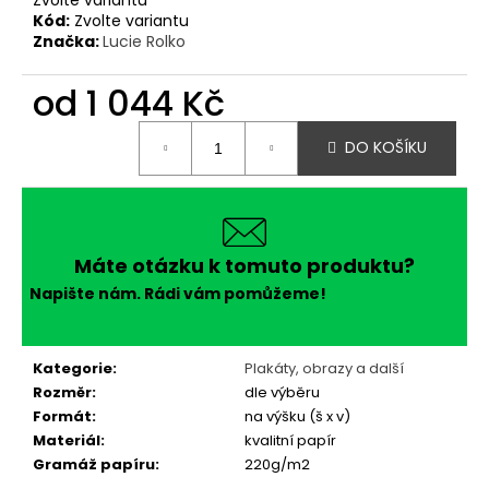
č
Kód:
Zvolte variantu
u
Značka:
Lucie Rolko
j
e
od
1 044 Kč
m
e
Měrná
DO KOŠÍKU
cena:
Máte otázku k tomuto produktu?
Napište nám. Rádi vám pomůžeme!
Kategorie
:
Plakáty, obrazy a další
Rozměr
:
dle výběru
Formát
:
na výšku (š x v)
Materiál
:
kvalitní papír
Gramáž papíru
:
220g/m2