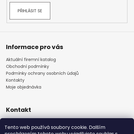
PŘIHLÁSIT SE
Informace pro vás
Aktuální firemní katalog
Obchodní podmínky
Podmínky ochrany osobních údajů
Kontakty
Moje objednávka
Kontakt
praha
@
cskarlin.cz
Tento web používá soubory cookie. Dalším
+420 222 316 990
procházením tohoto webu vyjadřujete souhlas s