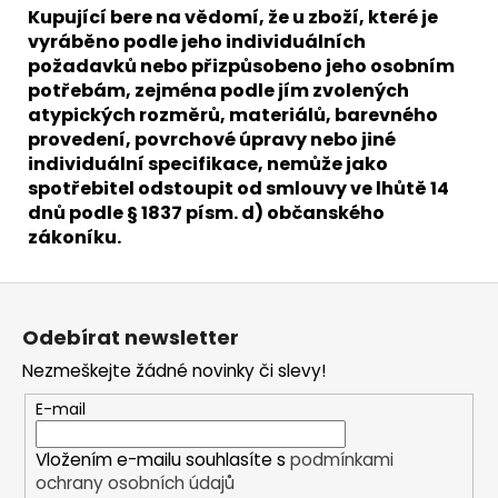
Kupující bere na vědomí, že u zboží, které je
vyráběno podle jeho individuálních
požadavků nebo přizpůsobeno jeho osobním
potřebám, zejména podle jím zvolených
atypických rozměrů, materiálů, barevného
provedení, povrchové úpravy nebo jiné
individuální specifikace, nemůže jako
spotřebitel odstoupit od smlouvy ve lhůtě 14
dnů podle § 1837 písm. d) občanského
zákoníku.
Z
á
Odebírat newsletter
p
Nezmeškejte žádné novinky či slevy!
a
t
E-mail
í
Vložením e-mailu souhlasíte s
podmínkami
ochrany osobních údajů