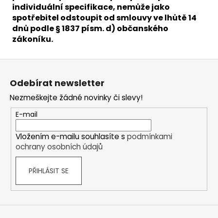
individuální specifikace, nemůže jako
spotřebitel odstoupit od smlouvy ve lhůtě 14
dnů podle § 1837 písm. d) občanského
zákoníku.
Z
á
Odebírat newsletter
p
Nezmeškejte žádné novinky či slevy!
a
t
E-mail
í
Vložením e-mailu souhlasíte s
podmínkami
ochrany osobních údajů
PŘIHLÁSIT SE