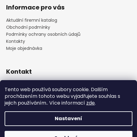
Informace pro vás
Aktuální firemní katalog
Obchodní podmínky
Podmínky ochrany osobních údajů
Kontakty
Moje objednávka
Kontakt
praha
@
cskarlin.cz
Tento web používá soubory cookie. Dalším
+420 222 316 990
procházením tohoto webu vyjadřujete souhlas s
https://www.facebook.com/cskarlin
jejich používáním.. Více informací
zde
.
Nastavení
Vytvořil Shoptet
Copyright 2026
Concept Store Karlín
. Všechna práva