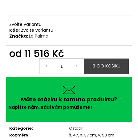
č
u
j
e
Zvolte variantu
m
Kód:
Zvolte variantu
e
Značka:
La Palma
od
11 516 Kč
Měrná
DO KOŠÍKU
cena:
Máte otázku k tomuto produktu?
Napište nám. Rádi vám pomůžeme!
Kategorie
:
Ostatní
Rozměry
:
š. 47, h. 37 cm, v. 50 cm