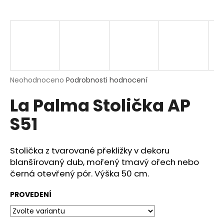
a
j
í
t
?
Průměrné
Neohodnoceno
Podrobnosti hodnocení
hodnocení
La Palma Stolička AP
produktu
je
HLEDAT
S51
0,0
z
5
hvězdiček.
Stolička z tvarované překližky v dekoru
D
blanšírovaný dub, mořený tmavý ořech nebo
o
černá otevřený pór. Výška 50 cm.
p
o
PROVEDENÍ
r
u