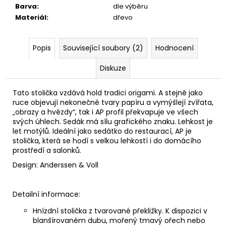
Barva
:
dle výběru
Materiál
:
dřevo
Popis
Související soubory (2)
Hodnocení
Diskuze
Tato stolička vzdává hold tradici origami. A stejně jako
ruce objevují nekonečné tvary papíru a vymýšlejí zvířata,
„obrazy a hvězdy“, tak i AP profil překvapuje ve všech
svých úhlech. Sedák má sílu grafického znaku. Lehkost je
let motýlů. Ideální jako sedátko do restaurací, AP je
stolička, která se hodí s velkou lehkostí i do domácího
prostředí a salonků.
Design: Anderssen & Voll
Detailní informace:
Hnízdní stolička z tvarované překližky. K dispozici v
blanšírovaném dubu, mořený tmavý ořech nebo