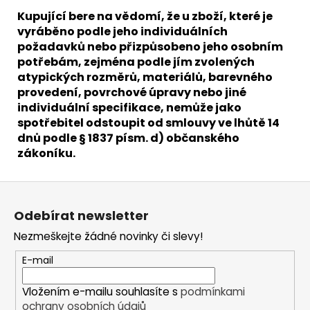
Kupující bere na vědomí, že u zboží, které je
vyráběno podle jeho individuálních
požadavků nebo přizpůsobeno jeho osobním
potřebám, zejména podle jím zvolených
atypických rozměrů, materiálů, barevného
provedení, povrchové úpravy nebo jiné
individuální specifikace, nemůže jako
spotřebitel odstoupit od smlouvy ve lhůtě 14
dnů podle § 1837 písm. d) občanského
zákoníku.
Z
á
Odebírat newsletter
p
Nezmeškejte žádné novinky či slevy!
a
t
E-mail
í
Vložením e-mailu souhlasíte s
podmínkami
ochrany osobních údajů