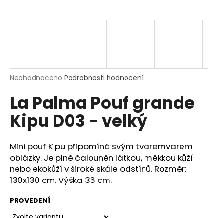
a
j
í
t
?
Průměrné
Neohodnoceno
Podrobnosti hodnocení
hodnocení
La Palma Pouf grande
produktu
je
HLEDAT
Kipu D03 - velký
0,0
z
5
hvězdiček.
Mini pouf Kipu připomíná svým tvaremvarem
D
oblázky. Je plně čalouněn látkou, měkkou kůží
o
nebo ekokůží v široké skále odstínů. Rozměr:
p
130x130 cm. Výška 36 cm.
o
r
PROVEDENÍ
u