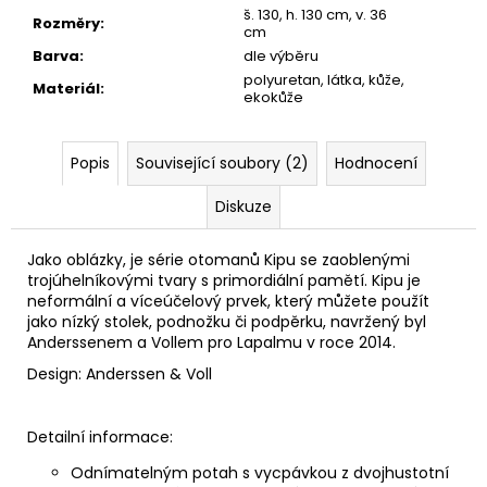
š. 130, h. 130 cm, v. 36
Rozměry
:
cm
Barva
:
dle výběru
polyuretan, látka, kůže,
Materiál
:
ekokůže
Popis
Související soubory (2)
Hodnocení
Diskuze
Jako oblázky, je série otomanů Kipu se zaoblenými
trojúhelníkovými tvary s primordiální pamětí. Kipu je
neformální a víceúčelový prvek, který můžete použít
jako nízký stolek, podnožku či podpěrku, navržený byl
Anderssenem a Vollem pro Lapalmu v roce 2014.
Design: Anderssen & Voll
Detailní informace:
Odnímatelným potah s vycpávkou z dvojhustotní