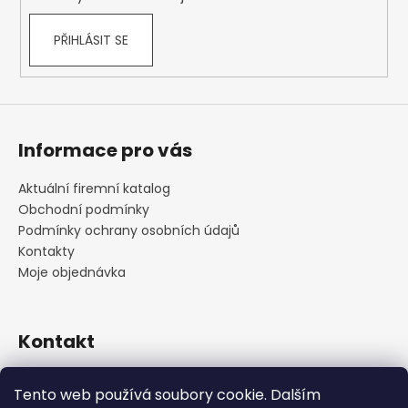
PŘIHLÁSIT SE
Informace pro vás
Aktuální firemní katalog
Obchodní podmínky
Podmínky ochrany osobních údajů
Kontakty
Moje objednávka
Kontakt
praha
@
cskarlin.cz
Tento web používá soubory cookie. Dalším
+420 222 316 990