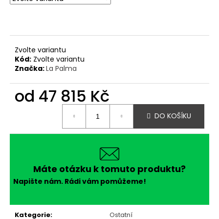
č
u
j
e
m
Zvolte variantu
e
Kód:
Zvolte variantu
Značka:
La Palma
od
47 815 Kč
Měrná
DO KOŠÍKU
cena:
Máte otázku k tomuto produktu?
Napište nám. Rádi vám pomůžeme!
Kategorie
:
Ostatní