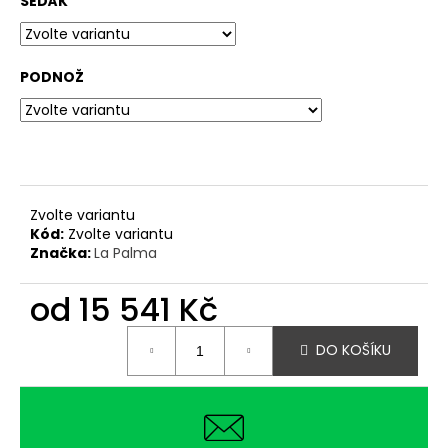
č
SEDÁK
u
j
e
PODNOŽ
m
e
Zvolte variantu
Kód:
Zvolte variantu
Značka:
La Palma
od
15 541 Kč
Měrná
DO KOŠÍKU
cena: