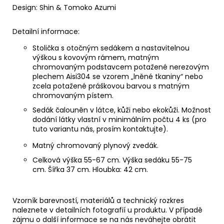
Design:
Shin & Tomoko Azumi
Detailní informace:
Stolička s otočným sedákem a nastavitelnou
výškou s kovovým rámem, matným
chromovaným podstavcem potažené nerezovým
plechem Aisi304 se vzorem „lněné tkaniny“ nebo
zcela potažené práškovou barvou s m
atným
chromovaným pístem.
Sedák čalouněn v látce, kůži nebo ekokůži. Možnost
dodání látky vlastní v minimálním počtu 4 ks (pro
tuto variantu nás, prosím kontaktujte).
Matný chromovaný plynový zvedák.
Celková výška 55-67 cm. Výška sedáku 55-75
cm. Šířka 37 cm. Hloubka: 42 cm.
Vzorník barevností, materiálů a technický rozkres
naleznete v detailních fotografií u produktu.
V případě
zájmu o další informace se na nás neváhejte obrátit