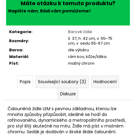
Máte otázku k tomuto produktu?
Napište nám. Rádi vám pomůžeme!
Kategorie
:
Barové židle
š. 37, h. 42 cm, v. 55-75
Rozměry
:
cm, v. sedu 55-67 cm
Barva
:
dle výběru
Materiál
:
rám kov, kůže/látka
Píst
:
matný chrom
Popis
Související soubory (3)
Hodnocení
Diskuze
Čalouněná židle LEM s pevnou základnou, kterou lze
mnoha způsoby přizpůsobit, ideálně se hodí do
rafinovaného, dynamického a metropolitního prostředí,
pro styl šitý skutečně na míru.
Židle má píst v matném
chromu.
Sedák je dodáván v široké škále čalounění.