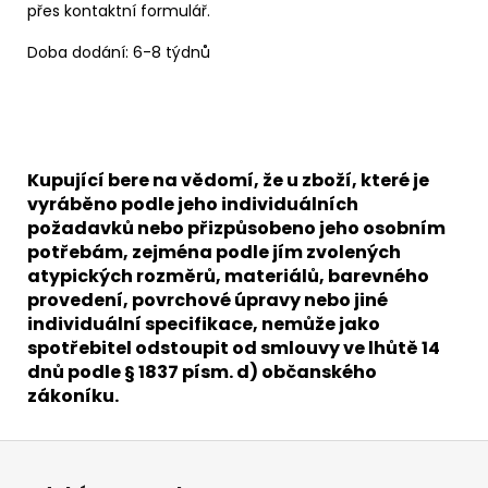
přes kontaktní formulář.
Doba dodání: 6-8 týdnů
Kupující bere na vědomí, že u zboží, které je
vyráběno podle jeho individuálních
požadavků nebo přizpůsobeno jeho osobním
potřebám, zejména podle jím zvolených
atypických rozměrů, materiálů, barevného
provedení, povrchové úpravy nebo jiné
individuální specifikace, nemůže jako
spotřebitel odstoupit od smlouvy ve lhůtě 14
dnů podle § 1837 písm. d) občanského
zákoníku.
Z
á