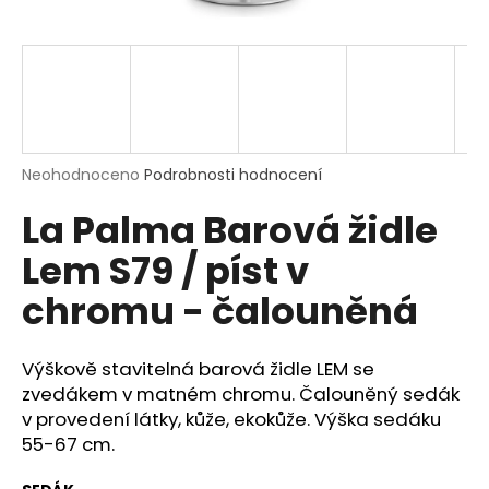
a
j
í
t
?
Průměrné
Neohodnoceno
Podrobnosti hodnocení
hodnocení
La Palma Barová židle
produktu
je
HLEDAT
Lem S79 / píst v
0,0
z
chromu - čalouněná
5
hvězdiček.
D
Výškově stavitelná barová židle LEM se
o
zvedákem v matném chromu. Čalouněný sedák
p
o
v provedení látky, kůže,
ekokůže
.
Výška sedáku
r
55-67 cm
.
u