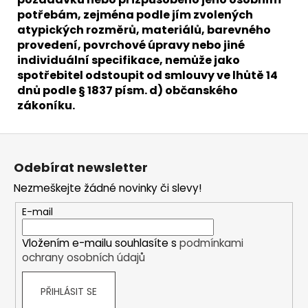
potřebám, zejména podle jím zvolených
atypických rozměrů, materiálů, barevného
provedení, povrchové úpravy nebo jiné
individuální specifikace, nemůže jako
spotřebitel odstoupit od smlouvy ve lhůtě 14
dnů podle § 1837 písm. d) občanského
zákoníku.
Z
á
Odebírat newsletter
p
Nezmeškejte žádné novinky či slevy!
a
t
E-mail
í
Vložením e-mailu souhlasíte s
podmínkami
ochrany osobních údajů
PŘIHLÁSIT SE