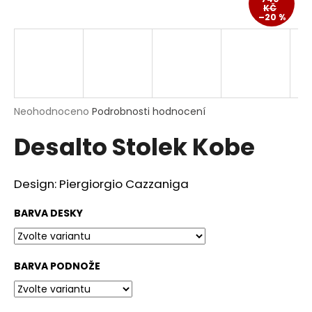
KČ
a
–20 %
j
í
t
?
Průměrné
Neohodnoceno
Podrobnosti hodnocení
hodnocení
Desalto Stolek Kobe
produktu
je
HLEDAT
0,0
z
Design: Piergiorgio Cazzaniga
5
hvězdiček.
BARVA DESKY
D
o
p
o
BARVA PODNOŽE
r
u