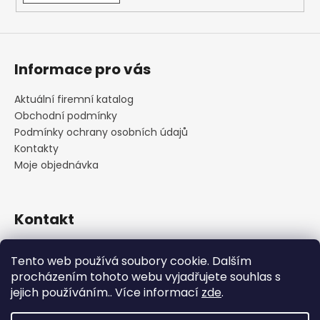
Informace pro vás
Aktuální firemní katalog
Obchodní podmínky
Podmínky ochrany osobních údajů
Kontakty
Moje objednávka
Kontakt
praha
@
cskarlin.cz
Tento web používá soubory cookie. Dalším
+420 222 316 990
procházením tohoto webu vyjadřujete souhlas s
https://www.facebook.com/cskarlin
jejich používáním.. Více informací
zde
.