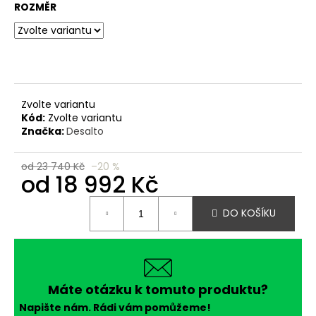
č
ROZMĚR
u
j
e
m
e
Zvolte variantu
Kód:
Zvolte variantu
Značka:
Desalto
od 23 740 Kč
–20 %
od
18 992 Kč
Měrná
DO KOŠÍKU
cena:
Máte otázku k tomuto produktu?
Napište nám. Rádi vám pomůžeme!