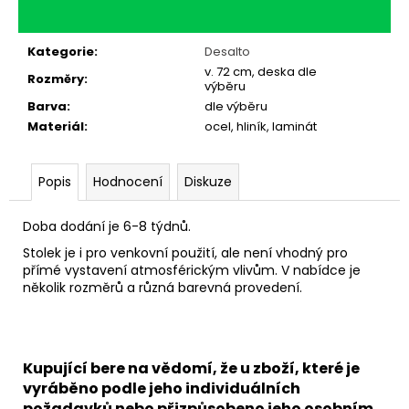
Kategorie
:
Desalto
v. 72 cm, deska dle
Rozměry
:
výběru
Barva
:
dle výběru
Materiál
:
ocel, hliník, laminát
Popis
Hodnocení
Diskuze
Doba dodání je 6-8 týdnů.
Stolek je i pro venkovní použití, ale není vhodný pro
přímé vystavení atmosférickým vlivům. V nabídce je
několik rozměrů a různá barevná provedení.
Kupující bere na vědomí, že u zboží, které je
vyráběno podle jeho individuálních
požadavků nebo přizpůsobeno jeho osobním