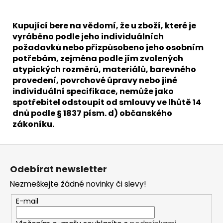
Kupující bere na vědomí, že u zboží, které je
vyráběno podle jeho individuálních
požadavků nebo přizpůsobeno jeho osobním
potřebám, zejména podle jím zvolených
atypických rozměrů, materiálů, barevného
provedení, povrchové úpravy nebo jiné
individuální specifikace, nemůže jako
spotřebitel odstoupit od smlouvy ve lhůtě 14
dnů podle § 1837 písm. d) občanského
zákoníku.
Z
á
Odebírat newsletter
p
Nezmeškejte žádné novinky či slevy!
a
t
E-mail
í