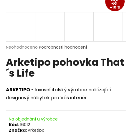
KČ
a
–10 %
j
í
t
?
Průměrné
Neohodnoceno
Podrobnosti hodnocení
hodnocení
Arketipo pohovka That
produktu
je
HLEDAT
´s Life
0,0
z
5
hvězdiček.
ARKETIPO
- luxusní italský výrobce nabízející
D
designový nábytek pro Váš interiér.
o
p
o
r
Na objednání u výrobce
Kód:
16012
u
Značka:
Arketipo