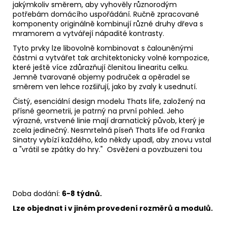
jakýmkoliv směrem, aby vyhověly různorodým
potřebám domácího uspořádání. Ručně zpracované
komponenty originálně kombinují různé druhy dřeva s
mramorem a vytvářejí nápadité kontrasty.
Tyto prvky lze libovolně kombinovat s čalouněnými
částmi a vytvářet tak architektonicky volné kompozice,
které ještě více zdůrazňují členitou linearitu celku.
Jemně tvarované objemy područek a opěradel se
směrem ven lehce rozšiřují, jako by zvaly k usednutí.
Čistý, esenciální design modelu Thats life, založený na
přísné geometrii, je patrný na první pohled. Jeho
výrazné, vrstvené linie mají dramatický půvob, který je
zcela jedinečný. Nesmrtelná píseň Thats life od Franka
Sinatry vybízí každého, kdo někdy upadl, aby znovu vstal
a "vrátil se zpátky do hry." Osvěženi a povzbuzeni tou
Doba dodání:
6-8 týdnů.
Lze objednat i v jiném provedení rozměrů a modulů.