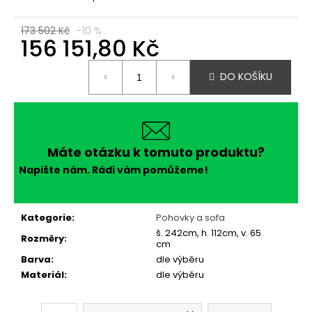
č
u
j
173 502 Kč
–10 %
156 151,80 Kč
e
m
Měrná
e
DO KOŠÍKU
cena:
Máte otázku k tomuto produktu?
Napište nám. Rádi vám pomůžeme!
Kategorie
:
Pohovky a sofa
š. 242cm, h. 112cm, v. 65
Rozměry
:
cm
Barva
:
dle výběru
Materiál
:
dle výběru