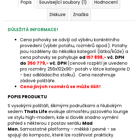
Popis
Související soubory (1)
Hodnocení
Diskuze
Značka
DŮLEŽITÁ INFORMACE!
Cena pohovky se odvíjí od výběru konkrétního
provedení (výběr potahu, rozměrů apod.). Potahy
jsou rozděleny do několika kategorií (látka/kůže) a
cena pohovky se pohybuje
od
157 898,-
vč. DPH
do
350 779,-
vč. DPH
(cenové rozpětí je uvedeno
pro rozměry 256x102x90- potah v látce kategorie D
- bez odkládacího stolku). Cena nezahrnuje
zádové polštáře.
Cena jiných rozměrů se může lišit!
POPIS PRODUKTU
S vysokými polštáři, šikmými područkami a hlubokým
sedem
Thats Life
evokuje atmosféru jazzového lounge
ve stylu high-modern, kde si člověk snadno vymění
pohled s některou z postav seriálu
Mad
Men.
Samostatné platformy - měkké i pevné - se
spojují do kompozic, které lze rozšiřovat prakticky