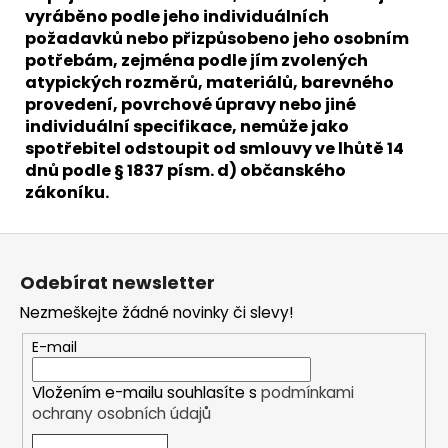
vyráběno podle jeho individuálních
požadavků nebo přizpůsobeno jeho osobním
potřebám, zejména podle jím zvolených
atypických rozměrů, materiálů, barevného
provedení, povrchové úpravy nebo jiné
individuální specifikace, nemůže jako
spotřebitel odstoupit od smlouvy ve lhůtě 14
dnů podle § 1837 písm. d) občanského
zákoníku.
Z
á
Odebírat newsletter
p
Nezmeškejte žádné novinky či slevy!
a
t
E-mail
í
Vložením e-mailu souhlasíte s
podmínkami
ochrany osobních údajů