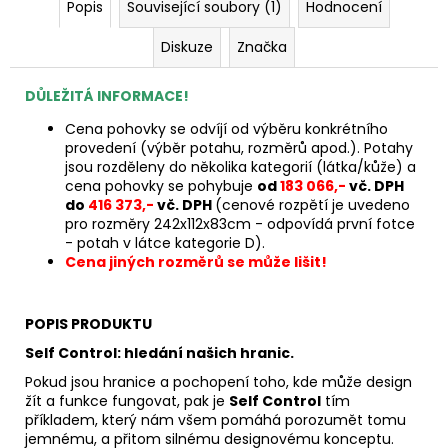
Popis
Související soubory (1)
Hodnocení
Diskuze
Značka
DŮLEŽITÁ INFORMACE!
Cena pohovky se odvíjí od výběru konkrétního
provedení (výběr potahu, rozměrů apod.). Potahy
jsou rozděleny do několika kategorií (látka/kůže) a
cena pohovky se pohybuje
od
183 066,-
vč. DPH
do
416 373,-
vč. DPH
(cenové rozpětí je uvedeno
pro rozměry 242x112x83cm - odpovídá první fotce
- potah v látce kategorie D).
Cena jiných rozměrů se může lišit!
POPIS PRODUKTU
Self Control: hledání našich hranic.
Pokud jsou hranice a pochopení toho, kde může design
žít a funkce fungovat, pak je
Self Control
tím
příkladem, který nám všem pomáhá porozumět tomu
jemnému, a přitom silnému designovému konceptu.