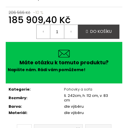
č
u
j
206 566 Kč
–10 %
185 909,40 Kč
e
m
Měrná
e
DO KOŠÍKU
cena:
Máte otázku k tomuto produktu?
Napište nám. Rádi vám pomůžeme!
Kategorie
:
Pohovky a sofa
š. 242cm, h. 112 cm, v. 83
Rozměry
:
cm
Barva
:
dle výběru
Materiál
:
dle výběru