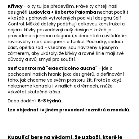
Křivky
- o ty tu jde především. Právě ty chtějí naši
designéři
Ludovica + Roberto Palomba
nechat pocítit
v každé z pohovek vytvořených pod vizí designu Self
Control. Měkké doteky podtrhují celkovou konstrukci a
dojem, křivky pozvedávají celý design - každá je
provedena s jemnou elegancí, s decentním ovládáním
rovnováhy mezi designem a funkcí. Područky, sedací
část, opěrka zad - všechny jsou navrženy s jasným
záměrem, aby ukázaly, že křivky a rovné linie mají své
důvody a svůj smysl pro soužití.
Self Control má "eklektického ducha"
- jde o
pochopení našich hranic jako designérů, o definování
toho, jak chceme ve svém prostoru žít. Protože když
nalezneme kontrolu i v našich extrémech, může
vzkvétat skutečná krása.
Doba dodání:
6-8 týdnů.
Lze objednat i v jiném provedení rozměrů a modulů.
Kupující bere na vědomí, že u zboží, které je