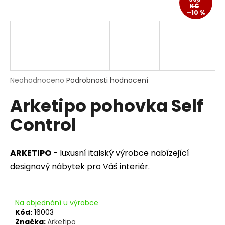
KČ
a
–10 %
j
í
t
?
Průměrné
Neohodnoceno
Podrobnosti hodnocení
hodnocení
Arketipo pohovka Self
produktu
je
HLEDAT
Control
0,0
z
5
hvězdiček.
ARKETIPO
- luxusní italský výrobce nabízející
D
designový nábytek pro Váš interiér.
o
p
o
r
Na objednání u výrobce
Kód:
16003
u
Značka:
Arketipo