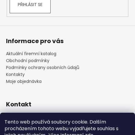
PŘIHLÁSIT SE
Informace pro vás
Aktuální firemní katalog
Obchodní podmínky
Podmínky ochrany osobních údajů
Kontakty
Moje objednávka
Kontakt
praha
@
cskarlin.cz
Tento web používá soubory cookie. Dalším
+420 222 316 990
procházením tohoto webu vyjadřujete souhlas s
https://www.facebook.com/cskarlin