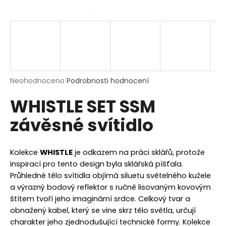
a
j
í
t
?
Průměrné
Neohodnoceno
Podrobnosti hodnocení
hodnocení
WHISTLE SET SSM
produktu
je
HLEDAT
závěsné svítidlo
0,0
z
5
hvězdiček.
Kolekce
WHISTLE
je odkazem na práci sklářů, protože
D
inspirací pro tento design byla sklářská píšťala.
o
Průhledné tělo svítidla objímá siluetu světelného kužele
p
a výrazný bodový reflektor s ručně lisovaným kovovým
o
štítem tvoří jeho imaginární srdce. Celkový tvar a
r
obnažený kabel, který se vine skrz tělo světla, určují
u
charakter jeho zjednodušující technické formy. Kolekce