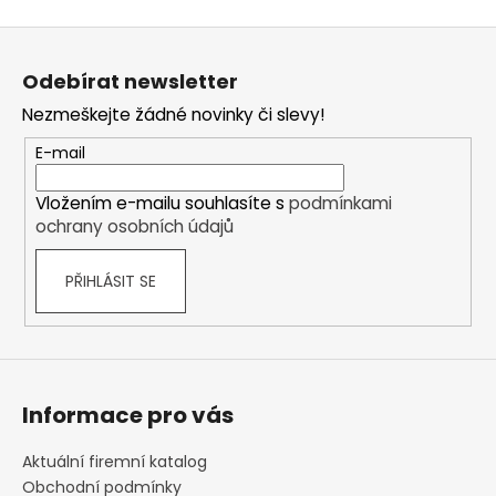
Z
á
Odebírat newsletter
p
Nezmeškejte žádné novinky či slevy!
a
t
E-mail
í
Vložením e-mailu souhlasíte s
podmínkami
ochrany osobních údajů
PŘIHLÁSIT SE
Informace pro vás
Aktuální firemní katalog
Obchodní podmínky