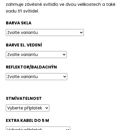
č
zahrnuje závěsné svítidlo ve dvou velikostech a také
u
sadu tří svítidel.
j
e
BARVA SKLA
m
e
BARVE EL. VEDENÍ
REFLEKTOR/BALDACHÝN
STMÍVATELNOST
EXTRA KABEL DO 5 M