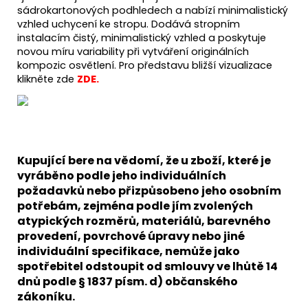
sádrokartonových podhledech a nabízí minimalistický
vzhled uchycení ke stropu. Dodává stropním
instalacím čistý, minimalistický vzhled a poskytuje
novou míru variability při vytváření originálních
kompozic osvětlení. Pro představu bližší vizualizace
klikněte zde
ZDE
.
Kupující bere na vědomí, že u zboží, které je
vyráběno podle jeho individuálních
požadavků nebo přizpůsobeno jeho osobním
potřebám, zejména podle jím zvolených
atypických rozměrů, materiálů, barevného
provedení, povrchové úpravy nebo jiné
individuální specifikace, nemůže jako
spotřebitel odstoupit od smlouvy ve lhůtě 14
dnů podle § 1837 písm. d) občanského
zákoníku.