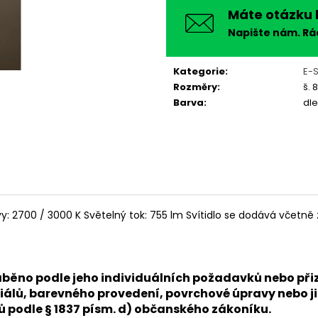
Máte otázku 
Napište nám. R
Kategorie
:
E-
Rozměry
:
š. 
Barva
:
dle
: 2700 / 3000 K Světelný tok: 755 lm Svítidlo se dodává včetně 
 vyráběno podle jeho individuálních požadavků nebo 
álů, barevného provedení, povrchové úpravy nebo ji
nů podle § 1837 písm. d) občanského zákoníku.