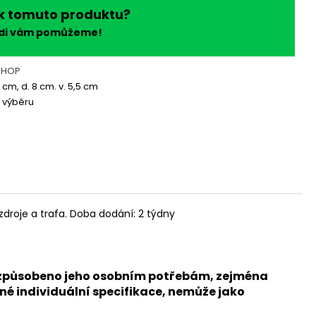
k tomuto produktu?
ádi vám pomůžeme!
SHOP
8 cm, d. 8 cm. v. 5,5 cm
 výběru
zdroje a trafa. Doba dodání: 2 týdny
přizpůsobeno jeho osobním potřebám, zejména
né individuální specifikace, nemůže jako