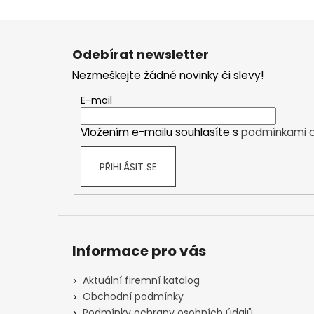
Z
á
Odebírat newsletter
p
Nezmeškejte žádné novinky či slevy!
a
t
E-mail
í
Vložením e-mailu souhlasíte s
podmínkami o
PŘIHLÁSIT SE
Informace pro vás
Aktuální firemní katalog
Obchodní podmínky
Podmínky ochrany osobních údajů