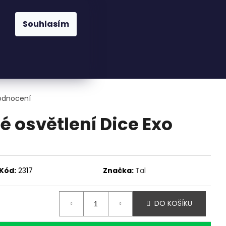
praha@cskarlin.cz
Souhlasím
Hledat
Přihlášení
Nákupní
Osvětlení
Zahrada
Kuchyně
Pra
košík
odnocení
é osvětlení Dice Exo
Kód:
2317
Značka:
Tal
DO KOŠÍKU