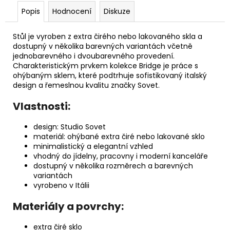
Popis
Hodnocení
Diskuze
Stůl je vyroben z extra čirého nebo lakovaného skla a
dostupný v několika barevných variantách včetně
jednobarevného i dvoubarevného provedení.
Charakteristickým prvkem kolekce Bridge je práce s
ohýbaným sklem, které podtrhuje sofistikovaný italský
design a řemeslnou kvalitu značky Sovet.
Vlastnosti:
design: Studio Sovet
materiál: ohýbané extra čiré nebo lakované sklo
minimalistický a elegantní vzhled
vhodný do jídelny, pracovny i moderní kanceláře
dostupný v několika rozměrech a barevných
variantách
vyrobeno v Itálii
Materiály a povrchy:
extra čiré sklo