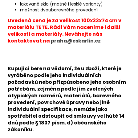
lakované sklo (matné i lesklé varianty)
možnost dvoubarevného provedení
Uvedená cena je za velikost 100x33x74 cm v
materiálu TETE. Rádi Vám naceníme i další
velikosti a materiály. Neváhejte nás
kontaktovat na
praha@cskarlin.cz
Kupující bere na vědomí, že u zboží, které je
vyráběno podle jeho individuálních
požadavků nebo přizpůsobeno jeho osobním
potřebám, zejména podle jím zvolených
atypických rozměrů, materiálů, barevného
provedení, povrchové úpravy nebo jiné
individuální specifikace, nemůže jako
spotřebitel odstoupit od smlouvy ve lhůtě 14
dnů podle § 1837 písm. d) občanského
zákoníku.