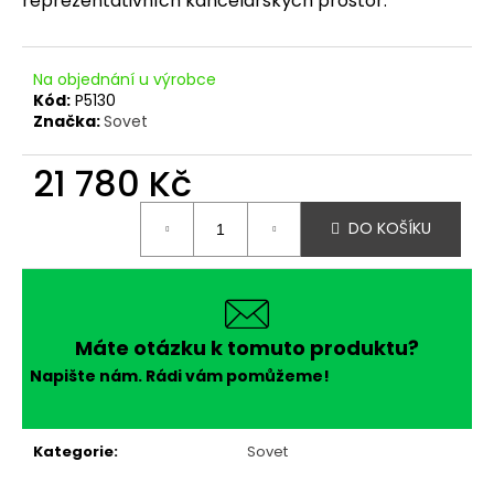
reprezentativních kancelářských prostor.
č
u
j
e
Na objednání u výrobce
m
Kód:
P5130
e
Značka:
Sovet
21 780 Kč
Měrná
DO KOŠÍKU
cena:
Máte otázku k tomuto produktu?
Napište nám. Rádi vám pomůžeme!
Kategorie
:
Sovet