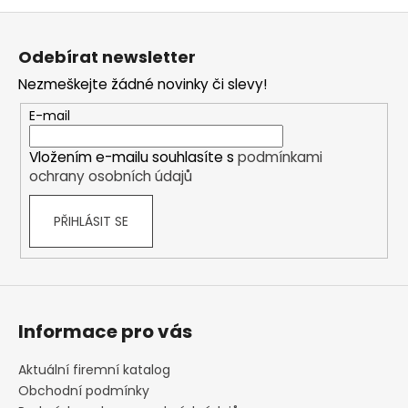
Z
á
Odebírat newsletter
p
Nezmeškejte žádné novinky či slevy!
a
t
E-mail
í
Vložením e-mailu souhlasíte s
podmínkami
ochrany osobních údajů
PŘIHLÁSIT SE
Informace pro vás
Aktuální firemní katalog
Obchodní podmínky