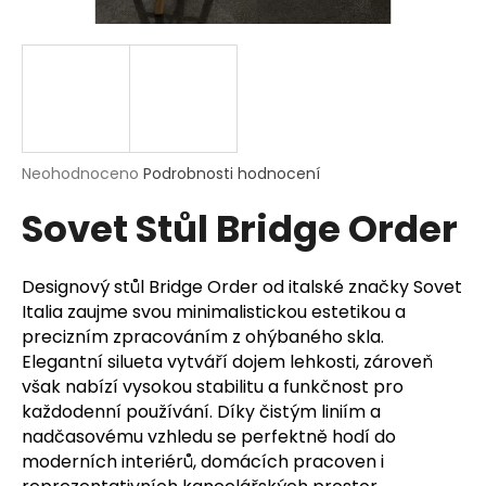
a
j
í
t
?
Průměrné
Neohodnoceno
Podrobnosti hodnocení
hodnocení
Sovet Stůl Bridge Order
produktu
je
HLEDAT
0,0
z
Designový stůl Bridge Order od italské značky Sovet
5
Italia zaujme svou minimalistickou estetikou a
hvězdiček.
precizním zpracováním z ohýbaného skla.
D
Elegantní silueta vytváří dojem lehkosti, zároveň
o
však nabízí vysokou stabilitu a funkčnost pro
p
každodenní používání. Díky čistým liniím a
o
nadčasovému vzhledu se perfektně hodí do
r
moderních interiérů, domácích pracoven i
u