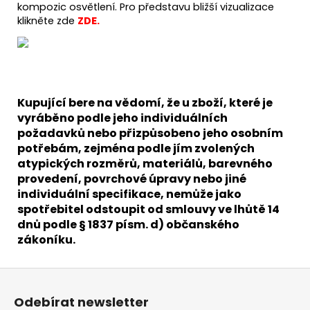
kompozic osvětlení. Pro představu bližší vizualizace
klikněte zde
ZDE
.
Kupující bere na vědomí, že u zboží, které je
vyráběno podle jeho individuálních
požadavků nebo přizpůsobeno jeho osobním
potřebám, zejména podle jím zvolených
atypických rozměrů, materiálů, barevného
provedení, povrchové úpravy nebo jiné
individuální specifikace, nemůže jako
spotřebitel odstoupit od smlouvy ve lhůtě 14
dnů podle § 1837 písm. d) občanského
zákoníku.
Z
á
Odebírat newsletter