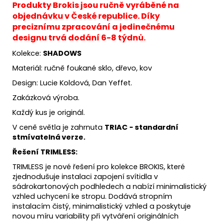
Produkty Brokis jsou ručně vyráběné na
objednávku v České republice. Díky
preciznímu zpracování a jedinečnému
designu trvá dodání 6-8 týdnů.
Kolekce:
SHADOWS
Materiál: ručně foukané sklo, dřevo, kov
Design: Lucie Koldová, Dan Yeffet.
Zakázková výroba.
Každý kus je originál.
V ceně světla je zahrnuta
TRIAC - standardní
stmívatelná verze.
Řešení TRIMLESS:
TRIMLESS je nové řešení pro kolekce BROKIS, které
zjednodušuje instalaci zapojení svítidla v
sádrokartonových podhledech a nabízí minimalistický
vzhled uchycení ke stropu. Dodává stropním
instalacím čistý, minimalistický vzhled a poskytuje
novou míru variability při vytváření originálních