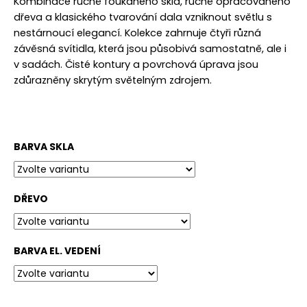
č
Kombinace ručně foukaného skla, ručně opracovaného
u
dřeva a klasického tvarování dala vzniknout světlu s
j
nestárnoucí elegancí. Kolekce zahrnuje čtyři různá
e
závěsná svítidla, která jsou působivá samostatně, ale i
m
v sadách. Čisté kontury a povrchová úprava jsou
e
zdůrazněny skrytým světelným zdrojem.
BARVA SKLA
DŘEVO
BARVA EL. VEDENÍ