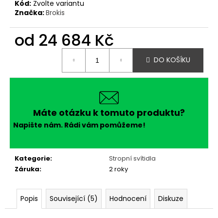
Kód:
Zvolte variantu
Značka:
Brokis
od
24 684 Kč
Měrná
DO KOŠÍKU
cena:
Máte otázku k tomuto produktu?
Napište nám. Rádi vám pomůžeme!
Kategorie
:
Stropní svítidla
Záruka
:
2 roky
Popis
Související (5)
Hodnocení
Diskuze