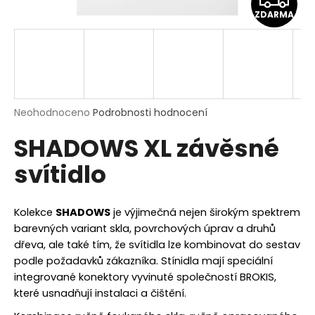
a
ZDARMA
D
j
í
A
t
R
?
M
Průměrné
Neohodnoceno
Podrobnosti hodnocení
hodnocení
SHADOWS XL závěsné
produktu
A
je
HLEDAT
svítidlo
0,0
z
5
hvězdiček.
Kolekce
SHADOWS
je výjimečná nejen širokým spektrem
D
barevných variant skla, povrchových úprav a druhů
o
dřeva, ale také tím, že svítidla lze kombinovat do sestav
p
podle požadavků zákazníka. Stínidla mají speciální
o
integrované konektory vyvinuté společností BROKIS,
r
které usnadňují instalaci a čištění.
u