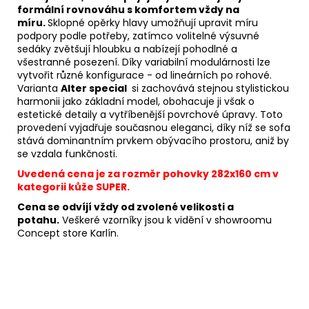
formální rovnováhu s komfortem vždy na
míru.
Sklopné opěrky hlavy umožňují upravit míru
podpory podle potřeby, zatímco volitelné výsuvné
sedáky zvětšují hloubku a nabízejí pohodlné a
všestranné posezení. Díky variabilní modulárnosti lze
vytvořit různé konfigurace - od lineárních po rohové.
Varianta
Alter special
si zachovává stejnou stylistickou
harmonii jako základní model, obohacuje ji však o
estetické detaily a vytříbenější povrchové úpravy. Toto
provedení vyjadřuje současnou eleganci, díky níž se sofa
stává dominantním prvkem obývacího prostoru, aniž by
se vzdala funkčnosti.
Uvedená cena je za rozměr pohovky 282x160 cm v
kategorii kůže SUPER.
Cena se odvíjí vždy od zvolené velikosti a
potahu.
Veškeré vzorníky jsou k vidění v showroomu
Concept store Karlín.