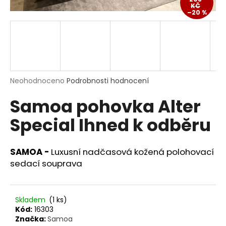
KČ
a
–20 %
j
í
t
?
Průměrné
Neohodnoceno
Podrobnosti hodnocení
hodnocení
Samoa pohovka Alter
produktu
je
HLEDAT
Special Ihned k odběru
0,0
z
5
hvězdiček.
SAMOA -
Luxusní nadčasová kožená polohovací
D
sedací souprava
o
p
o
Skladem
(1 ks)
r
Kód:
16303
u
Značka:
Samoa