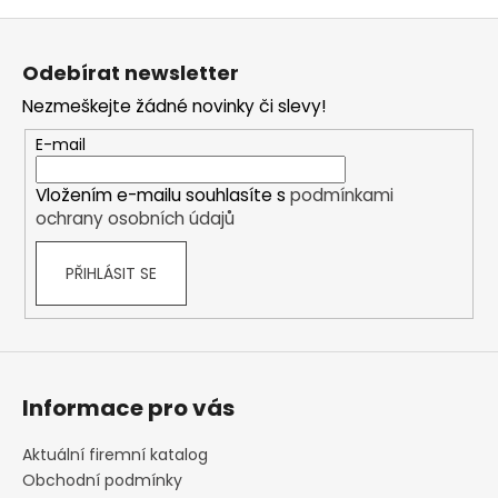
Z
á
Odebírat newsletter
p
Nezmeškejte žádné novinky či slevy!
a
t
E-mail
í
Vložením e-mailu souhlasíte s
podmínkami
ochrany osobních údajů
PŘIHLÁSIT SE
Informace pro vás
Aktuální firemní katalog
Obchodní podmínky