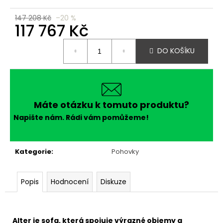
č
u
147 208 Kč
–20 %
j
117 767 Kč
e
Měrná
m
DO KOŠÍKU
cena:
e
Máte otázku k tomuto produktu?
Napište nám. Rádi vám pomůžeme!
Kategorie
:
Pohovky
Popis
Hodnocení
Diskuze
Alter je sofa, která spojuje výrazné objemy a