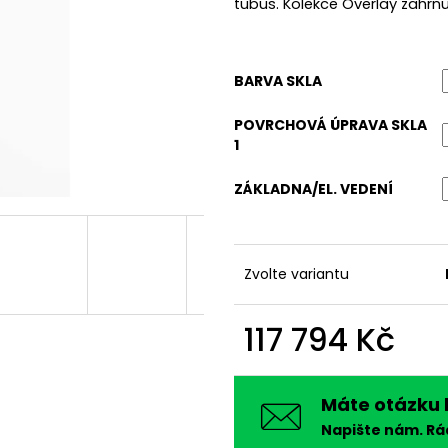
tubus. Kolekce Overlay zahrnu
BARVA SKLA
POVRCHOVÁ ÚPRAVA SKLA
1
ZÁKLADNA/EL. VEDENÍ
Zvolte variantu
117 794 Kč
Měrná
cena:
Máte otázku 
Napište nám. R