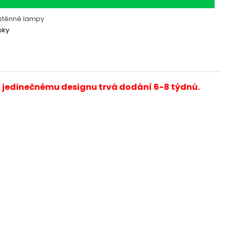
stěnné lampy
oky
a jedinečnému designu trvá dodání 6-8 týdnů.