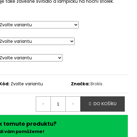
je také závěsné svítidlo a lampičku na noční stolek.
Kód:
Zvolte variantu
Značka:
Brokis
DO KOŠÍKU
k tomuto produktu?
ádi vám pomůžeme!