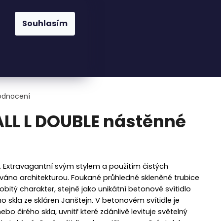
praha@cskarlin.cz
Souhlasím
Hledat
Přihlášení
Nákupní
Osvětlení
Zahrada
Kuchyně
Pra
košík
odnocení
LL L DOUBLE nástěnné
 Extravagantní svým stylem a použitím čistých
váno architekturou. Foukané průhledné skleněné trubice
bitý charakter, stejně jako unikátní betonové svítidlo
 skla ze skláren Janštejn. V betonovém svítidle je
o čirého skla, uvnitř které zdánlivě levituje světelný