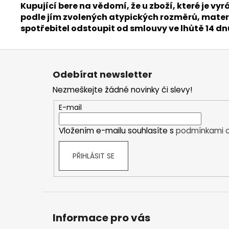
Kupující bere na vědomí, že u zboží, které je
podle jím zvolených atypických rozměrů, materi
spotřebitel odstoupit od smlouvy ve lhůtě 14 d
Z
á
Odebírat newsletter
p
Nezmeškejte žádné novinky či slevy!
a
t
E-mail
í
Vložením e-mailu souhlasíte s
podmínkami o
PŘIHLÁSIT SE
Informace pro vás