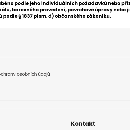
 vyráběno podle jeho individuálních požadavků nebo 
álů, barevného provedení, povrchové úpravy nebo ji
nů podle § 1837 písm. d) občanského zákoníku.
chrany osobních údajů
Kontakt