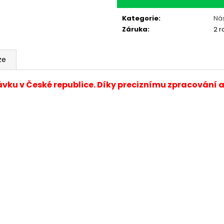
Kategorie
:
Ná
Záruka
:
2 r
ze
ávku v České republice. Díky preciznímu zpracování 