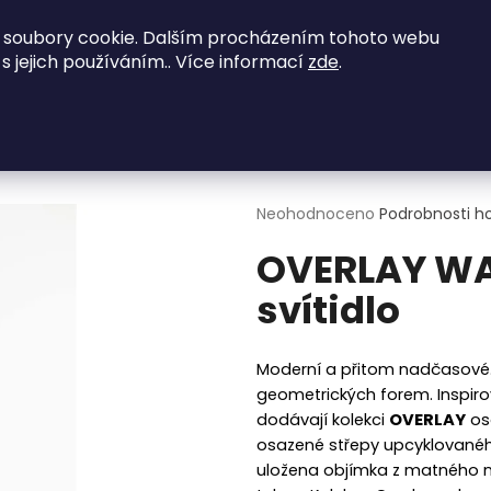
vené zajímavé nabídky - kontaktujte nás na
 soubory cookie. Dalším procházením tohoto webu
 s jejich používáním.. Více informací
zde
.
NED K ODBĚRU
Obývací pokoje
Ložnice
Co potřebujete najít?
OVERLAY WALL L DOUBLE nástěnné svítidlo
HLEDAT
Průměrné
Neohodnoceno
Podrobnosti h
hodnocení
OVERLAY WA
produktu
je
svítidlo
0,0
Doporučujeme
z
5
hvězdiček.
Moderní a přitom nadčasové.
geometrických forem. Inspiro
dodávají kolekci
OVERLAY
oso
osazené střepy upcyklovaného
uložena objímka z matného neb