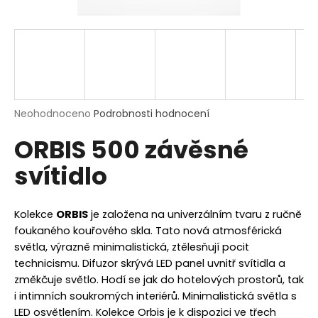
a
j
í
t
?
Průměrné
Neohodnoceno
Podrobnosti hodnocení
hodnocení
ORBIS 500 závěsné
produktu
je
HLEDAT
svítidlo
0,0
z
5
hvězdiček.
Kolekce
ORBIS
je založena na univerzálním tvaru z ručně
D
foukaného kouřového skla. Tato nová atmosférická
o
světla, výrazně minimalistická, ztělesňují pocit
p
technicismu. Difuzor skrývá LED panel uvnitř svítidla a
o
změkčuje světlo. Hodí se jak do hotelových prostorů, tak
r
i intimních soukromých interiérů. Minimalistická světla s
u
LED osvětlením. Kolekce Orbis je k dispozici ve třech