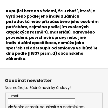
Kupující bere na vědomí, že u zboží, které je
vyráběno podle jeho individuálních
požadavků nebo přizpůsobeno jeho osobním
potřebám, zejména podle jím zvolených
atypických rozměrů, materiálů, barevného
provedení, povrchové úpravy nebo jiné
individuální specifikace, nemůže jako
spotřebitel odstoupit od smlouvy ve lhůtě 14
dnů podle § 1837 písm. d) občanského
zákoníku.
Z
á
Odebírat newsletter
p
Nezmeškejte žádné novinky či slevy!
a
t
E-mail
í
Vložením e-mailu souhlasíte s
podmínkami