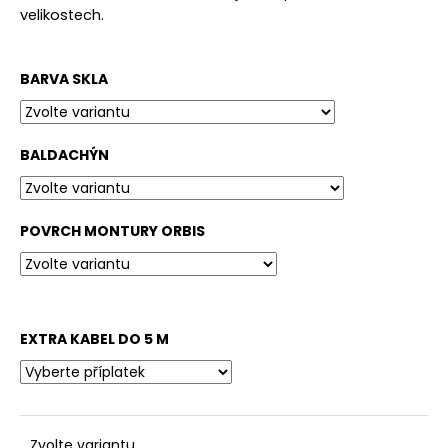
č
velikostech.
u
j
e
BARVA SKLA
m
e
BALDACHÝN
POVRCH MONTURY ORBIS
EXTRA KABEL DO 5 M
Zvolte variantu