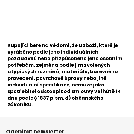
Kupující bere na vědomí, že u zboží, které je
vyráběno podle jeho individuálních
požadavků nebo přizpůsobeno jeho osobním
potřebám, zejména podle jím zvolených
atypických rozměrů, materiálů, barevného
provedení, povrchové úpravy nebo jiné
individuální specifikace, nemůže jako
spotřebitel odstoupit od smlouvy ve lhůtě 14
dnů podle § 1837 písm. d) občanského
zákoníku.
Z
á
Odebírat newsletter