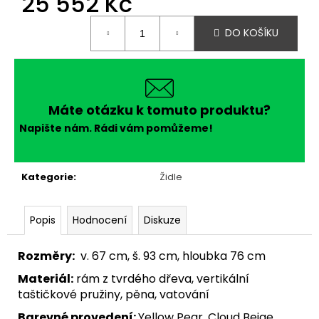
25 552 Kč
č
u
Měrná
j
DO KOŠÍKU
cena:
e
m
e
Máte otázku k tomuto produktu?
Napište nám. Rádi vám pomůžeme!
Kategorie
:
Židle
Popis
Hodnocení
Diskuze
Rozměry:
v. 67 cm, š. 93 cm, hloubka 76 cm
Materiál:
rám z tvrdého dřeva, vertikální
taštičkové pružiny, pěna, vatování
Barevné provedení:
Yellow Pear, Cloud Beige