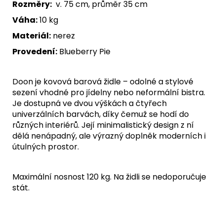
Rozměry:
v. 75 cm, průměr 35 cm
Váha:
10 kg
Materiál:
nerez
Provedení:
Blueberry Pie
Doon je kovová barová židle – odolné a stylové
sezení vhodné pro jídelny nebo neformální bistra.
Je dostupná ve
dvou výškách a čtyřech
univerzálních barvách, díky čemuž se hodí do
různých interiérů. Její minimalistický design z ní
dělá nenápadný, ale výrazný doplněk moderních i
útulných prostor.
Maximální nosnost 120 kg. Na židli se nedoporučuje
stát.