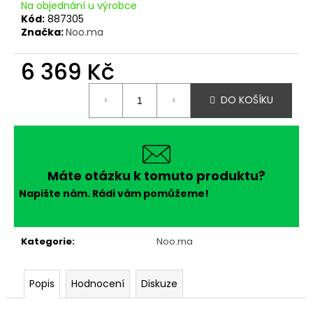
č
Na objednání u výrobce
u
Kód:
887305
j
Značka:
Noo.ma
e
m
6 369 Kč
e
Měrná
DO KOŠÍKU
cena:
Máte otázku k tomuto produktu?
Napište nám. Rádi vám pomůžeme!
Kategorie
:
Noo.ma
Popis
Hodnocení
Diskuze