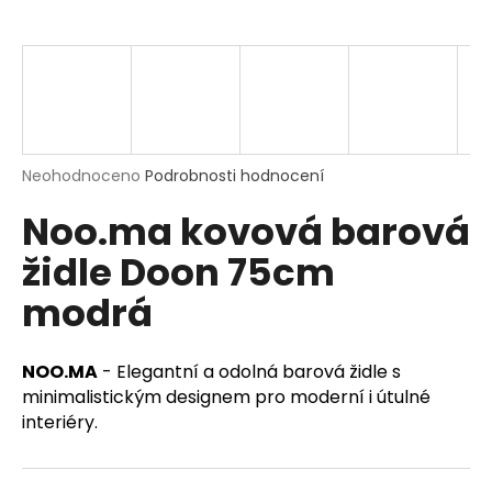
a
j
í
t
?
Průměrné
Neohodnoceno
Podrobnosti hodnocení
hodnocení
Noo.ma kovová barová
produktu
je
HLEDAT
židle Doon 75cm
0,0
z
modrá
5
hvězdiček.
D
NOO.MA
- Elegantní a odolná barová židle s
o
p
minimalistickým designem pro moderní i útulné
o
interiéry.
r
u