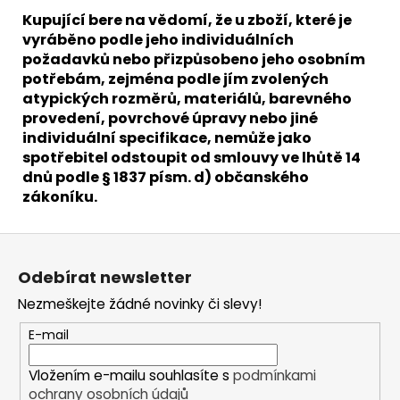
Kupující bere na vědomí, že u zboží, které je
vyráběno podle jeho individuálních
požadavků nebo přizpůsobeno jeho osobním
potřebám, zejména podle jím zvolených
atypických rozměrů, materiálů, barevného
provedení, povrchové úpravy nebo jiné
individuální specifikace, nemůže jako
spotřebitel odstoupit od smlouvy ve lhůtě 14
dnů podle § 1837 písm. d) občanského
zákoníku.
Z
á
Odebírat newsletter
p
Nezmeškejte žádné novinky či slevy!
a
t
E-mail
í
Vložením e-mailu souhlasíte s
podmínkami
ochrany osobních údajů