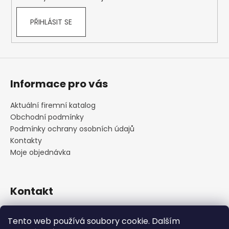
PŘIHLÁSIT SE
Informace pro vás
Aktuální firemní katalog
Obchodní podmínky
Podmínky ochrany osobních údajů
Kontakty
Moje objednávka
Kontakt
praha
@
cskarlin.cz
Tento web používá soubory cookie. Dalším
+420 222 316 990