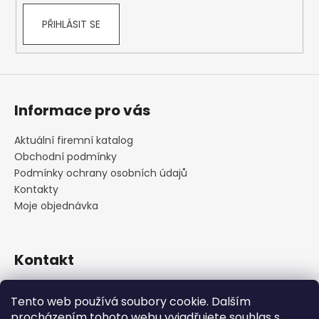
PŘIHLÁSIT SE
Informace pro vás
Aktuální firemní katalog
Obchodní podmínky
Podmínky ochrany osobních údajů
Kontakty
Moje objednávka
Kontakt
praha
@
cskarlin.cz
Tento web používá soubory cookie. Dalším
+420 222 316 990
procházením tohoto webu vyjadřujete souhlas s