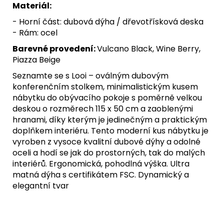
Materiál:
- Horní část: dubová dýha / dřevotřísková deska
- Rám: ocel
Barevné provedení:
Vulcano Black, Wine Berry,
Piazza Beige
Seznamte se s Looi – oválným dubovým
konferenčním stolkem, minimalistickým kusem
nábytku do obývacího pokoje s poměrně velkou
deskou o rozměrech 115 x 50 cm a zaoblenými
hranami, díky kterým je jedinečným a praktickým
doplňkem interiéru. Tento moderní kus nábytku je
vyroben z vysoce kvalitní dubové dýhy a odolné
oceli a hodí se jak do prostorných, tak do malých
interiérů. Ergonomická, pohodlná výška. Ultra
matná dýha s certifikátem FSC. Dynamický a
elegantní tvar