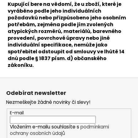
Kupující bere na vědomí, že u zboží, které je
vyráběno podle jeho individuálních
požadavků nebo přizpůsobeno jeho osobním
potřebám, zejména podle jím zvolených
atypických rozměrů, materiálů, barevného
provedení, povrchové úpravy nebo jiné
individuální specifikace, nemůže jako
spotřebitel odstoupit od smlouvy ve lhůtě 14
dnů podle § 1837 písm. d) občanského
zákoníku.
Z
á
Odebírat newsletter
p
Nezmeškejte žádné novinky či slevy!
a
t
E-mail
í
Vložením e-mailu souhlasíte s
podmínkami
ochrany osobních údajů