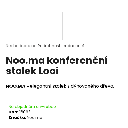
a
j
í
t
?
Průměrné
Neohodnoceno
Podrobnosti hodnocení
hodnocení
Noo.ma konferenční
produktu
je
HLEDAT
stolek Looi
0,0
z
5
hvězdiček.
NOO.MA -
elegantní stolek z dýhovaného dřeva.
D
o
p
Na objednání u výrobce
o
Kód:
16063
r
Značka:
Noo.ma
u