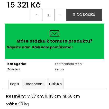
č
15 321 Kč
u
j
Měrná
DO KOŠÍKU
cena:
e
m
e
Máte otázku k tomuto produktu?
Napište nám. Rádi vám pomůžeme!
Kategorie
:
Konferenční stoly
Záruka
:
2 roky
Popis
Hodnocení
Diskuze
Rozměry:
v. 37 cm, š. 115 cm, hl. 50 cm
Váha:
10 kg