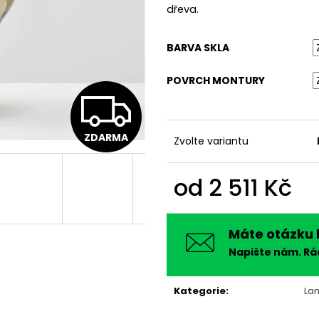
dřeva.
BARVA SKLA
POVRCH MONTURY
Z
ZDARMA
Zvolte variantu
D
od
2 511 Kč
A
Měrná
cena:
Máte otázku 
R
Napište nám. R
Kategorie
:
La
M