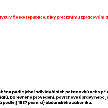
A
ávku v České republice. Díky preciznímu zpracování 
 vyráběno podle jeho individuálních požadavků nebo 
álů, barevného provedení, povrchové úpravy nebo ji
nů podle § 1837 písm. d) občanského zákoníku.