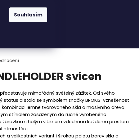
praha@cskarlin.cz
Souhlasím
Hledat
Přihlášení
Nákupní
Osvětlení
Zahrada
Kuchyně
Pra
košík
odnocení
NDLEHOLDER svícen
představuje mimořádný světelný zážitek. Od svého
cký status a stala se symbolem značky BROKIS. Vznešenost
é kombinaci jemně tvarovaného skla a masivního dřeva.
něným stínidlem zasazeným do ručně vyrobeného
s žárovkou s holým vláknem vdechnou každému prostoru
ní atmosféru.
ch a velikostních variant i širokou paletu barev skla a