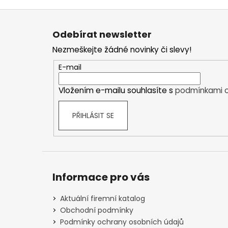
Z
á
Odebírat newsletter
p
Nezmeškejte žádné novinky či slevy!
a
t
E-mail
í
Vložením e-mailu souhlasíte s
podmínkami o
PŘIHLÁSIT SE
Informace pro vás
Aktuální firemní katalog
Obchodní podmínky
Podmínky ochrany osobních údajů