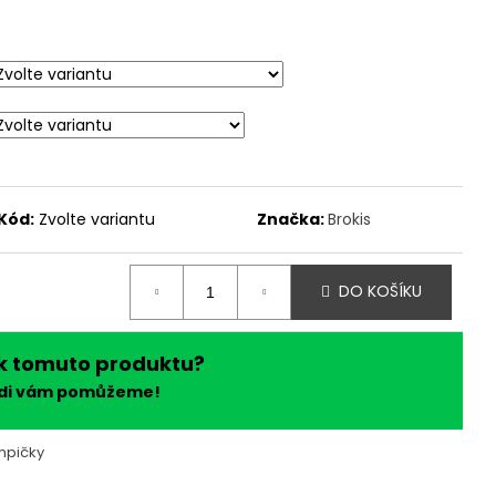
Kód:
Zvolte variantu
Značka:
Brokis
DO KOŠÍKU
k tomuto produktu?
ádi vám pomůžeme!
mpičky