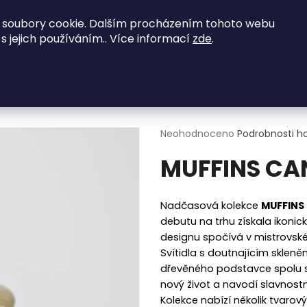
vené zajímavé nabídky - kontaktujte nás na
 soubory cookie. Dalším procházením tohoto webu
 s jejich používáním.. Více informací
zde
.
NED K ODBĚRU
Obývací pokoje
Ložnice
Co potřebujete najít?
S CANDLEHOLDER svícen
HLEDAT
Průměrné
Neohodnoceno
Podrobnosti h
hodnocení
MUFFINS CA
produktu
je
0,0
Doporučujeme
z
Nadčasová kolekce
MUFFINS
5
debutu na trhu získala ikoni
hvězdiček.
designu spočívá v mistrovsk
Svítidla s doutnajícím skle
dřevěného podstavce spolu 
nový život a navodí slavnost
Kolekce nabízí několik tvarový