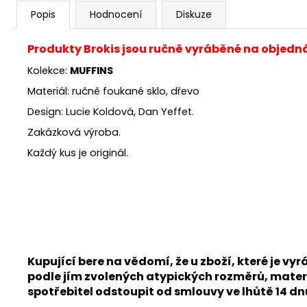
Popis
Hodnocení
Diskuze
Produkty Brokis jsou ručně vyráběné na objedn
Kolekce:
MUFFINS
Materiál: ručně foukané sklo, dřevo
Design: Lucie Koldová, Dan Yeffet.
Zakázková výroba.
Každý kus je originál.
Kupující bere na vědomí, že u zboží, které je
podle jím zvolených atypických rozměrů, materi
spotřebitel odstoupit od smlouvy ve lhůtě 14 d