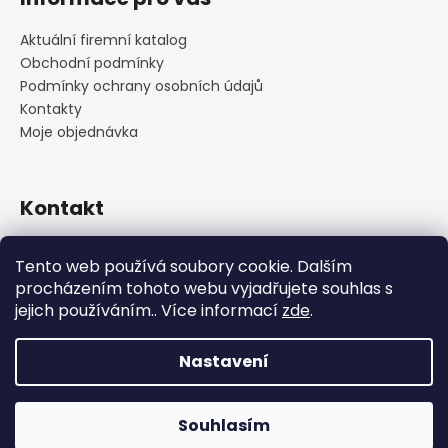
Aktuální firemní katalog
Obchodní podmínky
Podmínky ochrany osobních údajů
Kontakty
Moje objednávka
Kontakt
praha
@
cskarlin.cz
Tento web používá soubory cookie. Dalším
+420 222 316 990
procházením tohoto webu vyjadřujete souhlas s
https://www.facebook.com/cskarlin
jejich používáním.. Více informací
zde
.
Nastavení
Vytvořil Shoptet
Copyright 2026
Concept Store Karlín
. Všechna práva
Souhlasím
vyhrazena.
Upravit nastavení cookies