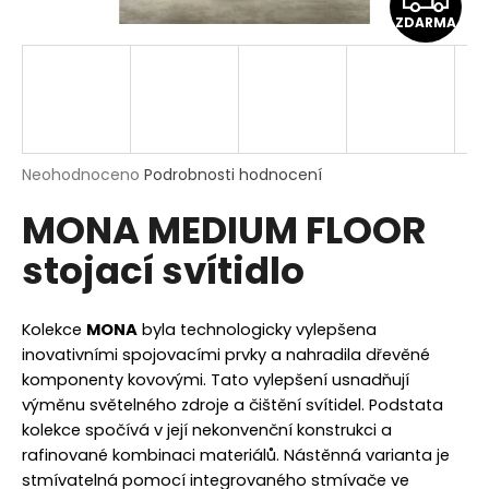
a
ZDARMA
D
j
í
A
t
R
?
M
Průměrné
Neohodnoceno
Podrobnosti hodnocení
hodnocení
MONA MEDIUM FLOOR
produktu
A
je
HLEDAT
stojací svítidlo
0,0
z
5
hvězdiček.
Kolekce
MONA
byla technologicky vylepšena
D
inovativními spojovacími prvky a nahradila dřevěné
o
komponenty kovovými. Tato vylepšení usnadňují
p
výměnu světelného zdroje a čištění svítidel. Podstata
o
kolekce spočívá v její nekonvenční konstrukci a
r
rafinované kombinaci materiálů. Nástěnná varianta je
u
stmívatelná pomocí integrovaného stmívače ve