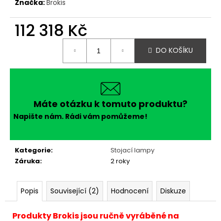
Značka:
Brokis
112 318 Kč
Měrná
DO KOŠÍKU
cena:
Máte otázku k tomuto produktu?
Napište nám. Rádi vám pomůžeme!
Kategorie
:
Stojací lampy
Záruka
:
2 roky
Popis
Související (2)
Hodnocení
Diskuze
Produkty Brokis jsou ručně vyráběné na