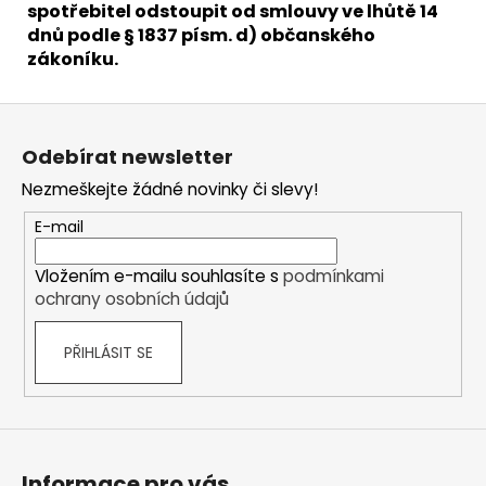
spotřebitel odstoupit od smlouvy ve lhůtě 14
dnů podle § 1837 písm. d) občanského
zákoníku.
Z
á
Odebírat newsletter
p
Nezmeškejte žádné novinky či slevy!
a
t
E-mail
í
Vložením e-mailu souhlasíte s
podmínkami
ochrany osobních údajů
PŘIHLÁSIT SE
Informace pro vás