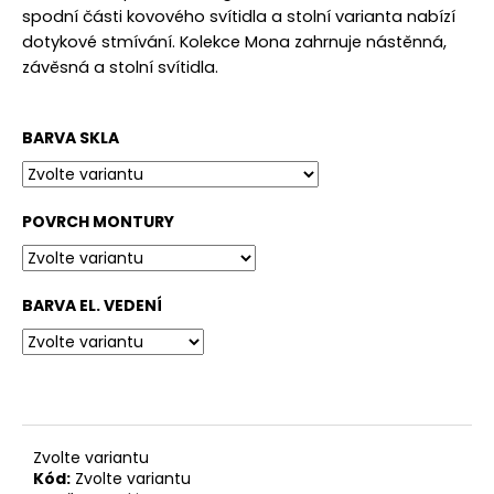
č
spodní části kovového svítidla a stolní varianta nabízí
u
dotykové stmívání. Kolekce Mona zahrnuje nástěnná,
j
závěsná a stolní svítidla.
e
m
e
BARVA SKLA
POVRCH MONTURY
BARVA EL. VEDENÍ
Zvolte variantu
Kód:
Zvolte variantu