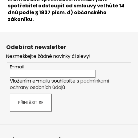
spotřebitel odstoupit od smlouvy ve lhůtě 14
dnů podle § 1837 písm. d) občanského
zákoníku.
Z
á
Odebírat newsletter
p
Nezmeškejte žádné novinky či slevy!
a
t
E-mail
í
Vložením e-mailu souhlasíte s
podmínkami
ochrany osobních údajů
PŘIHLÁSIT SE