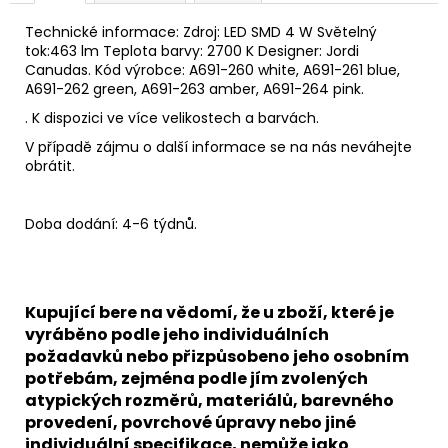
Technické informace: Zdroj: LED SMD 4 W Světelný
tok:463 lm Teplota barvy: 2700 K Designer: Jordi
Canudas
. Kód výrobce:
A691-260 white, A691-261 blue,
A691-262 green, A691-263 amber, A691-264 pink.
. K dispozici ve více velikostech a barvách.
V případě zájmu o další informace se na nás neváhejte
obrátit.
Doba dodání: 4-6 týdnů.
Kupující bere na vědomí, že u zboží, které je
vyráběno podle jeho individuálních
požadavků nebo přizpůsobeno jeho osobním
potřebám, zejména podle jím zvolených
atypických rozměrů, materiálů, barevného
provedení, povrchové úpravy nebo jiné
individuální specifikace, nemůže jako