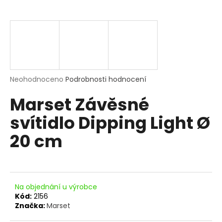
a
j
í
t
?
Průměrné
Neohodnoceno
Podrobnosti hodnocení
hodnocení
Marset Závěsné
produktu
je
HLEDAT
svítidlo Dipping Light Ø
0,0
z
20 cm
5
hvězdiček.
D
o
p
Na objednání u výrobce
o
Kód:
2156
r
Značka:
Marset
u