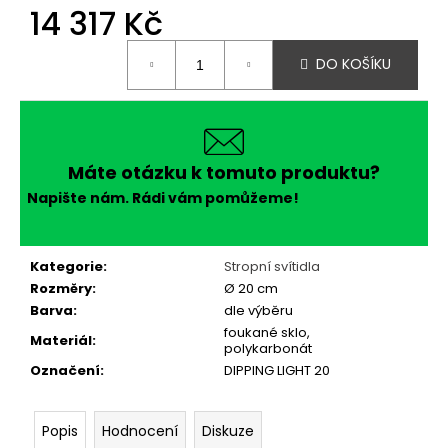
č
14 317 Kč
u
j
Měrná
DO KOŠÍKU
e
cena:
m
e
Máte otázku k tomuto produktu?
Napište nám. Rádi vám pomůžeme!
Kategorie
:
Stropní svítidla
Rozměry
:
Ø 20 cm
Barva
:
dle výběru
foukané sklo,
Materiál
:
polykarbonát
Označení
:
DIPPING LIGHT 20
Popis
Hodnocení
Diskuze