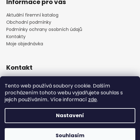
Informace pro vás
Aktuální firemní katalog
Obchodní podmínky
Podmínky ochrany osobních údajů
Kontakty
Moje objednávka
Kontakt
praha
@
cskarlin.cz
Tento web používá soubory cookie. Dalším
+420 222 316 990
procházením tohoto webu vyjadřujete souhlas s
https://www.facebook.com/cskarlin
jejich používáním.. Více informací
zde
.
Nastavení
Vytvořil Shoptet
Copyright 2026
Concept Store Karlín
. Všechna práva
Souhlasím
vyhrazena.
Upravit nastavení cookies