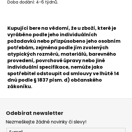
Doba dodání: 4-6 týdnů.
Kupující bere na vědomí, že u zboží, které je
vyráběno podle jeho individuálních
požadavků nebo přizpůsobeno jeho osobním
potřebám, zejména podle jím zvolených
atypických rozměrů, materiálů, barevného
provedení, povrchové úpravy nebo jiné
individuální specifikace, nemůže jako
spotřebitel odstoupit od smlouvy ve lhůtě 14
dnů podle § 1837 písm. d) občanského
zákoníku.
Z
á
Odebírat newsletter
p
Nezmeškejte žádné novinky či slevy!
a