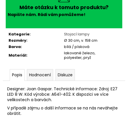
č
u
Máte otázku k tomuto produktu?
j
Napište nám. Rádi vám pomůžeme!
e
m
e
Kategorie
:
Stojací lampy
Rozměry
:
Ø 30 cm, v. 158 cm
Barva
:
bílá / písková
lakované železo,
Materiál
:
polyester, pryž
Popis
Hodnocení
Diskuze
Designer: Joan Gaspar. Technické informace: Zdroj: E27
LED 8 W.
Kód výrobce: A641-402. K dispozici ve více
velikostech a barvách.
V případě zájmu o další informace se na nás neváhejte
obrátit.