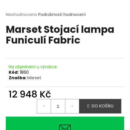
a
j
Průměrné
Neohodnoceno
Podrobnosti hodnocení
hodnocení
í
Marset Stojací lampa
produktu
t
je
?
Funiculí Fabric
0,0
z
5
hvězdiček.
Na objednání u výrobce
HLEDAT
Kód:
1860
Značka:
Marset
12 948 Kč
D
o
Měrná
p
DO KOŠÍKU
cena:
o
r
u