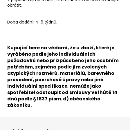
obrátit.
Doba dodání: 4-6 týdnů.
Kupující bere na vědomí, že u zboží, které je
vyráběno podle jeho individuálních
požadavků nebo přizpůsobeno jeho osobním
potřebám, zejména podle jím zvolených
atypických rozměrů, materiálů, barevného
provedení, povrchové úpravy nebo jiné
individuální specifikace, nemůže jako
spotřebitel odstoupit od smlouvy ve lhůtě 14
dnů podle § 1837 písm. d) občanského
zákoníku.
Z
á