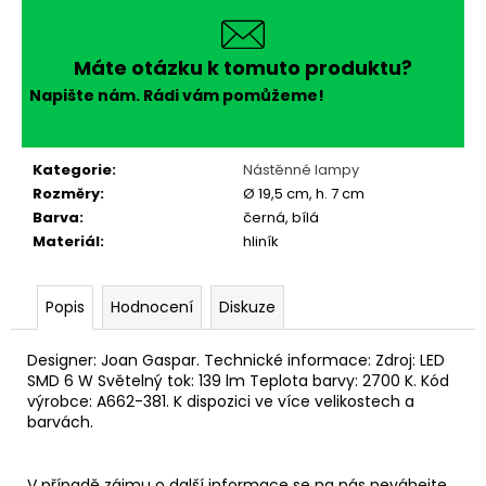
č
u
j
Máte otázku k tomuto produktu?
e
m
Napište nám. Rádi vám pomůžeme!
e
Kategorie
:
Nástěnné lampy
Rozměry
:
Ø 19,5 cm, h. 7 cm
Barva
:
černá, bílá
Materiál
:
hliník
Popis
Hodnocení
Diskuze
Designer: Joan Gaspar. Technické informace: Zdroj: LED
SMD 6 W Světelný tok: 139 lm Teplota barvy: 2700 K.
Kód
výrobce:
A662-381
. K dispozici ve více velikostech a
barvách.
V případě zájmu o další informace se na nás neváhejte