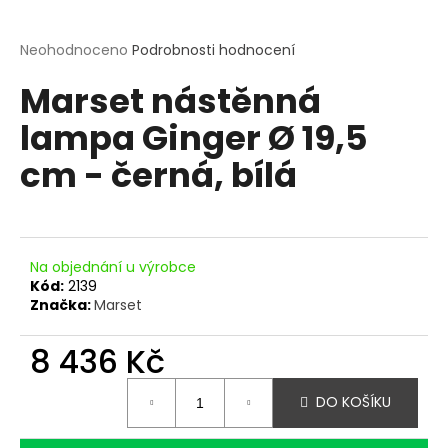
a
j
Průměrné
Neohodnoceno
Podrobnosti hodnocení
hodnocení
í
Marset nástěnná
produktu
t
je
?
lampa Ginger Ø 19,5
0,0
z
cm - černá, bílá
5
hvězdiček.
HLEDAT
Na objednání u výrobce
Kód:
2139
Značka:
Marset
D
o
8 436 Kč
p
o
Měrná
DO KOŠÍKU
r
cena:
u