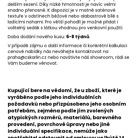
delším sezení. Díky nízké hmotnosti je navíc velmi
snadno přenosné. K dispozici je v matně saténové
textuře v odstínech béžové nebo alabastrově bílé s
ladícími nohami. Pro větší pohodlí je možné přidat i
volitelný sedák s látkou vhodnou pro venkovní použití.
Doba dodání nového kusu:
6-8 týdnů
.
V případě zájmu o další informace či konkrétní kalkulaci
cenové nabídky nás neváhejte kontaktovat na
praha@cskarlin.cz nebo navštivte náš showroom, rádi se
Vám budeme věnovat.
Kupující bere na vědomí, že u zboží, které je
vyráběno podle jeho individuálních
požadavků nebo přizpůsobeno jeho osobním
potřebám, zejména podle jím zvolených
atypických rozměrů, materiálů, barevného
provedení, povrchové úpravy nebo jiné
individuální specifikace, nemůže jako
spotřebitel odstoupit od smlouvy ve lhůtě 14