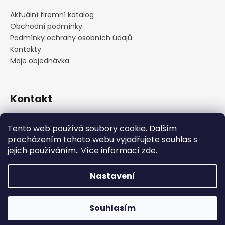
Aktuální firemní katalog
Obchodní podmínky
Podmínky ochrany osobních údajů
Kontakty
Moje objednávka
Kontakt
praha
@
cskarlin.cz
Tento web používá soubory cookie. Dalším
+420 222 316 990
procházením tohoto webu vyjadřujete souhlas s
https://www.facebook.com/cskarlin
jejich používáním.. Více informací
zde
.
Nastavení
Vytvořil Shoptet
Copyright 2026
Concept Store Karlín
. Všechna práva
Souhlasím
vyhrazena.
Upravit nastavení cookies