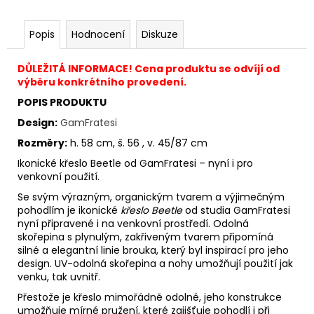
Popis
Hodnocení
Diskuze
DŮLEŽITÁ INFORMACE! Cena produktu se odvíjí od
výběru konkrétního provedení.
POPIS PRODUKTU
Design:
GamFratesi
Rozměry:
h. 58 cm, š. 56
, v. 45/87 cm
Ikonické křeslo Beetle od GamFratesi – nyní i pro
venkovní použití.
Se svým výrazným, organickým tvarem a výjimečným
pohodlím je ikonické
křeslo Beetle
od studia GamFratesi
nyní připravené i na venkovní prostředí. Odolná
skořepina s plynulým, zakřiveným tvarem připomíná
silné a elegantní linie brouka, který byl inspirací pro jeho
design. UV-odolná skořepina a nohy umožňují použití jak
venku, tak uvnitř.
Přestože je křeslo mimořádně odolné, jeho konstrukce
umožňuje mírné pružení, které zajišťuje pohodlí i při