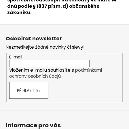
dnů podle § 1837 písm. d) občanského
zákoníku.
Z
á
Odebírat newsletter
p
Nezmeškejte žádné novinky či slevy!
a
t
E-mail
í
Vložením e-mailu souhlasíte s
podmínkami
ochrany osobních údajů
PŘIHLÁSIT SE
Informace pro vás