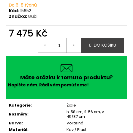
č
Do 6-8 týdnů
u
Kód:
15652
j
Značka:
Gubi
e
m
7 475 Kč
e
Měrná
DO KOŠÍKU
cena:
Máte otázku k tomuto produktu?
Napište nám. Rádi vám pomůžeme!
Kategorie
:
Židle
h. 58 cm, š. 56 cm, v.
Rozměry
:
45/87 cm
Barva
:
Volitelná
Materiál
:
Kov / Plast