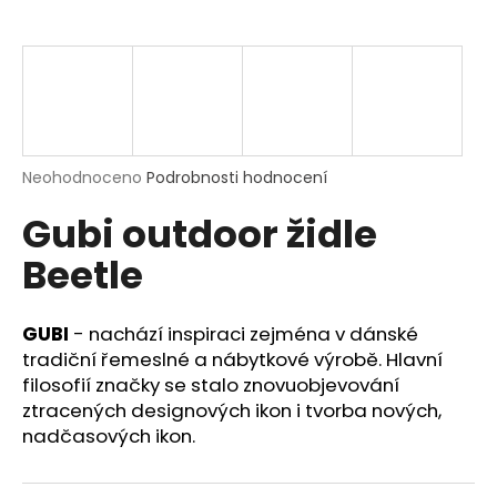
a
j
í
t
?
Průměrné
Neohodnoceno
Podrobnosti hodnocení
hodnocení
Gubi outdoor židle
produktu
je
HLEDAT
Beetle
0,0
z
5
hvězdiček.
GUBI
-
nachází inspiraci zejména v dánské
D
tradiční řemeslné a nábytkové výrobě. Hlavní
o
filosofií značky se stalo znovuobjevování
p
ztracených designových ikon i tvorba nových,
o
nadčasových ikon.
r
u