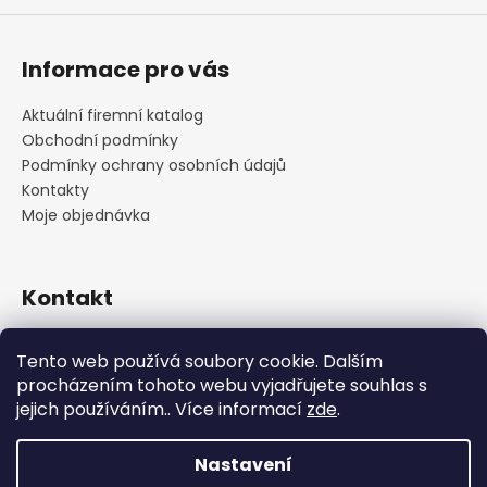
Informace pro vás
Aktuální firemní katalog
Obchodní podmínky
Podmínky ochrany osobních údajů
Kontakty
Moje objednávka
Kontakt
praha
@
cskarlin.cz
Tento web používá soubory cookie. Dalším
+420 222 316 990
procházením tohoto webu vyjadřujete souhlas s
https://www.facebook.com/cskarlin
jejich používáním.. Více informací
zde
.
Nastavení
Vytvořil Shoptet