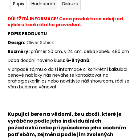
Popis
Hodnocení
Diskuze
DŮLEŽITÁ INFORMACE! Cena produktu se odvíjí od
výběru konkrétního provedení.
POPIS PRODUKTU
Design:
Oliver Schick
Rozměry:
průměr 20 cm, v.24 cm, délka kabelu 480 cm
Doba dodání nového kusu:
6-8 týdnů
.
V případě zájmu o další informace či konkrétní kalkulaci
cenové nabídky nás neváhejte kontaktovat na
praha@cskarlin.cz nebo navštivte náš showroom, rádi se
Vám budeme věnovat.
Kupující bere na vědomí, že u zboží, které je
vyráběno podle jeho individuálních
požadavků nebo přizpůsobeno jeho osobním
potřebám, zejména podle jím zvolených