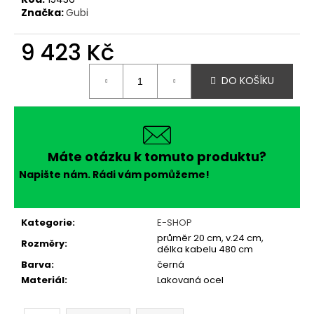
č
Značka:
Gubi
u
j
9 423 Kč
e
m
Měrná
e
DO KOŠÍKU
cena:
Máte otázku k tomuto produktu?
Napište nám. Rádi vám pomůžeme!
Kategorie
:
E-SHOP
průměr 20 cm, v.24 cm,
Rozměry
:
délka kabelu 480 cm
Barva
:
černá
Materiál
:
Lakovaná ocel