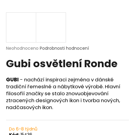
a
j
í
t
?
Průměrné
Neohodnoceno
Podrobnosti hodnocení
hodnocení
Gubi osvětlení Ronde
produktu
je
HLEDAT
0,0
z
GUBI
-
nachází inspiraci zejména v dánské
5
tradiční řemeslné a nábytkové výrobě. Hlavní
hvězdiček.
filosofií značky se stalo znovuobjevování
D
ztracených designových ikon i tvorba nových,
o
nadčasových ikon.
p
o
r
u
Do 6-8 týdnů
Kód:
15436