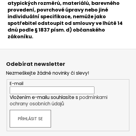
atypických rozměrů, materiálů, barevného
provedení, povrchové úpravy nebo jiné
individuální specifikace, nemůže jako
spotřebitel odstoupit od smlouvy ve lhůtě 14
dnů podle § 1837 písm. d) občanského
zákoníku.
Z
á
Odebírat newsletter
p
Nezmeškejte žádné novinky či slevy!
a
t
E-mail
í
Vložením e-mailu souhlasíte s
podmínkami
ochrany osobních údajů
PŘIHLÁSIT SE