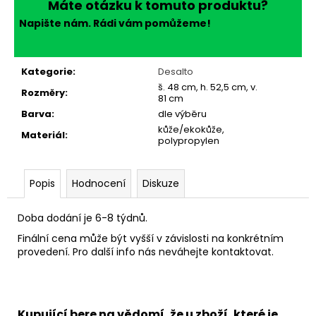
č
Máte otázku k tomuto produktu?
u
Napište nám. Rádi vám pomůžeme!
j
e
m
Kategorie
:
Desalto
e
š. 48 cm, h. 52,5 cm, v.
Rozměry
:
81 cm
Barva
:
dle výběru
kůže/ekokůže,
Materiál
:
polypropylen
Popis
Hodnocení
Diskuze
Doba dodání je 6-8 týdnů.
Finální cena může být vyšší v závislosti na konkrétním
provedení. Pro další info nás neváhejte kontaktovat.
Kupující bere na vědomí, že u zboží, které je