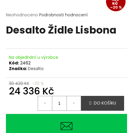
KČ
a
–20 %
j
Průměrné
Neohodnoceno
Podrobnosti hodnocení
hodnocení
í
Desalto Židle Lisbona
produktu
t
je
?
0,0
z
5
hvězdiček.
Na objednání u výrobce
Kód:
2462
Značka:
Desalto
HLEDAT
30 420 Kč
–20 %
24 336 Kč
D
Měrná
o
DO KOŠÍKU
cena:
p
o
r
u