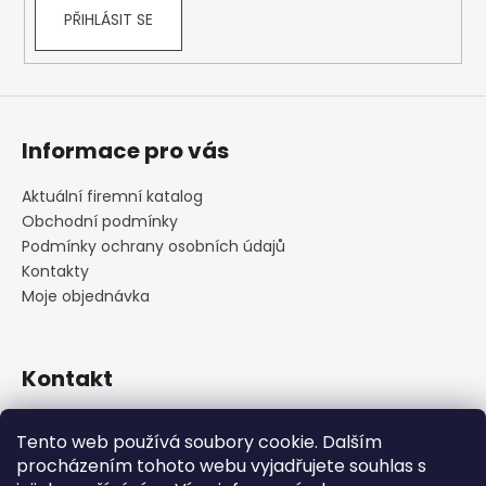
PŘIHLÁSIT SE
Informace pro vás
Aktuální firemní katalog
Obchodní podmínky
Podmínky ochrany osobních údajů
Kontakty
Moje objednávka
Kontakt
praha
@
cskarlin.cz
Tento web používá soubory cookie. Dalším
+420 222 316 990
procházením tohoto webu vyjadřujete souhlas s
https://www.facebook.com/cskarlin