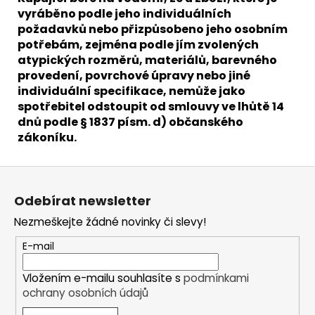
vyráběno podle jeho individuálních
požadavků nebo přizpůsobeno jeho osobním
potřebám, zejména podle jím zvolených
atypických rozměrů, materiálů, barevného
provedení, povrchové úpravy nebo jiné
individuální specifikace, nemůže jako
spotřebitel odstoupit od smlouvy ve lhůtě 14
dnů podle § 1837 písm. d) občanského
zákoníku.
Z
á
Odebírat newsletter
p
Nezmeškejte žádné novinky či slevy!
a
t
E-mail
í
Vložením e-mailu souhlasíte s
podmínkami
ochrany osobních údajů