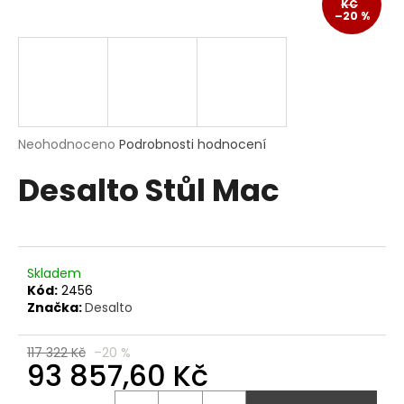
KČ
a
–20 %
j
í
t
?
Průměrné
Neohodnoceno
Podrobnosti hodnocení
hodnocení
Desalto Stůl Mac
produktu
je
HLEDAT
0,0
z
5
hvězdiček.
Skladem
D
Kód:
2456
o
Značka:
Desalto
p
o
117 322 Kč
–20 %
r
93 857,60 Kč
u
Měrná