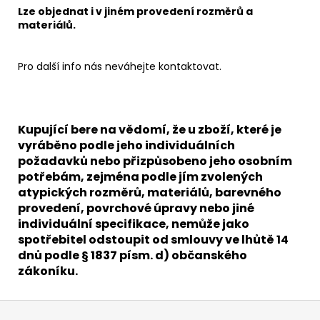
Lze objednat i v jiném provedení rozměrů a
materiálů.
Pro další info nás neváhejte kontaktovat.
Kupující bere na vědomí, že u zboží, které je
vyráběno podle jeho individuálních
požadavků nebo přizpůsobeno jeho osobním
potřebám, zejména podle jím zvolených
atypických rozměrů, materiálů, barevného
provedení, povrchové úpravy nebo jiné
individuální specifikace, nemůže jako
spotřebitel odstoupit od smlouvy ve lhůtě 14
dnů podle § 1837 písm. d) občanského
zákoníku.
Z