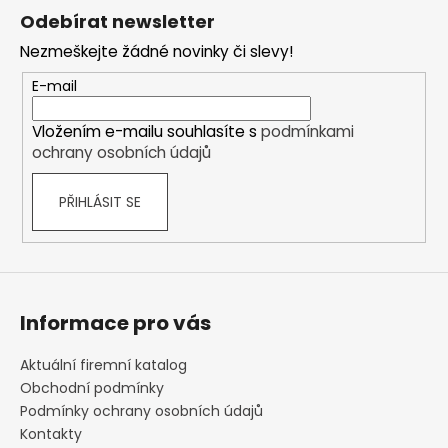
á
Odebírat newsletter
p
Nezmeškejte žádné novinky či slevy!
a
t
E-mail
í
Vložením e-mailu souhlasíte s
podmínkami
ochrany osobních údajů
PŘIHLÁSIT SE
Informace pro vás
Aktuální firemní katalog
Obchodní podmínky
Podmínky ochrany osobních údajů
Kontakty