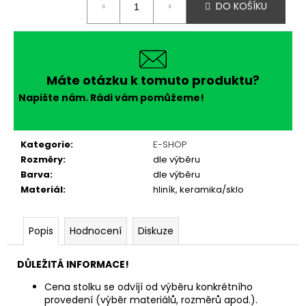
č
DO KOŠÍKU
cena:
u
j
e
m
e
Máte otázku k tomuto produktu?
Napište nám. Rádi vám pomůžeme!
Kategorie
:
E-SHOP
Rozměry
:
dle výběru
Barva
:
dle výběru
Materiál
:
hliník, keramika/sklo
Popis
Hodnocení
Diskuze
DŮLEŽITÁ INFORMACE!
Cena stolku se odvíjí od výběru konkrétního
provedení (výběr materiálů, rozměrů apod.).