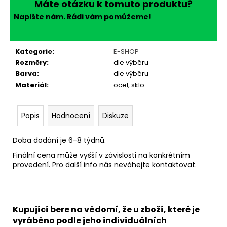
č
Máte otázku k tomuto produktu?
u
Napište nám. Rádi vám pomůžeme!
j
e
m
Kategorie
:
E-SHOP
e
Rozměry
:
dle výběru
Barva
:
dle výběru
Materiál
:
ocel, sklo
Popis
Hodnocení
Diskuze
Doba dodání je 6-8 týdnů.
Finální cena může vyšší v závislosti na konkrétním
provedení. Pro další info nás neváhejte kontaktovat.
Kupující bere na vědomí, že u zboží, které je
vyráběno podle jeho individuálních