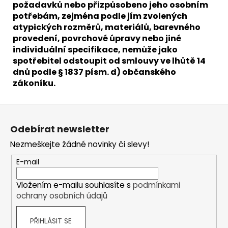
požadavků nebo přizpůsobeno jeho osobním
potřebám, zejména podle jím zvolených
atypických rozměrů, materiálů, barevného
provedení, povrchové úpravy nebo jiné
individuální specifikace, nemůže jako
spotřebitel odstoupit od smlouvy ve lhůtě 14
dnů podle § 1837 písm. d) občanského
zákoníku.
Z
á
Odebírat newsletter
p
Nezmeškejte žádné novinky či slevy!
a
t
E-mail
í
Vložením e-mailu souhlasíte s
podmínkami
ochrany osobních údajů
PŘIHLÁSIT SE