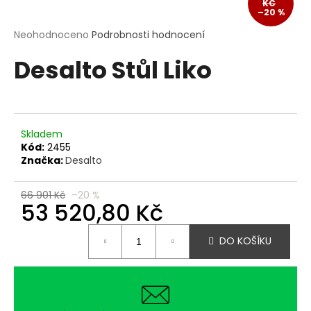
KČ
a
–20 %
j
Průměrné
Neohodnoceno
Podrobnosti hodnocení
hodnocení
í
Desalto Stůl Liko
produktu
t
je
?
0,0
z
5
hvězdiček.
Skladem
Kód:
2455
Značka:
Desalto
HLEDAT
66 901 Kč
–20 %
53 520,80 Kč
D
Měrná
o
DO KOŠÍKU
cena:
p
o
r
u