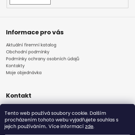
Informace pro vás
Aktuální firemní katalog
Obchodní podmínky
Podmínky ochrany osobních údajů
Kontakty
Moje objednávka
Kontakt
praha
@
cskarlin.cz
Tento web používá soubory cookie. Dalším
+420 222 316 990
procházením tohoto webu vyjadřujete souhlas s
https://www.facebook.com/cskarlin
jejich používáním.. Více informací
zde
.