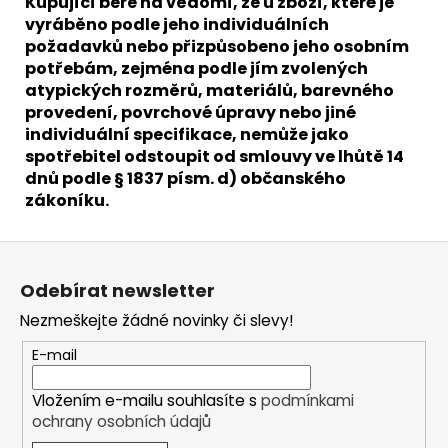
Kupující bere na vědomí, že u zboží, které je
vyráběno podle jeho individuálních
požadavků nebo přizpůsobeno jeho osobním
potřebám, zejména podle jím zvolených
atypických rozměrů, materiálů, barevného
provedení, povrchové úpravy nebo jiné
individuální specifikace, nemůže jako
spotřebitel odstoupit od smlouvy ve lhůtě 14
dnů podle § 1837 písm. d) občanského
zákoníku.
Z
á
Odebírat newsletter
p
Nezmeškejte žádné novinky či slevy!
a
t
E-mail
í
Vložením e-mailu souhlasíte s
podmínkami
ochrany osobních údajů