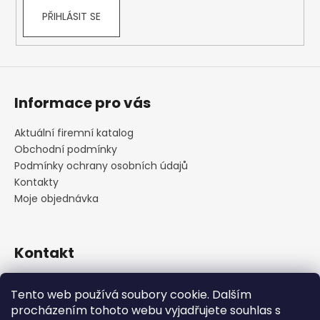
PŘIHLÁSIT SE
Informace pro vás
Aktuální firemní katalog
Obchodní podmínky
Podmínky ochrany osobních údajů
Kontakty
Moje objednávka
Kontakt
praha
@
cskarlin.cz
Tento web používá soubory cookie. Dalším
+420 222 316 990
procházením tohoto webu vyjadřujete souhlas s
https://www.facebook.com/cskarlin