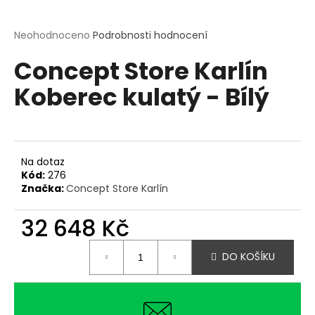
a
j
Průměrné
Neohodnoceno
Podrobnosti hodnocení
hodnocení
í
Concept Store Karlín
produktu
t
je
?
Koberec kulatý - Bílý
0,0
z
5
hvězdiček.
Na dotaz
HLEDAT
Kód:
276
Značka:
Concept Store Karlín
32 648 Kč
D
o
Měrná
p
DO KOŠÍKU
cena:
o
r
u