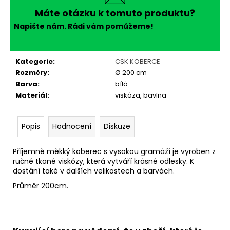
č
u
Máte otázku k tomuto produktu?
j
Napište nám. Rádi vám pomůžeme!
e
m
e
Kategorie
:
CSK KOBERCE
Rozměry
:
Ø 200 cm
Barva
:
bílá
Materiál
:
viskóza, bavlna
Popis
Hodnocení
Diskuze
Příjemně měkký koberec s vysokou gramáží je vyroben z
ručně tkané viskózy, která vytváří krásné odlesky. K
dostání také v dalších velikostech a barvách.
Průměr 200cm.