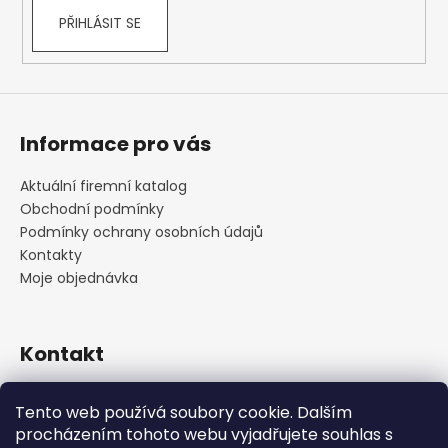
PŘIHLÁSIT SE
Informace pro vás
Aktuální firemní katalog
Obchodní podmínky
Podmínky ochrany osobních údajů
Kontakty
Moje objednávka
Kontakt
praha
@
cskarlin.cz
Tento web používá soubory cookie. Dalším
+420 222 316 990
procházením tohoto webu vyjadřujete souhlas s
https://www.facebook.com/cskarlin