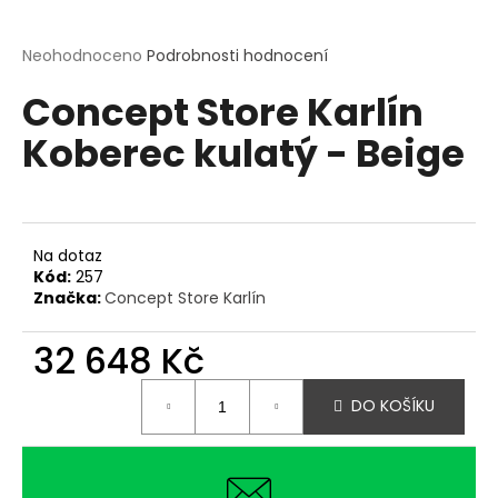
a
j
Průměrné
Neohodnoceno
Podrobnosti hodnocení
hodnocení
í
Concept Store Karlín
produktu
t
je
?
Koberec kulatý - Beige
0,0
z
5
hvězdiček.
Na dotaz
HLEDAT
Kód:
257
Značka:
Concept Store Karlín
32 648 Kč
D
o
Měrná
p
DO KOŠÍKU
cena:
o
r
u