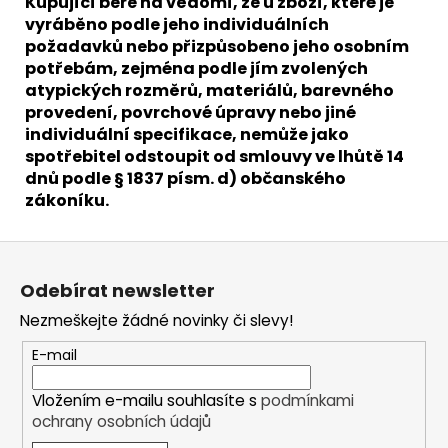
Kupující bere na vědomí, že u zboží, které je
vyráběno podle jeho individuálních
požadavků nebo přizpůsobeno jeho osobním
potřebám, zejména podle jím zvolených
atypických rozměrů, materiálů, barevného
provedení, povrchové úpravy nebo jiné
individuální specifikace, nemůže jako
spotřebitel odstoupit od smlouvy ve lhůtě 14
dnů podle § 1837 písm. d) občanského
zákoníku.
Z
á
Odebírat newsletter
p
Nezmeškejte žádné novinky či slevy!
a
t
E-mail
í
Vložením e-mailu souhlasíte s
podmínkami
ochrany osobních údajů