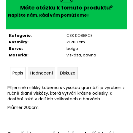
č
u
Máte otázku k tomuto produktu?
j
Napište nám. Rádi vám pomůžeme!
e
m
e
Kategorie
:
CSK KOBERCE
Rozměry
:
Ø 200 cm
Barva
:
beige
Materiál
:
viskóza, bavlna
Popis
Hodnocení
Diskuze
Příjemně měkký koberec s vysokou gramáží je vyroben z
ručně tkané viskózy, která vytváří krásné odlesky. K
dostání také v dalších velikostech a barvách.
Průměr 200cm.