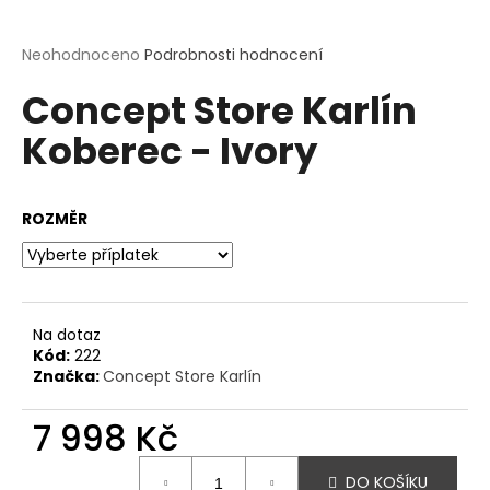
a
j
Průměrné
Neohodnoceno
Podrobnosti hodnocení
hodnocení
í
Concept Store Karlín
produktu
t
je
?
Koberec - Ivory
0,0
z
5
hvězdiček.
ROZMĚR
HLEDAT
Na dotaz
D
Kód:
222
o
Značka:
Concept Store Karlín
p
o
7 998 Kč
r
Měrná
u
DO KOŠÍKU
cena: