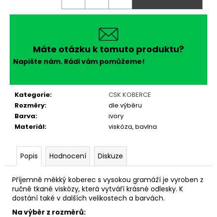
č
u
j
e
m
Máte otázku k tomuto produktu?
e
Napište nám. Rádi vám pomůžeme!
Kategorie
:
CSK KOBERCE
Rozměry
:
dle výběru
Barva
:
ivory
Materiál
:
viskóza, bavlna
Popis
Hodnocení
Diskuze
Příjemně měkký koberec s vysokou gramáží je vyroben z
ručně tkané viskózy, která vytváří krásné odlesky. K
dostání také v dalších velikostech a barvách.
Na výběr z rozměrů: