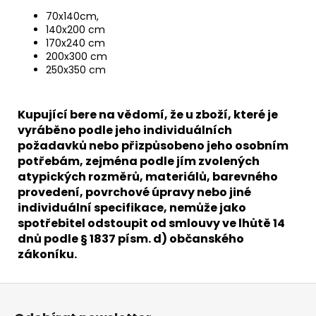
70x140cm,
140x200 cm
170x240 cm
200x300 cm
250x350 cm
Kupující bere na vědomí, že u zboží, které je
vyráběno podle jeho individuálních
požadavků nebo přizpůsobeno jeho osobním
potřebám, zejména podle jím zvolených
atypických rozměrů, materiálů, barevného
provedení, povrchové úpravy nebo jiné
individuální specifikace, nemůže jako
spotřebitel odstoupit od smlouvy ve lhůtě 14
dnů podle § 1837 písm. d) občanského
zákoníku.
Z
á