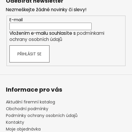
Odebírat newsletter
p
Nezmeškejte žádné novinky či slevy!
a
t
E-mail
í
Vložením e-mailu souhlasíte s
podmínkami
ochrany osobních údajů
PŘIHLÁSIT SE
Informace pro vás
Aktuální firemní katalog
Obchodní podmínky
Podmínky ochrany osobních údajů
Kontakty
Moje objednávka