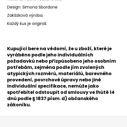
Design: Simona Sbordone
Zakázková výroba.
Každý kus je originál.
Kupující bere na vědomí, že u zboží, které je
vyráběno podle jeho individuálních
požadavků nebo přizpůsobeno jeho osobním
potřebám, zejména podle jím zvolených
atypických rozměrů, materiálů, barevného
provedení, povrchové úpravy nebo jiné
individuální specifikace, nemůže jako
spotřebitel odstoupit od smlouvy ve lhůtě 14
dnů podle § 1837 písm. d) občanského
zákoníku.
Z