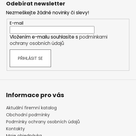
á
Odebírat newsletter
p
Nezmeškejte žádné novinky či slevy!
a
t
E-mail
í
Vložením e-mailu souhlasíte s
podmínkami
ochrany osobních údajů
PŘIHLÁSIT SE
Informace pro vás
Aktuální firemní katalog
Obchodní podmínky
Podmínky ochrany osobních údajů
Kontakty
Moje objednávka