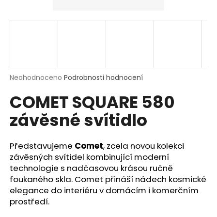
a
j
í
t
?
Průměrné
Neohodnoceno
Podrobnosti hodnocení
hodnocení
COMET SQUARE 580
produktu
je
HLEDAT
závěsné svítidlo
0,0
z
5
hvězdiček.
Představujeme
Comet
, zcela novou kolekci
D
závěsných svítidel kombinující moderní
o
technologie s nadčasovou krásou ručně
p
foukaného skla. Comet přináší nádech kosmické
o
elegance do interiéru v domácím i komerčním
r
prostředí.
u