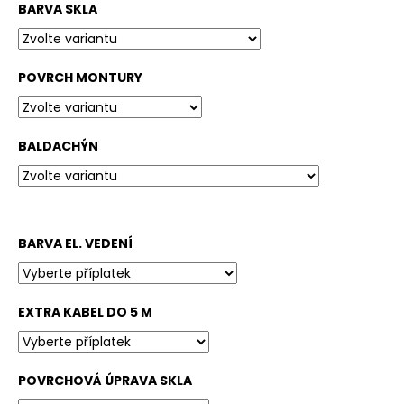
č
BARVA SKLA
u
j
e
POVRCH MONTURY
m
e
BALDACHÝN
BARVA EL. VEDENÍ
EXTRA KABEL DO 5 M
POVRCHOVÁ ÚPRAVA SKLA