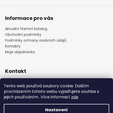
Informace pro vás
Aktuální firemní katalog
Obchodní podmínky
Podmínky ochrany osobních údajů
Kontakty
Moje objednávka
Kontakt
praha
@
cskarlin.cz
Tento web používá soubory cookie. Dalším
+420 222 316 990
procházením tohoto webu vyjadřujete souhlas s
https://www.facebook.com/cskarlin
jejich používáním.. Více informací
zde
.
Nastavení