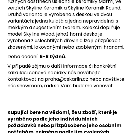
různých odstínech ušlechtilé keramiky Marmi, ve
verzích Skyline Keramik a Skyline Keramik Round.
Druhá varianta je vyrobena s deskou ve dvou
variantách: jedna kulatá a jedna nepravidelná, s
měkkým a sugestivním tvarem. Kolekci doplňuje
model Skyline Wood, jehož horní deska je
vyrobena z ušlechtilých dřevin a lze ji přizpůsobit
zkosenými, lakovanými nebo zaoblenými hranami.
Doba dodání:
6-8 týdnů.
V případě zájmu o další informace či konkrétní
kalkulaci cenové nabídky nás neváhejte
kontaktovat na praha@cskarlin.cz nebo navštivte
náš showroom, rádi se Vám budeme věnovat.
Kupující bere na vědomí, že u zboží, které je
vyráběno podle jeho individuálních
požadavků nebo přizpůsobeno jeho osobním
potřebám, zejména podle jím zvolených