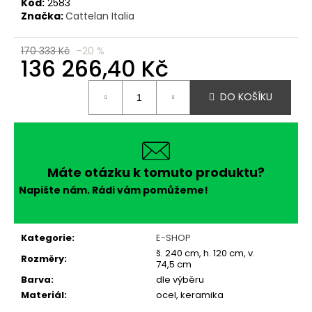
č
Kód:
2583
u
Značka:
Cattelan Italia
j
e
170 333 Kč
–20 %
136 266,40 Kč
m
e
Měrná
DO KOŠÍKU
cena:
Máte otázku k tomuto produktu?
Napište nám. Rádi vám pomůžeme!
Kategorie
:
E-SHOP
š. 240 cm, h. 120 cm, v.
Rozměry
:
74,5 cm
Barva
:
dle výběru
Materiál
:
ocel, keramika