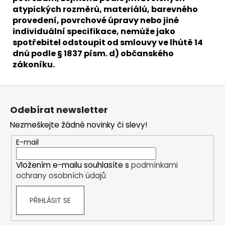
atypických rozměrů, materiálů, barevného
provedení, povrchové úpravy nebo jiné
individuální specifikace, nemůže jako
spotřebitel odstoupit od smlouvy ve lhůtě 14
dnů podle § 1837 písm. d) občanského
zákoníku.
Z
á
Odebírat newsletter
p
Nezmeškejte žádné novinky či slevy!
a
t
E-mail
í
Vložením e-mailu souhlasíte s
podmínkami
ochrany osobních údajů
PŘIHLÁSIT SE