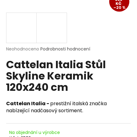
KČ
a
–20 %
j
í
t
?
Průměrné
Neohodnoceno
Podrobnosti hodnocení
hodnocení
Cattelan Italia Stůl
produktu
je
HLEDAT
Skyline Keramik
0,0
z
120x240 cm
5
hvězdiček.
D
Cattelan Italia -
prestižní italská značka
o
p
nabízející nadčasový sortiment.
o
r
u
Na objednání u výrobce