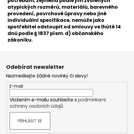
potřebám, zejména podle jím zvolených
atypických rozměrů, materiálů, barevného
provedení, povrchové úpravy nebo jiné
individuální specifikace, nemůže jako
spotřebitel odstoupit od smlouvy ve lhůtě 14
dnů podle § 1837 písm. d) občanského
zákoníku.
Z
á
Odebírat newsletter
p
Nezmeškejte žádné novinky či slevy!
a
t
E-mail
í
Vložením e-mailu souhlasíte s
podmínkami
ochrany osobních údajů
PŘIHLÁSIT SE