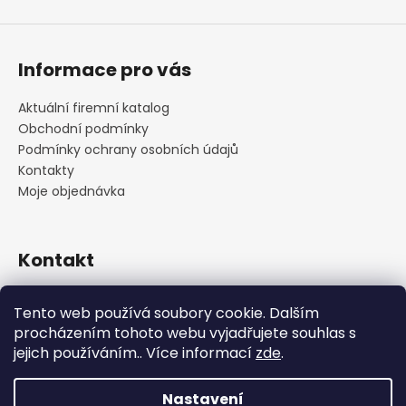
Informace pro vás
Aktuální firemní katalog
Obchodní podmínky
Podmínky ochrany osobních údajů
Kontakty
Moje objednávka
Kontakt
praha
@
cskarlin.cz
Tento web používá soubory cookie. Dalším
+420 222 316 990
procházením tohoto webu vyjadřujete souhlas s
https://www.facebook.com/cskarlin
jejich používáním.. Více informací
zde
.
Nastavení