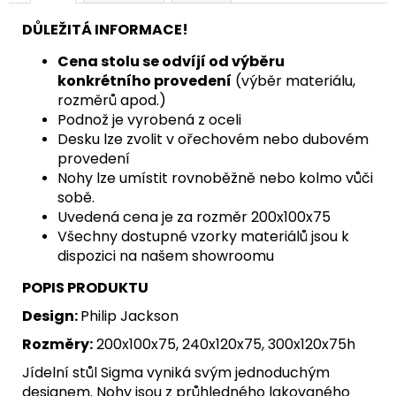
DŮLEŽITÁ INFORMACE!
Cena stolu se odvíjí od výběru
konkrétního provedení
(výběr materiálu,
rozměrů apod.)
Podnož je vyrobená z oceli
Desku lze zvolit v ořechovém nebo dubovém
provedení
Nohy lze umístit rovnoběžně nebo kolmo vůči
sobě.
Uvedená cena je za rozměr 200x100x75
Všechny dostupné vzorky materiálů jsou k
dispozici na našem showroomu
POPIS PRODUKTU
Design:
Philip Jackson
Rozměry:
200x100x75, 240x120x75, 300x120x75h
Jídelní stůl Sigma vyniká svým jednoduchým
designem. Nohy jsou z průhledného lakovaného