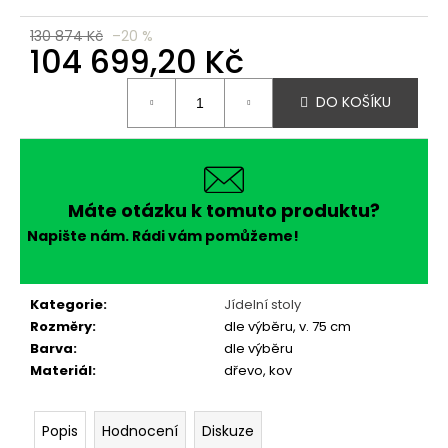
č
u
130 874 Kč
–20 %
j
104 699,20 Kč
e
Měrná
m
DO KOŠÍKU
cena:
e
Máte otázku k tomuto produktu?
Napište nám. Rádi vám pomůžeme!
Kategorie
:
Jídelní stoly
Rozměry
:
dle výběru, v. 75 cm
Barva
:
dle výběru
Materiál
:
dřevo, kov
Popis
Hodnocení
Diskuze