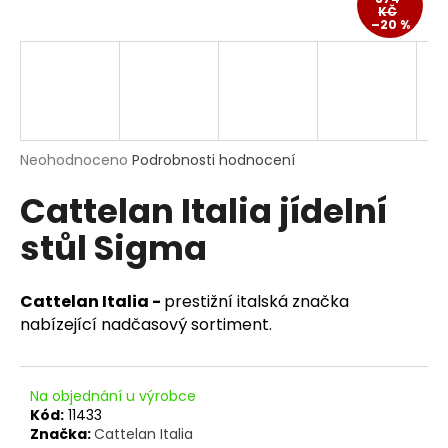
KČ
a
–20 %
j
í
t
?
Průměrné
Neohodnoceno
Podrobnosti hodnocení
hodnocení
Cattelan Italia jídelní
produktu
je
HLEDAT
stůl Sigma
0,0
z
5
hvězdiček.
Cattelan Italia -
prestižní italská značka
D
nabízející nadčasový sortiment.
o
p
o
Na objednání u výrobce
r
Kód:
11433
u
Značka:
Cattelan Italia