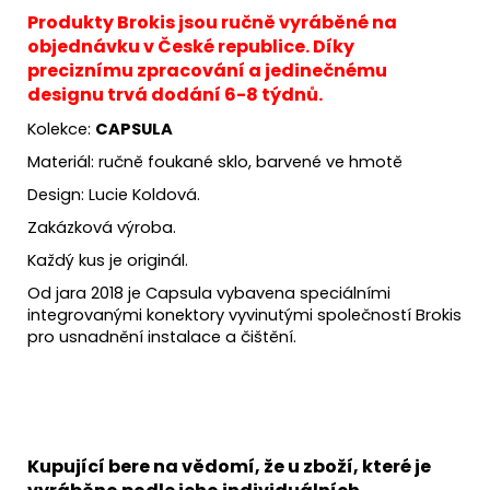
Produkty Brokis jsou ručně vyráběné na
objednávku v České republice. Díky
preciznímu zpracování a jedinečnému
designu trvá dodání 6-8 týdnů.
Kolekce:
CAPSULA
Materiál: ručně foukané sklo, barvené ve hmotě
Design:
Lucie Koldová.
Zakázková výroba.
Každý kus je originál.
Od jara 2018 je Capsula vybavena speciálními
integrovanými konektory vyvinutými společností Brokis
pro usnadnění instalace a čištění.
Kupující bere na vědomí, že u zboží, které je