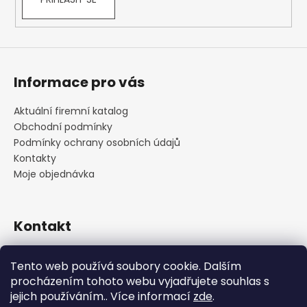
Informace pro vás
Aktuální firemní katalog
Obchodní podmínky
Podmínky ochrany osobních údajů
Kontakty
Moje objednávka
Kontakt
praha
@
cskarlin.cz
Tento web používá soubory cookie. Dalším
+420 222 316 990
procházením tohoto webu vyjadřujete souhlas s
https://www.facebook.com/cskarlin
jejich používáním.. Více informací
zde
.