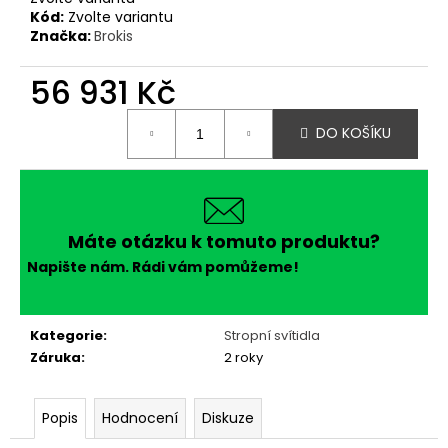
Kód:
Zvolte variantu
Značka:
Brokis
56 931 Kč
Měrná
DO KOŠÍKU
cena:
Máte otázku k tomuto produktu?
Napište nám. Rádi vám pomůžeme!
Kategorie
:
Stropní svítidla
Záruka
:
2 roky
Popis
Hodnocení
Diskuze