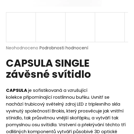
a
j
í
t
?
Průměrné
Neohodnoceno
Podrobnosti hodnocení
hodnocení
CAPSULA SINGLE
produktu
je
HLEDAT
závěsné svítidlo
0,0
z
5
hvězdiček.
CAPSULA
je sofistikovaná a vzrušující
D
kolekce
připomínající rostlinnou buňku.
Uvnitř se
o
nachází
trubicový světelný zdroj LED z triplexního skla
p
vyvinutý společností Brokis, který prosvěcuje jak vnitřní
o
stínidlo, tak průsvitnou vnější skořápku, a vytváří tak
r
pomyslnou osu svítidla.
Vrstvení a překrývání těchto tří
u
odlišných komponentů vytváří působivé 3D optické