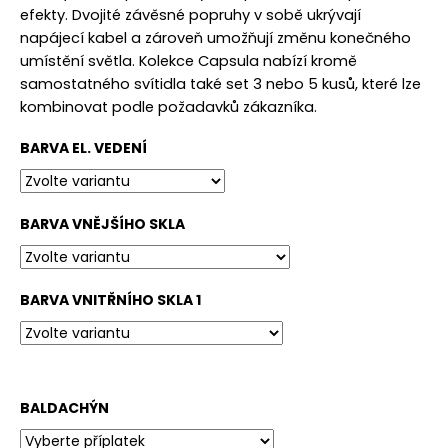
č
efekty.
Dvojité závěsné popruhy v sobě ukrývají
u
napájecí kabel a zároveň umožňují změnu konečného
j
umístění světla.
Kolekce Capsula nabízí kromě
e
samostatného svítidla také set 3 nebo 5 kusů, které lze
m
kombinovat podle požadavků zákazníka.
e
BARVA EL. VEDENÍ
BARVA VNĚJŠÍHO SKLA
BARVA VNITŘNÍHO SKLA 1
BALDACHÝN