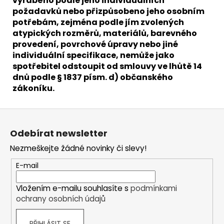
vyráběno podle jeho individuálních
požadavků nebo přizpůsobeno jeho osobním
potřebám, zejména podle jím zvolených
atypických rozměrů, materiálů, barevného
provedení, povrchové úpravy nebo jiné
individuální specifikace, nemůže jako
spotřebitel odstoupit od smlouvy ve lhůtě 14
dnů podle § 1837 písm. d) občanského
zákoníku.
Z
á
Odebírat newsletter
p
Nezmeškejte žádné novinky či slevy!
a
t
E-mail
í
Vložením e-mailu souhlasíte s
podmínkami
ochrany osobních údajů
PŘIHLÁSIT SE